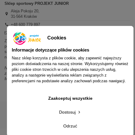
Sklep sportowy PROJEKT JUNIOR
Aleja Pokoju 20,
31-564 Kraków
+48 600 779 897
sklep@projektjunior.pl
Cookies
Zapraszamy do sklepu stacjonarnego:
poniedziałek - piątek: 11.00-19.00
Informacje dotyczące plików cookies
sobota: 10.00-14.00
niedziela (każda): nieczynne
Nasz sklep korzysta z plików cookie, aby zapewnić najwyższy
poziom doświadczenia na naszej stronie. Wykorzystujemy również
Nie odpowiadamy na wiadomości SMS. W sprawach dotyczących
pliki cookie stron trzecich w celu ulepszenia naszych usług,
zamówień i oferty prosimy o kontakt mailowy, telefoniczny lub przez
analizy a następnie wyświetlania reklam związanych z
Messenger.
preferencjami na podstawie analizy zachowań podczas nawigacji.
Zaakceptuj wszystkie
Dostosuj
© 2014-2023 Projekt Junior Aleja Pokoju 20, 31-564 Kraków
Odrzuć