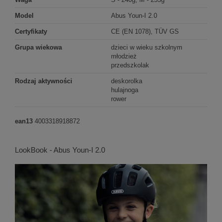
Model
Abus Youn-I 2.0
Certyfikaty
CE (EN 1078), TÜV GS
Grupa wiekowa
dzieci w wieku szkolnym
młodzież
przedszkolak
Rodzaj aktywności
deskorolka
hulajnoga
rower
ean13
4003318918872
LookBook - Abus Youn-I 2.0