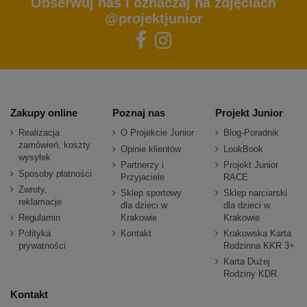
Obserwuj nas i oznaczaj na zdjęciach
@projektjunior
Zakupy online
Poznaj nas
Projekt Junior
Realizacja
O Projekcie Junior
Blog-Poradnik
zamówień, koszty
Opinie klientów
LookBook
wysyłek
Partnerzy i
Projekt Junior
Sposoby płatności
Przyjaciele
RACE
Zwroty,
Sklep sportowy
Sklep narciarski
reklamacje
dla dzieci w
dla dzieci w
Regulamin
Krakowie
Krakowie
Polityka
Kontakt
Krakowska Karta
prywatności
Rodzinna KKR 3+
Karta Dużej
Rodziny KDR
Kontakt