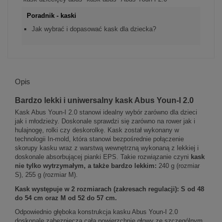
Poradnik - kaski
Jak wybrać i dopasować kask dla dziecka?
Opis
Bardzo lekki i uniwersalny kask Abus Youn-I 2.0
Kask Abus Youn-I 2.0 stanowi idealny wybór zarówno dla dzieci
jak i młodzieży. Doskonale sprawdzi się zarówno na rower jak i
hulajnogę, rolki czy deskorolkę. Kask został wykonany w
technologii In-mold, która stanowi bezpośrednie połączenie
skorupy kasku wraz z warstwą wewnętrzną wykonaną z lekkiej i
doskonale absorbującej pianki EPS. Takie rozwiązanie czyni
kask
nie tylko wytrzymałym, a także bardzo lekkim:
240 g (rozmiar
S), 255 g (rozmiar M).
Kask występuje w 2 rozmiarach (zakresach regulacji): S od 48
do 54 cm oraz M od 52 do 57 cm.
Odpowiednio głęboka konstrukcja kasku Abus Youn-I 2.0
doskonale zabezpiecza całą powierzchnię głowy ze szczególnym