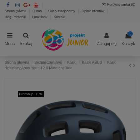
Porównywarka (
0
)
Strona główna
O nas
Sklep stacjonarny
Opinie klientów
Blog-Poradnik
LookBook
Kontakt
0
Menu
Szukaj
Zaloguj się
Koszyk
Strona główna
Bezpieczeństwo
Kaski
Kaski ABUS
Kask
dziecięcy Abus Youn-I 2.0 Midnight Blue
Promocja -15%