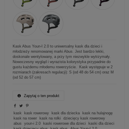
Kask Abus Youn-I 2.0 to uniwersalny kask dla dzieci i
młodzieży renomowanej marki Abus. Jest bardzo lekki,
doskonale wentylowany, a przy tym niezwykle wytrzymały.
Nowoczesny wygląd i wyrazista kolorystyka przypadnie do
gustu każdemu młodemu rowerzyście. Kask występuje w 2
rozmiarach (zakresach regulacji): S (od 48 do 54 cm) oraz M
(od 52 do 57 cm)
Zapytaj o ten produkt
kask
kask rowerowy
kask dla dziecka
kask na hulajnogę
kask na rower
kask na rolki
dziecięcy kask rowerowy
abus
youn-i 2.0
kaski rowerowe dla dzieci
kaski dla dzieci
kask dziecięcy abus
kask abus
Abus Youn-I 2.0