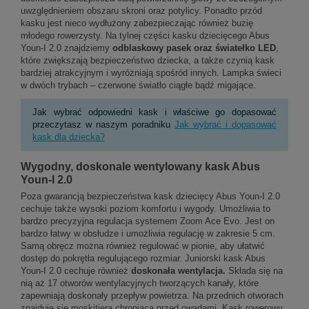
uwzględnieniem obszaru skroni oraz potylicy. Ponadto przód
kasku jest nieco wydłużony zabezpieczając również buzię
młodego rowerzysty. Na tylnej części kasku dziecięcego Abus
Youn-I 2.0 znajdziemy
odblaskowy pasek oraz światełko LED
,
które zwiększają bezpieczeństwo dziecka, a także czynią kask
bardziej atrakcyjnym i wyróżniają spośród innych. Lampka świeci
w dwóch trybach – czerwone światło ciągłe bądź migające.
Jak wybrać odpowiedni kask i właściwe go dopasować
przeczytasz w naszym poradniku
Jak wybrać i dopasować
kask dla dziecka?
Wygodny, doskonale wentylowany kask Abus
Youn-I 2.0
Poza gwarancją bezpieczeństwa kask dziecięcy Abus Youn-I 2.0
cechuje także wysoki poziom komfortu i wygody. Umożliwia to
bardzo precyzyjna regulacja systemem Zoom Ace Evo. Jest on
bardzo łatwy w obsłudze i umożliwia regulację w zakresie 5 cm.
Samą obręcz można również regulować w pionie, aby ułatwić
dostęp do pokrętła regulującego rozmiar. Juniorski kask Abus
Youn-I 2.0 cechuje również
doskonała wentylacja.
Składa się na
nią aż 17 otworów wentylacyjnych tworzących kanały, które
zapewniają doskonały przepływ powietrza. Na przednich otworach
znajduje się moskitiera chroniąca przed owadami. Kask rowerowy