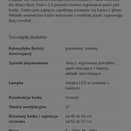
dla dzieci Abus Youn-I 2.0 posiada również regulowane paski pod
brodę. Tradycyjne zapięcie zapobiega zsuwaniu się kasku z głowy.
Wkładki wewnętrzne kasku wykonane z miękkiej pianki zapewniają
duży komfort.
Szczegóły produktu
Kolorystyka (kolory
granatowy, matowy
dominujące)
Sposób dopasowania
obręcz regulowana pokrętłem,
paski mocujące z klamrą,
wkładki wyścielające
Lampka
lampka LED w zestawie z
kaskiem
Konstrukcja kasku
inmould
Otwory wentylacyjne
17
Rozmiary kasku / regulacja
od 48 do 54 cm
rozmiaru
od 52 do 57 cm
Waga
S - 240g, M - 255g