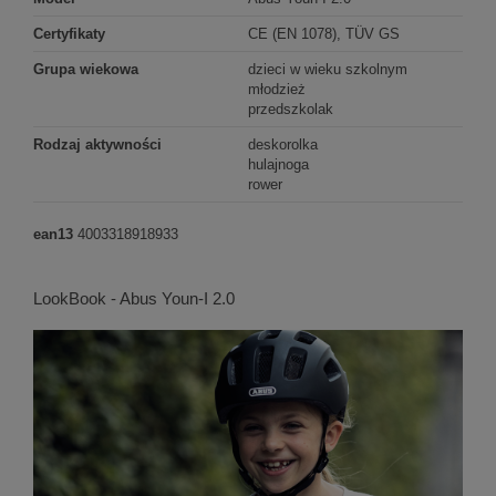
Certyfikaty
CE (EN 1078), TÜV GS
Grupa wiekowa
dzieci w wieku szkolnym
młodzież
przedszkolak
Rodzaj aktywności
deskorolka
hulajnoga
rower
ean13
4003318918933
LookBook - Abus Youn-I 2.0