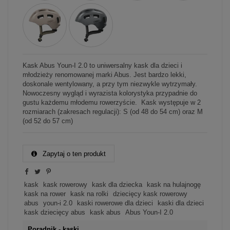
Kask Abus Youn-I 2.0 to uniwersalny kask dla dzieci i
młodzieży renomowanej marki Abus. Jest bardzo lekki,
doskonale wentylowany, a przy tym niezwykle wytrzymały.
Nowoczesny wygląd i wyrazista kolorystyka przypadnie do
gustu każdemu młodemu rowerzyście. Kask występuje w 2
rozmiarach (zakresach regulacji): S (od 48 do 54 cm) oraz M
(od 52 do 57 cm)
Zapytaj o ten produkt
kask
kask rowerowy
kask dla dziecka
kask na hulajnogę
kask na rower
kask na rolki
dziecięcy kask rowerowy
abus
youn-i 2.0
kaski rowerowe dla dzieci
kaski dla dzieci
kask dziecięcy abus
kask abus
Abus Youn-I 2.0
Poradnik - kaski