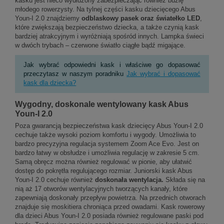
kasku jest nieco wydłużony zabezpieczając również buzię
młodego rowerzysty. Na tylnej części kasku dziecięcego Abus
Youn-I 2.0 znajdziemy
odblaskowy pasek oraz światełko LED
,
które zwiększają bezpieczeństwo dziecka, a także czynią kask
bardziej atrakcyjnym i wyróżniają spośród innych. Lampka świeci
w dwóch trybach – czerwone światło ciągłe bądź migające.
Jak wybrać odpowiedni kask i właściwe go dopasować
przeczytasz w naszym poradniku
Jak wybrać i dopasować
kask dla dziecka?
Wygodny, doskonale wentylowany kask Abus
Youn-I 2.0
Poza gwarancją bezpieczeństwa kask dziecięcy Abus Youn-I 2.0
cechuje także wysoki poziom komfortu i wygody. Umożliwia to
bardzo precyzyjna regulacja systemem Zoom Ace Evo. Jest on
bardzo łatwy w obsłudze i umożliwia regulację w zakresie 5 cm.
Samą obręcz można również regulować w pionie, aby ułatwić
dostęp do pokrętła regulującego rozmiar. Juniorski kask Abus
Youn-I 2.0 cechuje również
doskonała wentylacja.
Składa się na
nią aż 17 otworów wentylacyjnych tworzących kanały, które
zapewniają doskonały przepływ powietrza. Na przednich otworach
znajduje się moskitiera chroniąca przed owadami. Kask rowerowy
dla dzieci Abus Youn-I 2.0 posiada również regulowane paski pod