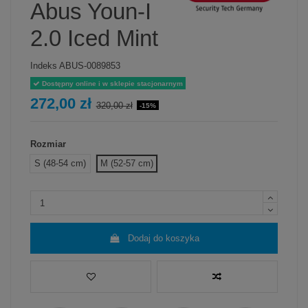
Abus Youn-I
2.0 Iced Mint
Indeks
ABUS-0089853
Dostępny online i w sklepie stacjonarnym
272,00 zł
320,00 zł
-15%
Rozmiar
S (48-54 cm)
M (52-57 cm)
Dodaj do koszyka