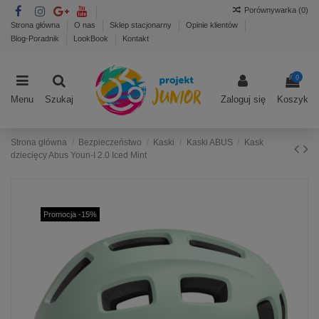
Porównywarka (
0
)
Strona główna
O nas
Sklep stacjonarny
Opinie klientów
Blog-Poradnik
LookBook
Kontakt
0
Menu
Szukaj
Zaloguj się
Koszyk
Strona główna
Bezpieczeństwo
Kaski
Kaski ABUS
Kask
dziecięcy Abus Youn-I 2.0 Iced Mint
Promocja -15%