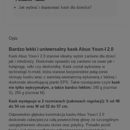
Jak wybrać i dopasować kask dla dziecka?
Opis
Bardzo lekki i uniwersalny kask Abus Youn-I 2.0
Kask Abus Youn-I 2.0 stanowi idealny wybór zarówno dla dzieci
jak i młodzieży. Doskonale sprawdzi się zarówno na rower jak i
hulajnogę, rolki czy deskorolkę. Kask został wykonany w
technologii In-mold, która stanowi bezpośrednie połączenie
skorupy kasku wraz z warstwą wewnętrzną wykonaną z lekkiej i
doskonale absorbującej pianki EPS. Takie rozwiązanie czyni
kask
nie tylko wytrzymałym, a także bardzo lekkim:
240 g (rozmiar
S), 255 g (rozmiar M).
Kask występuje w 2 rozmiarach (zakresach regulacji): S od 48
do 54 cm oraz M od 52 do 57 cm.
Odpowiednio głęboka konstrukcja kasku Abus Youn-I 2.0
doskonale zabezpiecza całą powierzchnię głowy ze szczególnym
uwzględnieniem obszaru skroni oraz potylicy. Ponadto przód