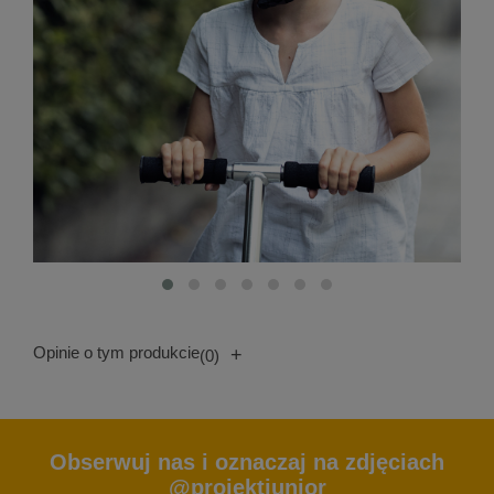
Opinie o tym produkcie
+
(0)
Obserwuj nas i oznaczaj na zdjęciach
@projektjunior