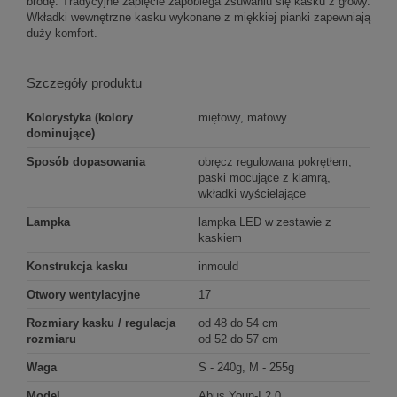
brodę. Tradycyjne zapięcie zapobiega zsuwaniu się kasku z głowy.
Wkładki wewnętrzne kasku wykonane z miękkiej pianki zapewniają
duży komfort.
Szczegóły produktu
Kolorystyka (kolory
miętowy, matowy
dominujące)
Sposób dopasowania
obręcz regulowana pokrętłem,
paski mocujące z klamrą,
wkładki wyścielające
Lampka
lampka LED w zestawie z
kaskiem
Konstrukcja kasku
inmould
Otwory wentylacyjne
17
Rozmiary kasku / regulacja
od 48 do 54 cm
rozmiaru
od 52 do 57 cm
Waga
S - 240g, M - 255g
Model
Abus Youn-I 2.0