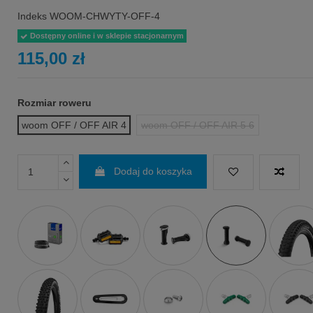
Indeks
WOOM-CHWYTY-OFF-4
Dostępny online i w sklepie stacjonarnym
115,00 zł
Rozmiar roweru
woom OFF / OFF AIR 4
woom OFF / OFF AIR 5 6
Dodaj do koszyka