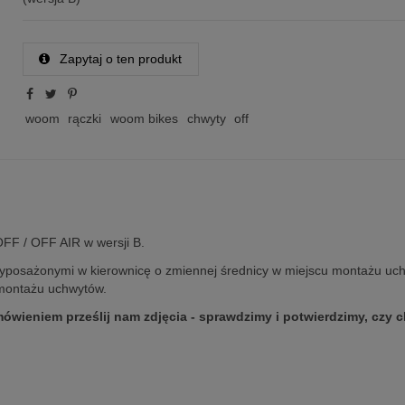
Zapytaj o ten produkt
woom
rączki
woom bikes
chwyty
off
FF / OFF AIR w wersji B.
yposażonymi w kierownicę o zmiennej średnicy w miejscu montażu uc
u montażu uchwytów.
ówieniem prześlij nam zdjęcia - sprawdzimy i potwierdzimy, czy 