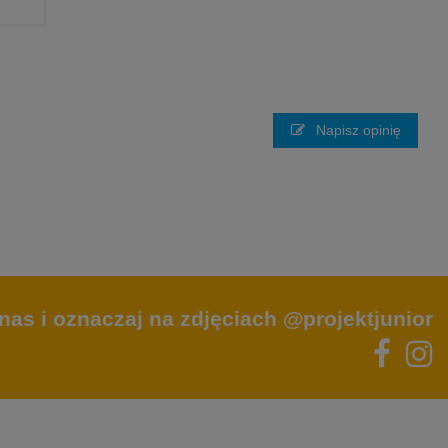
Napisz opinię
nas i oznaczaj na zdjęciach @projektjunior