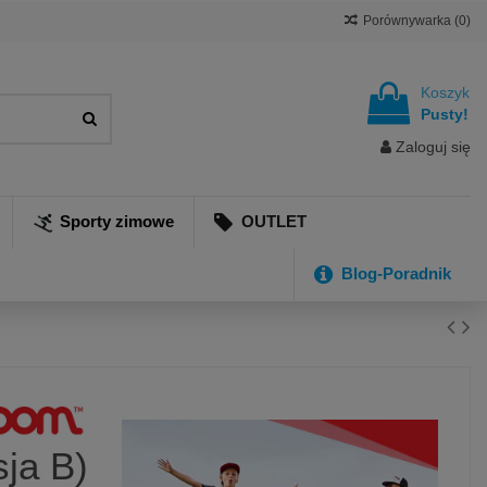
Porównywarka (
0
)
Koszyk
Pusty!
Zaloguj się
Sporty zimowe
OUTLET
Blog-Poradnik
ja B)