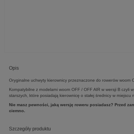
Opis
Oryginalne uchwyty kierownicy przeznaczone do rowerów woom O
Kompatybilne z modelami woom OFF / OFF AIR w wersji B czyli w
starszych, które posiadają kierownicę o stałej średnicy w miejsc
Nie masz pewności, jaką wersję roweru posiadasz? Przed zam
ciemno.
Szczegóły produktu