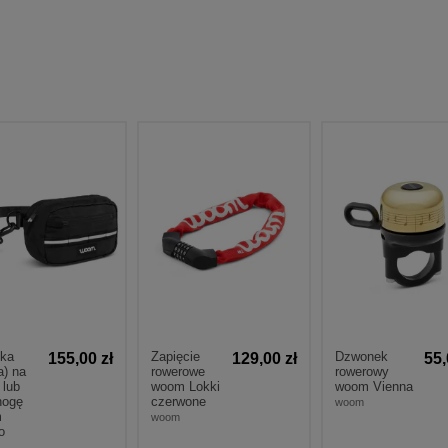
bka
Zapięcie
Dzwonek
155,00 zł
129,00 zł
55,
a) na
rowerowe
rowerowy
 lub
woom Lokki
woom Vienna
nogę
czerwone
woom
m
woom
o