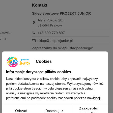
Kontakt
Sklep sportowy PROJEKT JUNIOR
Aleja Pokoju 20,
31-564 Kraków
rakowie
+48 600 779 897
R 3+
sklep@projektjunior.pl
Zapraszamy do sklepu stacjonarnego:
poniedziałek - piątek: 11.00-19.00
sobota: 10.00-14.00
Cookies
niedziela (każda): nieczynne
Informacje dotyczące plików cookies
Nie odpowiadamy na wiadomości SMS. W
sprawach dotyczących zamówień i oferty
Nasz sklep korzysta z plików cookie, aby zapewnić najwyższy
prosimy o kontakt mailowy, telefoniczny lub
poziom doświadczenia na naszej stronie. Wykorzystujemy również
przez Messenger.
pliki cookie stron trzecich w celu ulepszenia naszych usług,
analizy a następnie wyświetlania reklam związanych z
preferencjami na podstawie analizy zachowań podczas nawigacji.
Zaakceptuj
Odrzuć
Dostosuj