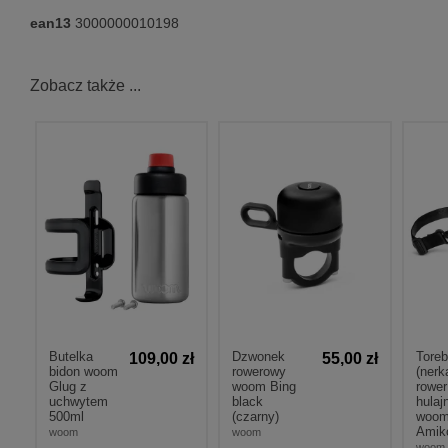
ean13
3000000010198
Zobacz także ...
Butelka
Dzwonek
Tore
109,00 zł
55,00 zł
bidon woom
rowerowy
(nerk
Glug z
woom Bing
rower
uchwytem
black
hulaj
500ml
(czarny)
woo
Amik
woom
woom
woom