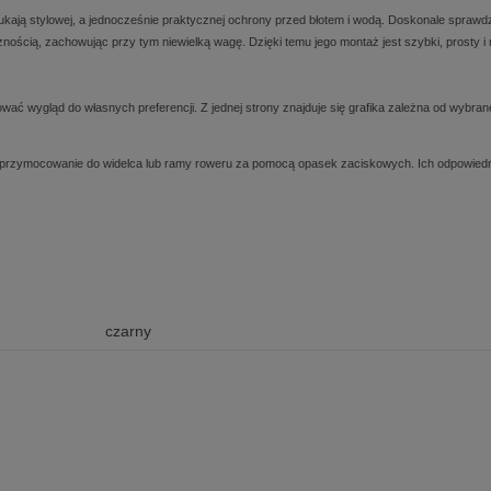
ukają stylowej, a jednocześnie praktycznej ochrony przed błotem i wodą. Doskonale sprawd
nością, zachowując przy tym niewielką wagę. Dzięki temu jego montaż jest szybki, prosty 
ć wygląd do własnych preferencji. Z jednej strony znajduje się grafika zależna od wybran
 przymocowanie do widelca lub ramy roweru za pomocą opasek zaciskowych. Ich odpowiedni
czarny