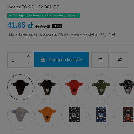
Indeks
FOX-31192-001-OS
Dostępny online i w sklepie stacjonarnym
41,65 zł
49,00 zł
-15%
Najniższa cena w okresie 30 dni przed obniżką:
33,15 zł
Dodaj do koszyka