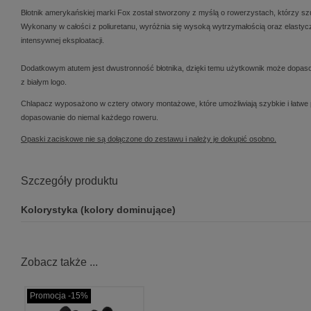
Błotnik amerykańskiej marki Fox został stworzony z myślą o rowerzystach, którzy sz
Wykonany w całości z poliuretanu, wyróżnia się wysoką wytrzymałością oraz elastycz
intensywnej eksploatacji.
Dodatkowym atutem jest dwustronność błotnika, dzięki temu użytkownik może dopasowa
z białym logo.
Chlapacz wyposażono w cztery otwory montażowe, które umożliwiają szybkie i łatwe
dopasowanie do niemal każdego roweru.
Opaski zaciskowe nie są dołączone do zestawu i należy je dokupić osobno.
Szczegóły produktu
Kolorystyka (kolory dominujące)
Zobacz także ...
Promocja -15%