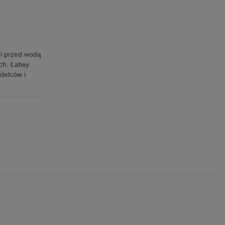
ni przed wodą
ch. Łatwy
delców i