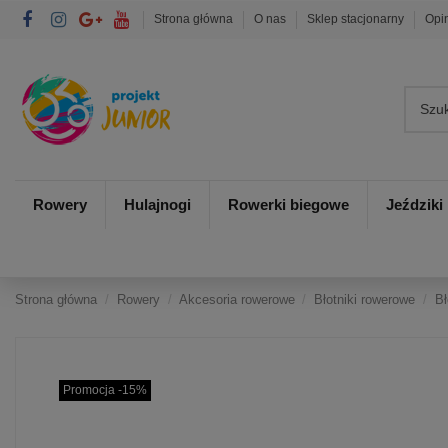
Strona główna
O nas
Sklep stacjonarny
Opi
Rowery
Hulajnogi
Rowerki biegowe
Jeździki
Strona główna
Rowery
Akcesoria rowerowe
Błotniki rowerowe
Bł
Promocja -15%