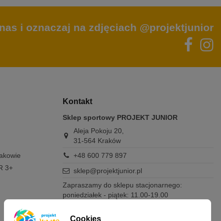
nas i oznaczaj na zdjęciach @projektjunior
Kontakt
Sklep sportowy PROJEKT JUNIOR
Aleja Pokoju 20,
31-564 Kraków
rakowie
+48 600 779 897
R 3+
sklep@projektjunior.pl
Zapraszamy do sklepu stacjonarnego:
poniedziałek - piątek: 11.00-19.00
sobota: 10.00-14.00
niedziela (każda): nieczynne
Cookies