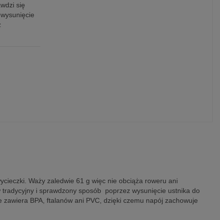
wdzi się
 wysunięcie
z
ycieczki. Waży zaledwie 61 g więc nie obciąża roweru ani
 w tradycyjny i sprawdzony sposób poprzez wysunięcie ustnika do
ie zawiera BPA, ftalanów ani PVC, dzięki czemu napój zachowuje