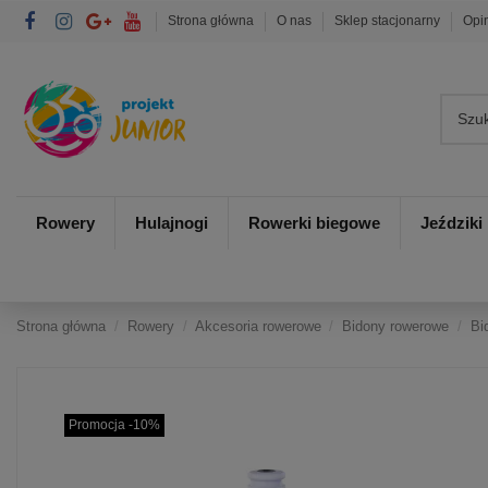
Strona główna
O nas
Sklep stacjonarny
Opi
Rowery
Hulajnogi
Rowerki biegowe
Jeździki
Strona główna
Rowery
Akcesoria rowerowe
Bidony rowerowe
Bi
Promocja -10%