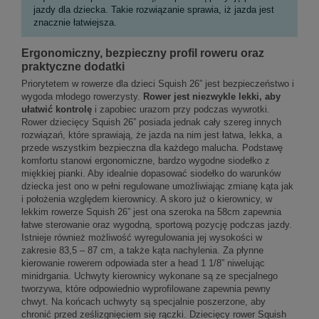
jazdy dla dziecka. Takie rozwiązanie sprawia, iż jazda jest
znacznie łatwiejsza.
Ergonomiczny, bezpieczny profil roweru oraz
praktyczne dodatki
Priorytetem w rowerze dla dzieci Squish 26” jest bezpieczeństwo i
wygoda młodego rowerzysty.
Rower jest niezwykle lekki, aby
ułatwić kontrolę
i zapobiec urazom przy podczas wywrotki.
Rower dziecięcy Squish 26” posiada jednak cały szereg innych
rozwiązań, które sprawiają, że jazda na nim jest łatwa, lekka, a
przede wszystkim bezpieczna dla każdego malucha. Podstawę
komfortu stanowi ergonomiczne, bardzo wygodne siodełko z
miękkiej pianki. Aby idealnie dopasować siodełko do warunków
dziecka jest ono w pełni regulowane umożliwiając zmianę kąta jak
i położenia względem kierownicy. A skoro już o kierownicy, w
lekkim rowerze Squish 26” jest ona szeroka na 58cm zapewnia
łatwe sterowanie oraz wygodną, sportową pozycję podczas jazdy.
Istnieje również możliwość wyregulowania jej wysokości w
zakresie 83,5 – 87 cm, a także kąta nachylenia. Za płynne
kierowanie rowerem odpowiada ster a head 1 1/8” niwelując
minidrgania. Uchwyty kierownicy wykonane są ze specjalnego
tworzywa, które odpowiednio wyprofilowane zapewnia pewny
chwyt. Na końcach uchwyty są specjalnie poszerzone, aby
chronić przed ześlizgnięciem się rączki. Dziecięcy rower Squish