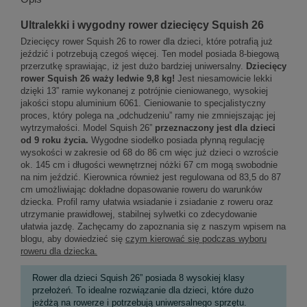
Ultralekki i wygodny rower dziecięcy Squish 26
Dziecięcy rower Squish 26 to rower dla dzieci, które potrafią już
jeździć i potrzebują czegoś więcej. Ten model posiada 8-biegową
przerzutkę sprawiając, iż jest dużo bardziej uniwersalny.
Dziecięcy
rower Squish 26 waży ledwie 9,8 kg!
Jest niesamowicie lekki
dzięki 13” ramie wykonanej z potrójnie cieniowanego, wysokiej
jakości stopu aluminium 6061. Cieniowanie to specjalistyczny
proces, który polega na „odchudzeniu” ramy nie zmniejszając jej
wytrzymałości. Model Squish 26”
przeznaczony jest dla dzieci
od 9 roku życia.
Wygodne siodełko posiada płynną regulację
wysokości w zakresie od 68 do 86 cm więc już dzieci o wzroście
ok. 145 cm i długości wewnętrznej nóżki 67 cm mogą swobodnie
na nim jeździć. Kierownica również jest regulowana od 83,5 do 87
cm umożliwiając dokładne dopasowanie roweru do warunków
dziecka. Profil ramy ułatwia wsiadanie i zsiadanie z roweru oraz
utrzymanie prawidłowej, stabilnej sylwetki co zdecydowanie
ułatwia jazdę. Zachęcamy do zapoznania się z naszym wpisem na
blogu, aby dowiedzieć się
czym kierować się podczas wyboru
roweru dla dziecka.
Rower dla dzieci Squish 26” posiada 8 wysokiej klasy
przełożeń. To idealne rozwiązanie dla dzieci, które dużo
jeżdżą na rowerze i potrzebują uniwersalnego sprzętu.