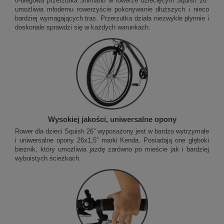
8-biegowa przerzutka Shimano w rowerze dziecięcym Squish 26"
umożliwia młodemu rowerzyście pokonywanie dłuższych i nieco
bardziej wymagających tras. Przerzutka działa niezwykle płynnie i
doskonale sprawdzi się w każdych warunkach.
Wysokiej jakości, uniwersalne opony
Rower dla dzieci Squish 26” wyposażony jest w bardzo wytrzymałe
i uniwersalne opony 26x1,5” marki Kenda. Posiadają one głęboki
bieżnik, który umożliwia jazdę zarówno po mieście jak i bardziej
wyboistych ścieżkach.