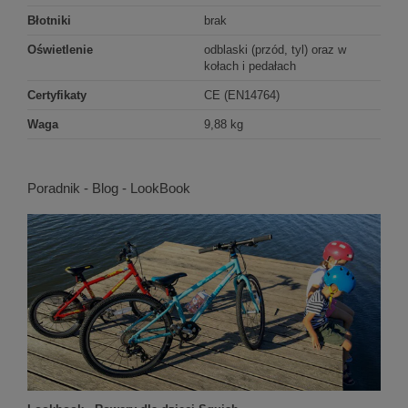
Błotniki
brak
Oświetlenie
odblaski (przód, tyl) oraz w
kołach i pedałach
Certyfikaty
CE (EN14764)
Waga
9,88 kg
Poradnik - Blog - LookBook