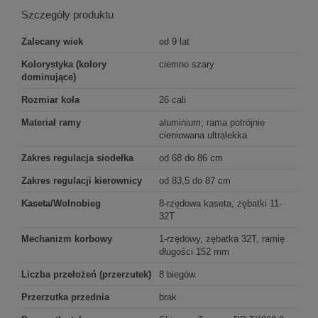
Szczegóły produktu
Zalecany wiek
od 9 lat
Kolorystyka (kolory
ciemno szary
dominujące)
Rozmiar koła
26 cali
Materiał ramy
aluminium, rama potrójnie
cieniowana ultralekka
Zakres regulacja siodełka
od 68 do 86 cm
Zakres regulacji kierownicy
od 83,5 do 87 cm
Kaseta/Wolnobieg
8-rzędowa kaseta, zębatki 11-
32T
Mechanizm korbowy
1-rzędowy, zębatka 32T, ramię
długości 152 mm
Liczba przełożeń (przerzutek)
8 biegów
Przerzutka przednia
brak