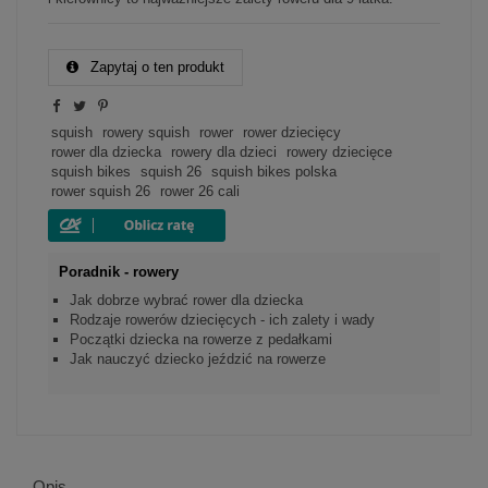
Zapytaj o ten produkt
squish
rowery squish
rower
rower dziecięcy
rower dla dziecka
rowery dla dzieci
rowery dziecięce
squish bikes
squish 26
squish bikes polska
rower squish 26
rower 26 cali
Poradnik - rowery
Jak dobrze wybrać rower dla dziecka
Rodzaje rowerów dziecięcych - ich zalety i wady
Początki dziecka na rowerze z pedałkami
Jak nauczyć dziecko jeździć na rowerze
Opis