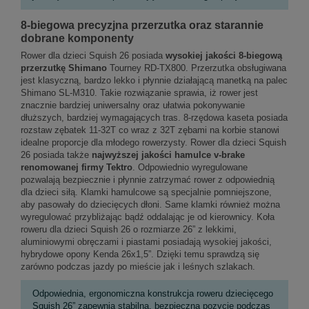
8-biegowa precyzjna przerzutka oraz starannie
dobrane komponenty
Rower dla dzieci Squish 26 posiada
wysokiej jakości 8-biegową
przerzutkę Shimano
Tourney RD-TX800. Przerzutka obsługiwana
jest klasyczną, bardzo lekko i płynnie działającą manetką na palec
Shimano SL-M310. Takie rozwiązanie sprawia, iż rower jest
znacznie bardziej uniwersalny oraz ułatwia pokonywanie
dłuższych, bardziej wymagających tras. 8-rzędowa kaseta posiada
rozstaw zębatek 11-32T co wraz z 32T zębami na korbie stanowi
idealne proporcje dla młodego rowerzysty. Rower dla dzieci Squish
26 posiada także
najwyższej jakości hamulce v-brake
renomowanej firmy Tektro
. Odpowiednio wyregulowane
pozwalają bezpiecznie i płynnie zatrzymać rower z odpowiednią
dla dzieci siłą. Klamki hamulcowe są specjalnie pomniejszone,
aby pasowały do dziecięcych dłoni. Same klamki również można
wyregulować przybliżając bądź oddalając je od kierownicy. Koła
roweru dla dzieci Squish 26 o rozmiarze 26” z lekkimi,
aluminiowymi obręczami i piastami posiadają wysokiej jakości,
hybrydowe opony Kenda 26x1,5”. Dzięki temu sprawdzą się
zarówno podczas jazdy po mieście jak i leśnych szlakach.
Odpowiednia, ergonomiczna konstrukcja roweru dziecięcego
Squish 26” zapewnia stabilną, bezpieczną pozycję podczas