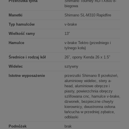
Przerzutka tylna
Shimano Tourney RD-TX800 8-
biegowa
Manetki
Shimano SL-M310 Rapidfire
Typ hamulców
v-brake
Wielkość ramy
13″
Hamulce
v-brake Tektro (przedniego i
tylnego koła)
Średnice i rodzaj kół
26″, opony Kenda 26 x 1.5″
Widelec
sztywny
Istotne wyposażenie
przerzutki Shimano 8 przełożeń,
aluminiowy widelec, stery a-
head, aluminiowe obręcze i
piasty, powierzchnia obręczy
szlifowana cnc, hamulce v-brake,
dzwonek, bezpieczne chwyty
kierownicy, dwustronna osłona
łańcucha w przedniej zębatce,
odblaski
Podnóżek
brak