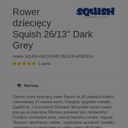
Rower
dziecięcy
Squish 26/13" Dark
Grey
Indeks
SQUISH-26/13-GREY/BLACK-6439130-A
1 opinie
Wymiary
Ciemno szary dziecięcy rower Squish na 26 calowych kołach
i aluminiowej 13 calowej ramie, 8 biegów, wygodne manetki.
Zgadliście :) Oczywiście Shimano! Wszystkie nasze rowery
pracują na osprzęcie Shimano ponieważ jest niezawodny!
Potrójnie cieniowana rama, mocne hamulce v-brake, osprzęt
Shimano, aluminiowy widelec, regulowana wysokość siodełka
i kierownicy to najważniejsze zalety roweru dla 9-latka.