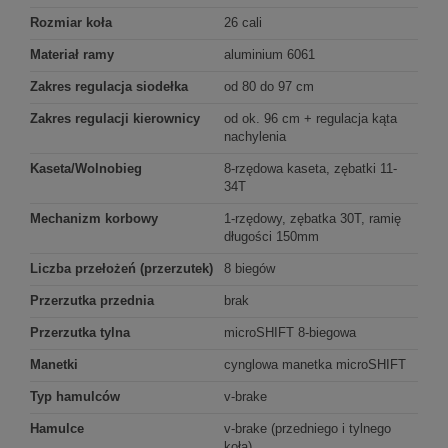
Rozmiar koła
26 cali
Materiał ramy
aluminium 6061
Zakres regulacja siodełka
od 80 do 97 cm
Zakres regulacji kierownicy
od ok. 96 cm + regulacja kąta
nachylenia
Kaseta/Wolnobieg
8-rzędowa kaseta, zębatki 11-
34T
Mechanizm korbowy
1-rzędowy, zębatka 30T, ramię
długości 150mm
Liczba przełożeń (przerzutek)
8 biegów
Przerzutka przednia
brak
Przerzutka tylna
microSHIFT 8-biegowa
Manetki
cynglowa manetka microSHIFT
Typ hamulców
v-brake
Hamulce
v-brake (przedniego i tylnego
koła)