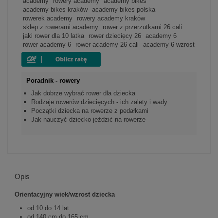
academy
rowery academy
academy bikes
academy bikes kraków
academy bikes polska
rowerek academy
rowery academy kraków
sklep z rowerami academy
rower z przerzutkami 26 cali
jaki rower dla 10 latka
rower dziecięcy 26
academy 6
rower academy 6
rower academy 26 cali
academy 6 wzrost
Poradnik - rowery
Jak dobrze wybrać rower dla dziecka
Rodzaje rowerów dziecięcych - ich zalety i wady
Początki dziecka na rowerze z pedałkami
Jak nauczyć dziecko jeździć na rowerze
Opis
Orientacyjny wiek/wzrost dziecka
od 10 do 14 lat
od 140 cm do 165 cm