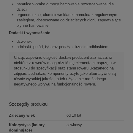
hamulce v-brake o mocy hamowania przystosowanej dla
dzieci
ergonomiczne, aluminiowe klamki hamulca z regulowanym
zasięgiem, dostosowane do dziecięcych dłoni, zapewniające
płynne hamowanie
Dodatki i wyposażenie
dzwonek
odblaski: przód, tył oraz pedały z trzecim odblaskiem
Chcąc zapewnić ciągłość dostaw producent zaznacza, iż
niektóre z rowerów mogą różnić się elementami osprzętu w
stosunku do specyfikacji oraz stanu roweru ukazanego na
zdjęciu. Jednakże, komponenty użyte jako alternatywne są
równie wysokiej jakości, a ich użycie nie ma żadnego
negatywnego wpływu na funkcjonalność roweru.
Szczegóły produktu
Zalecany wiek
od 10 lat
Kolorystyka (kolory
oliwkowy
dominujące)