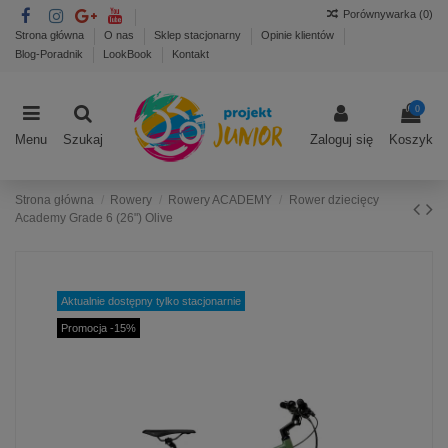
Porównywarka (
0
)
Strona główna
O nas
Sklep stacjonarny
Opinie klientów
Blog-Poradnik
LookBook
Kontakt
0
Menu
Szukaj
Zaloguj się
Koszyk
Strona główna
Rowery
Rowery ACADEMY
Rower dziecięcy
Academy Grade 6 (26") Olive
Aktualnie dostępny tylko stacjonarnie
Promocja -15%