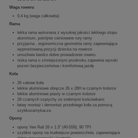
Waga roweru
9,4 kg (waga całkowita)
Rama
lekka rama wykonana z wysokiej jakości lekkiego stopu
aluminium, potrójnie cieniowane rury ramy
przyjazna , ergonomiczna geometria ramy zapewniająca
wyprostowaną pozycji dziecka na rowerze
umożliwia bardzo dobre prowadzenie roweru
niska rama o zmniejszonym przekroku zapewnia wysoki
pozom bezpieczeństwa i komfortową jazdę
Koła
26 calowe koła
lekkie aluminiowe obręcze 26 x 28H w czarnym kolorze
lekkie aluminiowe piasty w czarnym kolorze
28 czarnych szprychy ze srebrnymi końcówkami
łatwy montaż i demontaż przedniego koła za pomocą
szybkozamykacza
Opony
opony Vee Rail 26 x 1.5” (40-559), 90 TPI
szybkie opony na trudniejsze powierzchnie, zapewniające