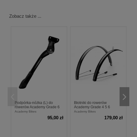
Zobacz także ...
Podpórka-nóżka (L) do
Błotniki do rowerów
B
rowerów Academy Grade 6
Academy Grade 4 5 6
A
Academy Bikes
Academy Bikes
Ac
95,00 zł
179,00 zł