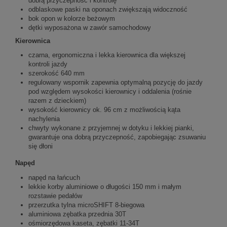
dobrą przyczepność i kontrolę
odblaskowe paski na oponach zwiększają widoczność
bok opon w kolorze beżowym
dętki wyposażona w zawór samochodowy
Kierownica
czarna, ergonomiczna i lekka kierownica dla większej
kontroli jazdy
szerokość 640 mm
regulowany wspornik zapewnia optymalną pozycję do jazdy
pod względem wysokości kierownicy i oddalenia (rośnie
razem z dzieckiem)
wysokość kierownicy ok. 96 cm z możliwością kąta
nachylenia
chwyty wykonane z przyjemnej w dotyku i lekkiej pianki,
gwarantuje ona dobrą przyczepność, zapobiegając zsuwaniu
się dłoni
Napęd
napęd na łańcuch
lekkie korby aluminiowe o długości 150 mm i małym
rozstawie pedałów
przerzutka tylna microSHIFT 8-biegowa
aluminiowa zębatka przednia 30T
ośmiorzędowa kaseta, zębatki 11-34T