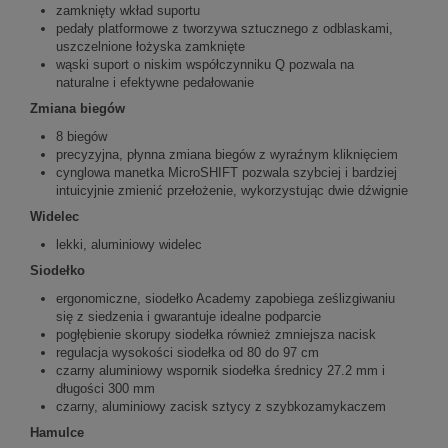
zamknięty wkład suportu
pedały platformowe z tworzywa sztucznego z odblaskami,
uszczelnione łożyska zamknięte
wąski suport o niskim współczynniku Q pozwala na
naturalne i efektywne pedałowanie
Zmiana biegów
8 biegów
precyzyjna, płynna zmiana biegów z wyraźnym kliknięciem
cynglowa manetka MicroSHIFT pozwala szybciej i bardziej
intuicyjnie zmienić przełożenie, wykorzystując dwie dźwignie
Widelec
lekki, aluminiowy widelec
Siodełko
ergonomiczne, siodełko Academy zapobiega ześlizgiwaniu
się z siedzenia i gwarantuje idealne podparcie
pogłębienie skorupy siodełka również zmniejsza nacisk
regulacja wysokości siodełka od 80 do 97 cm
czarny aluminiowy wspornik siodełka średnicy 27.2 mm i
długości 300 mm
czarny, aluminiowy zacisk sztycy z szybkozamykaczem
Hamulce