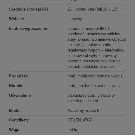
Średnice i rodzaj kół
26″, opony Vee Rail 26 x 1.5″
Widelec
sztywny
Istotne wyposażenie
przerzutki microSHIFT 8
przełożeń, aluminiowy widelec,
stery a-head, aluminiowe obręcze
i piasty, hamulce v-brake,
regulowany wspornik kierownicy,
piankowe chwyty kierownicy,
opony z beżowym paskiem po
bokach, odblaski, dzwonek
Podnóżek
brak, możliwość zainstalowania
Błotniki
brak, możliwość zainstalowania
Oświetlenie
odblaski (przód, tyl) oraz w
kołach i pedałach
Model
Academy Grade 6
Certyfikaty
CE (EN14764)
Waga
9,4 kg