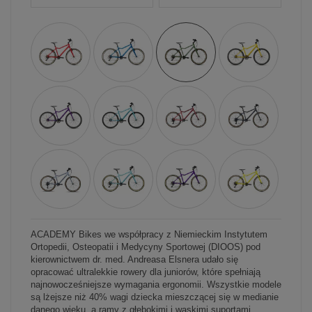
ACADEMY Bikes we współpracy z Niemieckim Instytutem
Ortopedii, Osteopatii i Medycyny Sportowej (DIOOS) pod
kierownictwem dr. med. Andreasa Elsnera udało się
opracować ultralekkie rowery dla juniorów, które spełniają
najnowocześniejsze wymagania ergonomii. Wszystkie modele
są lżejsze niż 40% wagi dziecka mieszczącej się w medianie
danego wieku, a ramy z głębokimi i wąskimi suportami