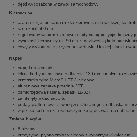
dętki wyposażona w zawór samochodowy
Kierownica
czarna, ergonomiczna i lekka kierownica dla większej kontroli
szerokość 580 mm
regulowany wspornik zapewnia optymalną pozycję do jazdy po
wysokość kierownicy ok. 90 cm z możliwością kąta nachyleni
chwyty wykonane z przyjemnej w dotyku i lekkiej pianki, gwa
Napęd
napęd na łańcuch
lekkie korby aluminiowe o długości 130 mm i małym rozstawi
przerzutka tylna MicroSHIFT 8-biegowa
aluminiowa zębatka przednia 30T
ośmiorzędowa kaseta, zębatki 11-32T
zamknięty wkład suportu
pedały platformowe z tworzywa sztucznego z odblaskami, usz
wąski suport o niskim współczynniku Q pozwala na naturalne
Zmiana biegów
8 biegów
precyzyjna, płynna zmiana biegów z wyraźnym kliknięciem