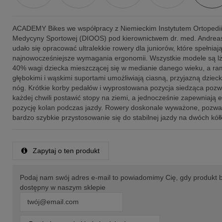
ACADEMY Bikes we współpracy z Niemieckim Instytutem Ortopedii, 
Medycyny Sportowej (DIOOS) pod kierownictwem dr. med. Andrea
udało się opracować ultralekkie rowery dla juniorów, które spełniaj
najnowocześniejsze wymagania ergonomii. Wszystkie modele są lż
40% wagi dziecka mieszczącej się w medianie danego wieku, a ra
głębokimi i wąskimi suportami umożliwiają ciasną, przyjazną dziec
nóg. Krótkie korby pedałów i wyprostowana pozycja siedząca pozw
każdej chwili postawić stopy na ziemi, a jednocześnie zapewniają
pozycję kolan podczas jazdy. Rowery doskonale wyważone, pozwa
bardzo szybkie przystosowanie się do stabilnej jazdy na dwóch kół
Zapytaj o ten produkt
Podaj nam swój adres e-mail to powiadomimy Cię, gdy produkt 
dostępny w naszym sklepie