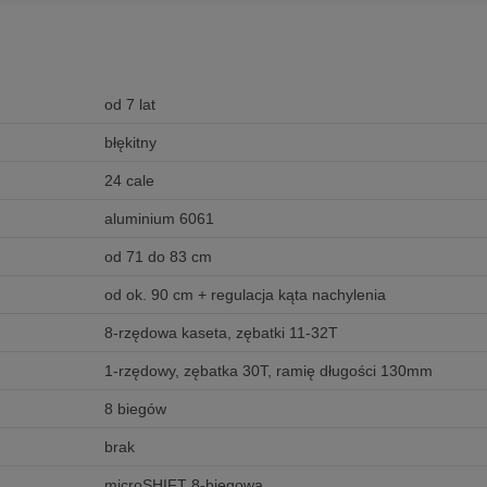
od 7 lat
błękitny
24 cale
aluminium 6061
od 71 do 83 cm
od ok. 90 cm + regulacja kąta nachylenia
8-rzędowa kaseta, zębatki 11-32T
1-rzędowy, zębatka 30T, ramię długości 130mm
8 biegów
brak
microSHIFT 8-biegowa