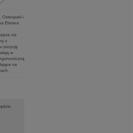
Osteopatii i
sa Elsnera
ą
ejsze niż
my z
ku pozycję
alają w
 ergonomiczną
lające na
kach.
będzie