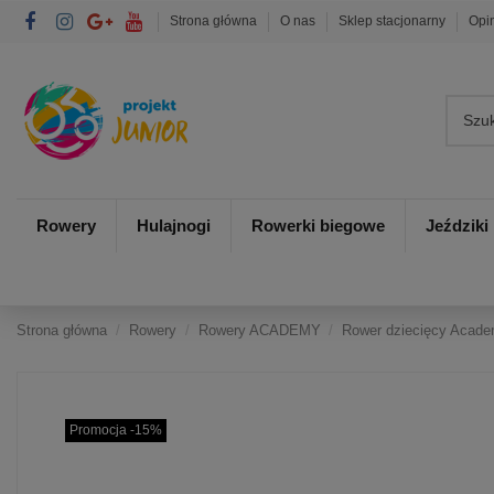
Strona główna
O nas
Sklep stacjonarny
Opi
Rowery
Hulajnogi
Rowerki biegowe
Jeździki
Strona główna
Rowery
Rowery ACADEMY
Rower dziecięcy Acade
Promocja -15%