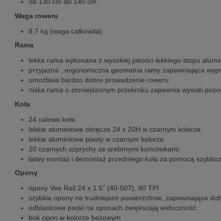
od 130 cm do 140 cm
Waga roweru
8,7 kg (waga całkowita)
Rama
lekka rama wykonana z wysokiej jakości lekkiego stopu alumi
przyjazna , ergonomiczna geometria ramy zapewniająca wypr
umożliwia bardzo dobre prowadzenie roweru
niska rama o zmniejszonym przekroku zapewnia wysoki pozo
Koła
24 calowe koła
lekkie aluminiowe obręcze 24 x 20H w czarnym kolorze
lekkie aluminiowe piasty w czarnym kolorze
20 czarnych szprychy ze srebrnymi końcówkami
łatwy montaż i demontaż przedniego koła za pomocą szybk
Opony
opony Vee Rail 24 x 1.5” (40-507), 90 TPI
szybkie opony na trudniejsze powierzchnie, zapewniające dob
odblaskowe paski na oponach zwiększają widoczność
bok opon w kolorze beżowym