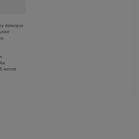
ry dziecięce
unior
ka
w
tka
5 wzrost