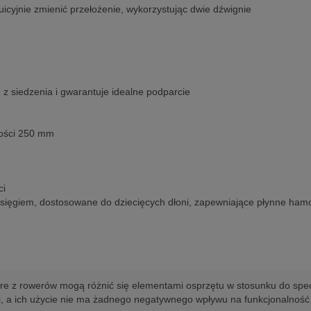
icyjnie zmienić przełożenie, wykorzystując dwie dźwignie
z siedzenia i gwarantuje idealne podparcie
gości 250 mm
ci
sięgiem, dostosowane do dziecięcych dłoni, zapewniające płynne ham
re z rowerów mogą różnić się elementami osprzętu w stosunku do spec
i, a ich użycie nie ma żadnego negatywnego wpływu na funkcjonalność