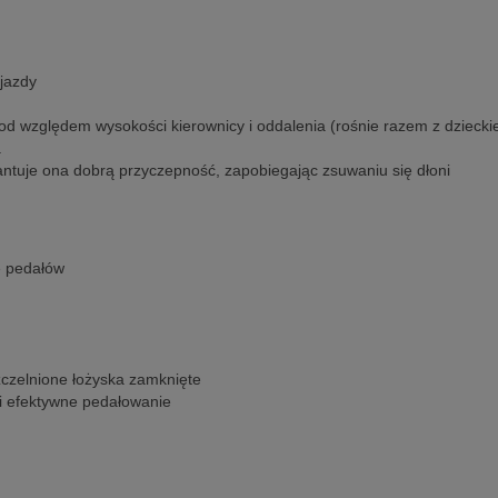
 jazdy
d względem wysokości kierownicy i oddalenia (rośnie razem z dziecki
a
rantuje ona dobrą przyczepność, zapobiegając zsuwaniu się dłoni
e pedałów
czelnione łożyska zamknięte
 i efektywne pedałowanie