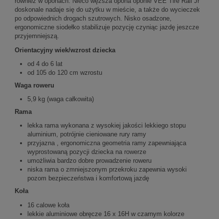
również w oponach. Nieco węższa opona oponie VEE Tire Rail Jr
doskonale nadaje się do użytku w mieście, a także do wycieczek
po odpowiednich drogach szutrowych. Nisko osadzone,
ergonomiczne siodełko stabilizuje pozycję czyniąc jazdę jeszcze
przyjemniejszą.
Orientacyjny wiek/wzrost dziecka
od 4 do 6 lat
od 105 do 120 cm wzrostu
Waga roweru
5,9 kg (waga całkowita)
Rama
lekka rama wykonana z wysokiej jakości lekkiego stopu
aluminium, potrójnie cieniowane rury ramy
przyjazna , ergonomiczna geometria ramy zapewniająca
wyprostowaną pozycji dziecka na rowerze
umożliwia bardzo dobre prowadzenie roweru
niska rama o zmniejszonym przekroku zapewnia wysoki
pozom bezpieczeństwa i komfortową jazdę
Koła
16 calowe koła
lekkie aluminiowe obręcze 16 x 16H w czarnym kolorze