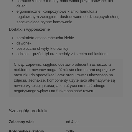
hamulce v-brake o mocy hamowania przystosowanej dla
dzieci
ergonomiczne, kompozytowe klamki hamulca z
regulowanym zasięgiem, dostosowane do dziecięcych dłoni,
zapewniające płynne hamowanie
Dodatki i wyposażenie
zamknięta osłona łańcucha Hebie
dzwonek
bezpieczne chwyty kierownicy
odblaski: przód, tył oraz pedały z trzecim odblaskiem
Chcąc zapewnić ciągłość dostaw producent zaznacza, iż
niektóre z rowerów mogą różnić się elementami osprzętu w
stosunku do specyfikacji oraz stanu roweru ukazanego na
zdjęciu. Jednakże, komponenty użyte jako alternatywne są
równie wysokiej jakości, a ich użycie nie ma żadnego
negatywnego wpływu na funkcjonalność roweru.
Szczegóły produktu
Zalecany wiek
od 4 lat
Kolorystyka (kolory
żółty