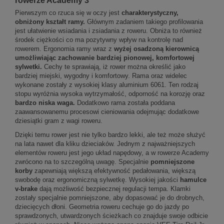
rowerze Academy 3
Pierwszym co rzuca się w oczy jest
charakterystyczny,
obniżony kształt ramy.
Głównym zadaniem takiego profilowania
jest ułatwienie wsiadania i zsiadania z roweru. Obniża to również
środek ciężkości co ma pozytywny wpływ na kontrolę nad
rowerem. Ergonomia ramy wraz z
wyżej osadzoną kierownicą
umożliwiając zachowanie bardziej pionowej, komfortowej
sylwetki.
Cechy te sprawiają, iż rower można określić jako
bardziej miejski, wygodny i komfortowy. Rama oraz widelec
wykonane zostały z wysokiej klasy aluminium 6061. Ten rodzaj
stopu wyróżnia wysoka wytrzymałość, odporność na korozję oraz
bardzo niska waga.
Dodatkowo rama została poddana
zaawansowanemu procesowi cieniowania odejmując dodatkowe
dziesiątki gram z wagi roweru.
Dzięki temu rower jest nie tylko bardzo lekki, ale też może służyć
na lata nawet dla kliku dzieciaków. Jednym z najważniejszych
elementów roweru jest jego układ napędowy, a w rowerze Academy
zwrócono na to szczególną uwagę. Specjalnie
pomniejszone
korby
zapewniają większą efektywność pedałowania, większą
swobodę oraz ergonomiczną sylwetkę. Wysokiej jakości
hamulce
v-brake
dają możliwość bezpiecznej regulacji tempa. Klamki
zostały specjalnie pomniejszone, aby dopasować je do drobnych,
dziecięcych dłoni. Geometria roweru cechuje go do jazdy po
sprawdzonych, utwardzonych ścieżkach co znajduje swoje odbicie