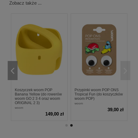
Zobacz także ...
d
Koszyczek woom POP
Przypinki woom POP ONS
Banana Yellow (do rowerów
Tropical Fun (do koszyczków
woom GO 2 3 4 oraz woom
woom POP)
ORIGINAL 2 3)
woom
woom
39,00 zł
zł
149,00 zł