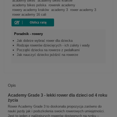
academy bikes
academy bikes kraków
academy bikes polska
rowerek academy
rowery academy kraków
academy 3
rower academy 3
rower academy 16 cali
Poradnik - rowery
Jak dobrze wybrać rower dla dziecka
Rodzaje rowerów dziecięcych - ich zalety i wady
Początki dziecka na rowerze z pedałkami
Jak nauczyć dziecko jeździć na rowerze
Opis
Academy Grade 3 - lekki rower dla dzieci od 4 roku
życia
Rower Academy Grade 3 to doskonała propozycja zarówno do
nauki jazdy jak i podszkolenia swoich rowerowych umiejętności.
Jest to jeden z najlżejszych rowerów dostępnych na rynku –