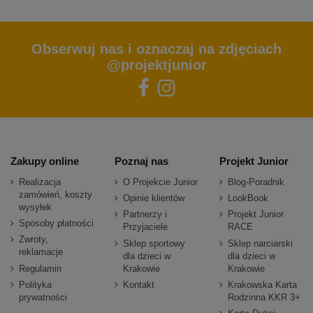
Obserwuj nas i oznaczaj na zdjęciach
@projektjunior
Zakupy online
Poznaj nas
Projekt Junior
Realizacja
O Projekcie Junior
Blog-Poradnik
zamówień, koszty
Opinie klientów
LookBook
wysyłek
Partnerzy i
Projekt Junior
Sposoby płatności
Przyjaciele
RACE
Zwroty,
Sklep sportowy
Sklep narciarski
reklamacje
dla dzieci w
dla dzieci w
Regulamin
Krakowie
Krakowie
Polityka
Kontakt
Krakowska Karta
prywatności
Rodzinna KKR 3+