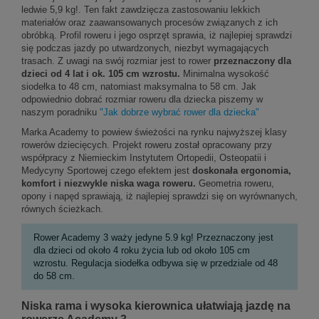
ledwie 5,9 kg!. Ten fakt zawdzięcza zastosowaniu lekkich
materiałów oraz zaawansowanych procesów związanych z ich
obróbką. Profil roweru i jego osprzęt sprawia, iż najlepiej sprawdzi
się podczas jazdy po utwardzonych, niezbyt wymagających
trasach. Z uwagi na swój rozmiar jest to rower
przeznaczony dla
dzieci od 4 lat i ok. 105 cm wzrostu.
Minimalna wysokość
siodełka to 48 cm, natomiast maksymalna to 58 cm. Jak
odpowiednio dobrać rozmiar roweru dla dziecka piszemy w
naszym poradniku
"Jak dobrze wybrać rower dla dziecka"
Marka Academy to powiew świeżości na rynku najwyższej klasy
rowerów dziecięcych. Projekt roweru został opracowany przy
współpracy z Niemieckim Instytutem Ortopedii, Osteopatii i
Medycyny Sportowej czego efektem jest
doskonała ergonomia,
komfort i niezwykle niska waga roweru.
Geometria roweru,
opony i napęd sprawiają, iż najlepiej sprawdzi się on wyrównanych,
równych ścieżkach.
Rower Academy 3 waży jedyne 5.9 kg! Przeznaczony jest
dla dzieci od około 4 roku życia lub od około 105 cm
wzrostu. Regulacja siodełka odbywa się w przedziale od 48
do 58 cm.
Niska rama i wysoka kierownica ułatwiają jazdę na