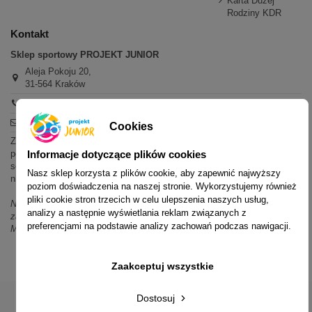
Karta Dużej
Rodziny KDR
Kontakt
Sklep sportowy PROJEKT JUNIOR
Aleja Pokoju 20,
31-564 Kraków
+48 600 779 897
sklep@projektjunior.pl
Cookies
Zapraszamy do sklepu stacjonarnego:
poniedziałek - piątek: 11.00-19.00
Informacje dotyczące plików cookies
sobota: 10.00-14.00
Nasz sklep korzysta z plików cookie, aby zapewnić najwyższy
niedziela (każda): nieczynne
poziom doświadczenia na naszej stronie. Wykorzystujemy również
pliki cookie stron trzecich w celu ulepszenia naszych usług,
Nie odpowiadamy na wiadomości SMS. W sprawach dotyczących
analizy a następnie wyświetlania reklam związanych z
zamówień i oferty prosimy o kontakt mailowy, telefoniczny lub przez
preferencjami na podstawie analizy zachowań podczas nawigacji.
Messenger.
Zaakceptuj wszystkie
Dostosuj