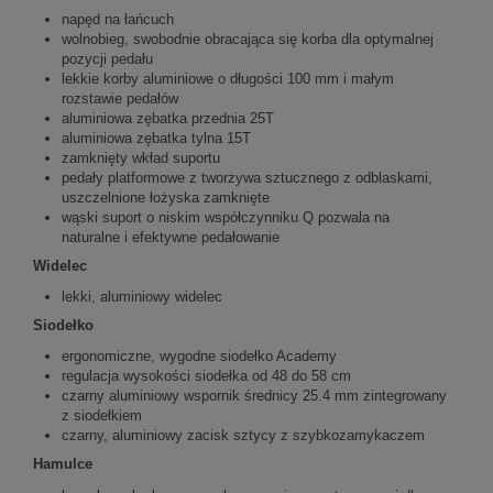
napęd na łańcuch
wolnobieg, swobodnie obracająca się korba dla optymalnej
pozycji pedału
lekkie korby aluminiowe o długości 100 mm i małym
rozstawie pedałów
aluminiowa zębatka przednia 25T
aluminiowa zębatka tylna 15T
zamknięty wkład suportu
pedały platformowe z tworzywa sztucznego z odblaskami,
uszczelnione łożyska zamknięte
wąski suport o niskim współczynniku Q pozwala na
naturalne i efektywne pedałowanie
Widelec
lekki, aluminiowy widelec
Siodełko
ergonomiczne, wygodne siodełko Academy
regulacja wysokości siodełka od 48 do 58 cm
czarny aluminiowy wspornik średnicy 25.4 mm zintegrowany
z siodełkiem
czarny, aluminiowy zacisk sztycy z szybkozamykaczem
Hamulce