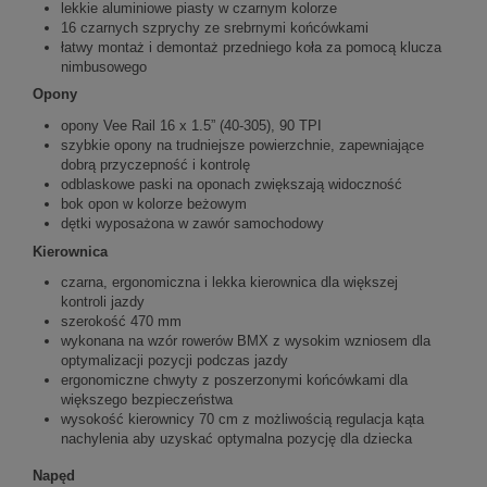
lekkie aluminiowe piasty w czarnym kolorze
16 czarnych szprychy ze srebrnymi końcówkami
łatwy montaż i demontaż przedniego koła za pomocą klucza
nimbusowego
Opony
opony Vee Rail 16 x 1.5” (40-305), 90 TPI
szybkie opony na trudniejsze powierzchnie, zapewniające
dobrą przyczepność i kontrolę
odblaskowe paski na oponach zwiększają widoczność
bok opon w kolorze beżowym
dętki wyposażona w zawór samochodowy
Kierownica
czarna, ergonomiczna i lekka kierownica dla większej
kontroli jazdy
szerokość 470 mm
wykonana na wzór rowerów BMX z wysokim wzniosem dla
optymalizacji pozycji podczas jazdy
ergonomiczne chwyty z poszerzonymi końcówkami dla
większego bezpieczeństwa
wysokość kierownicy 70 cm z możliwością regulacja kąta
nachylenia aby uzyskać optymalna pozycję dla dziecka
Napęd