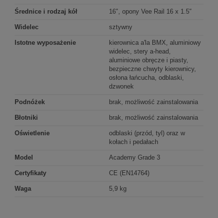
Średnice i rodzaj kół
16″, opony Vee Rail 16 x 1.5″
Widelec
sztywny
Istotne wyposażenie
kierownica a'la BMX, aluminiowy
widelec, stery a-head,
aluminiowe obręcze i piasty,
bezpieczne chwyty kierownicy,
osłona łańcucha, odblaski,
dzwonek
Podnóżek
brak, możliwość zainstalowania
Błotniki
brak, możliwość zainstalowania
Oświetlenie
odblaski (przód, tyl) oraz w
kołach i pedałach
Model
Academy Grade 3
Certyfikaty
CE (EN14764)
Waga
5,9 kg