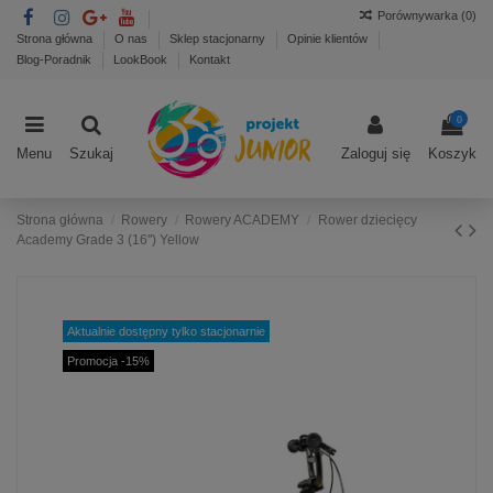
Porównywarka (
0
)
Strona główna
O nas
Sklep stacjonarny
Opinie klientów
Blog-Poradnik
LookBook
Kontakt
0
Menu
Szukaj
Zaloguj się
Koszyk
Strona główna
Rowery
Rowery ACADEMY
Rower dziecięcy
Academy Grade 3 (16") Yellow
Aktualnie dostępny tylko stacjonarnie
Promocja -15%