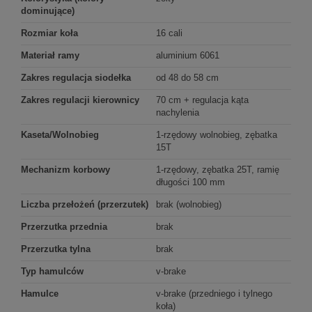
dominujące)
Rozmiar koła
16 cali
Materiał ramy
aluminium 6061
Zakres regulacja siodełka
od 48 do 58 cm
Zakres regulacji kierownicy
70 cm + regulacja kąta
nachylenia
Kaseta/Wolnobieg
1-rzędowy wolnobieg, zębatka
15T
Mechanizm korbowy
1-rzędowy, zębatka 25T, ramię
długości 100 mm
Liczba przełożeń (przerzutek)
brak (wolnobieg)
Przerzutka przednia
brak
Przerzutka tylna
brak
Typ hamulców
v-brake
Hamulce
v-brake (przedniego i tylnego
koła)