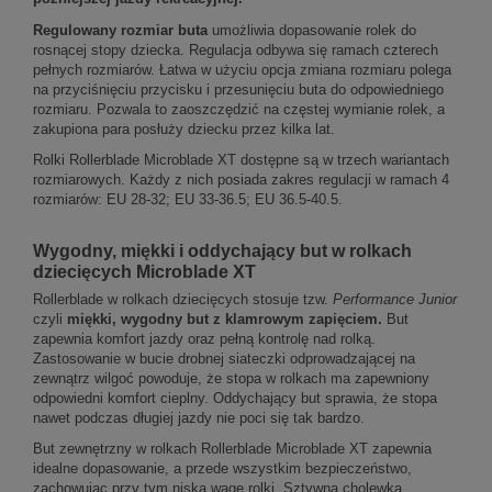
Regulowany rozmiar buta
umożliwia dopasowanie rolek do
rosnącej stopy dziecka. Regulacja odbywa się ramach czterech
pełnych rozmiarów. Łatwa w użyciu opcja zmiana rozmiaru polega
na przyciśnięciu przycisku i przesunięciu buta do odpowiedniego
rozmiaru. Pozwala to zaoszczędzić na częstej wymianie rolek, a
zakupiona para posłuży dziecku przez kilka lat.
Rolki Rollerblade Microblade XT dostępne są w trzech wariantach
rozmiarowych. Każdy z nich posiada zakres regulacji w ramach 4
rozmiarów: EU 28-32; EU 33-36.5; EU 36.5-40.5.
Wygodny, miękki i oddychający but w rolkach
dziecięcych Microblade XT
Rollerblade w rolkach dziecięcych stosuje tzw.
Performance Junior
czyli
miękki, wygodny but z klamrowym zapięciem.
But
zapewnia komfort jazdy oraz pełną kontrolę nad rolką.
Zastosowanie w bucie drobnej siateczki odprowadzającej na
zewnątrz wilgoć powoduje, że stopa w rolkach ma zapewniony
odpowiedni komfort cieplny. Oddychający but sprawia, że stopa
nawet podczas długiej jazdy nie poci się tak bardzo.
But zewnętrzny w rolkach Rollerblade Microblade XT zapewnia
idealne dopasowanie, a przede wszystkim bezpieczeństwo,
zachowując przy tym niską wagę rolki. Sztywna cholewka