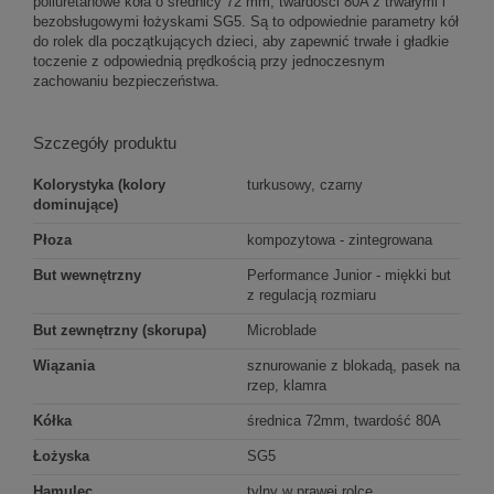
poliuretanowe koła o średnicy 72 mm, twardości 80A z trwałymi i
bezobsługowymi łożyskami SG5. Są to odpowiednie parametry kół
do rolek dla początkujących dzieci, aby zapewnić trwałe i gładkie
toczenie z odpowiednią prędkością przy jednoczesnym
zachowaniu bezpieczeństwa.
Szczegóły produktu
Kolorystyka (kolory
turkusowy, czarny
dominujące)
Płoza
kompozytowa - zintegrowana
But wewnętrzny
Performance Junior - miękki but
z regulacją rozmiaru
But zewnętrzny (skorupa)
Microblade
Wiązania
sznurowanie z blokadą, pasek na
rzep, klamra
Kółka
średnica 72mm, twardość 80A
Łożyska
SG5
Hamulec
tylny w prawej rolce