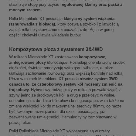
stabilizuje stopę przy użyciu
regulowanej klamry oraz paska z
mocnym rzepem.
Rolki Microblade XT posiadają
klasyczny system wiązania
(sznurowadła z blokadą)
, który pozwala szybko i z łatwością
zapiąć rolki i błyskawicznie rozpocząć jazdę. Pętla w górnej
części cholewki ułatwia wkładanie butów.
Kompozytowa płoza z systemem 3&4WD
W rolkach Microblade XT zastosowano
kompozytowe,
zintegrowane płozy
Monocoque
. Posiadają one obniżony środek
ciężkości, świetnie amortyzują wstrząsy i wibracje, a także
ułatwiają zachowanie równowagi oraz większą kontrolę nad rolką.
Płoza w rolkach Microblade XT posiada również
system 3WD
oznacza to, że czterokołowy zestaw kół możemy zmienić na
trójkołowy.
Hybrydowy rodzaj płozy w rolkach pozwala wyjąć z
szyny jedno ze środkowych kół, a drugie przełożyć w wolne,
centralne gniazdo. Taka trójkołowa konfiguracja pozwala także na
zmianę wielkości kół do maksymalnej średnicy 80mm, co może
być świetnym rozwiązaniem dla dzieci posiadający już
zaawansowane umiejętności. Hamulec tylny zamontowano w
prawej rolce.
Rolki Rollerblade Microblade XT wyposażone są w cztery