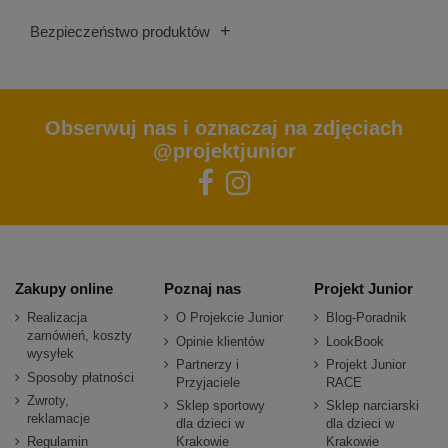
+
Bezpieczeństwo produktów
Obserwuj nas i oznaczaj na zdjęciach
@projektjunior
Zakupy online
Poznaj nas
Projekt Junior
Realizacja
O Projekcie Junior
Blog-Poradnik
zamówień, koszty
Opinie klientów
LookBook
wysyłek
Partnerzy i
Projekt Junior
Sposoby płatności
Przyjaciele
RACE
Zwroty,
Sklep sportowy
Sklep narciarski
reklamacje
dla dzieci w
dla dzieci w
Regulamin
Krakowie
Krakowie