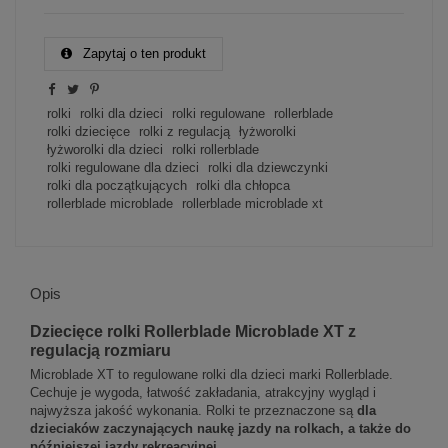
Zapytaj o ten produkt
rolki
rolki dla dzieci
rolki regulowane
rollerblade
rolki dziecięce
rolki z regulacją
łyżworolki
łyżworolki dla dzieci
rolki rollerblade
rolki regulowane dla dzieci
rolki dla dziewczynki
rolki dla początkujących
rolki dla chłopca
rollerblade microblade
rollerblade microblade xt
Opis
Dziecięce rolki Rollerblade Microblade XT z
regulacją rozmiaru
Microblade XT to regulowane rolki dla dzieci marki Rollerblade.
Cechuje je wygoda, łatwość zakładania, atrakcyjny wygląd i
najwyższa jakość wykonania. Rolki te przeznaczone są
dla
dzieciaków zaczynających naukę jazdy na rolkach, a także do
późniejszej jazdy rekreacyjnej.