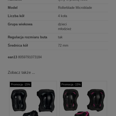
Model
Rollerblade Microblade
Liczba kół
4 koła
Grupa wiekowa
dzieci
młodzież
Regulacja rozmiaru buta
tak
Średnica kół
72 mm
ean13
8059791073184
Zobacz także ...
Promocja -15%
Promocja -15%