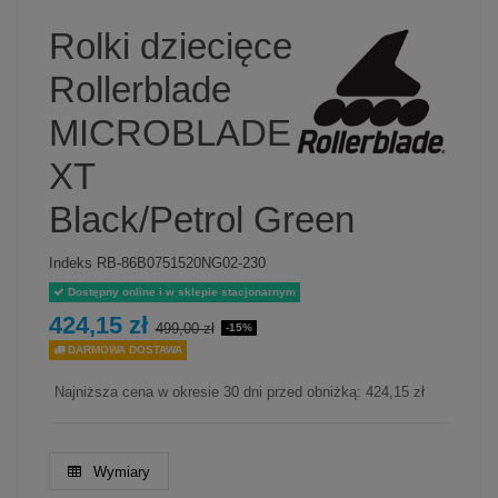
Rolki dziecięce
Rollerblade
MICROBLADE
XT
Black/Petrol Green
Indeks
RB-86B0751520NG02-230
Dostępny online i w sklepie stacjonarnym
424,15 zł
499,00 zł
-15%
DARMOWA DOSTAWA
Najniższa cena w okresie 30 dni przed obniżką:
424,15 zł
Wymiary