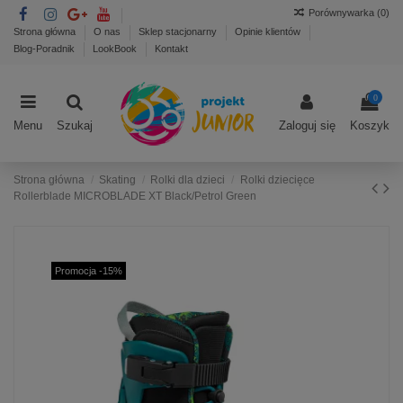
Porównywarka (
0
)
Strona główna
O nas
Sklep stacjonarny
Opinie klientów
Blog-Poradnik
LookBook
Kontakt
0
Menu
Szukaj
Zaloguj się
Koszyk
Strona główna
Skating
Rolki dla dzieci
Rolki dziecięce
Rollerblade MICROBLADE XT Black/Petrol Green
Promocja -15%