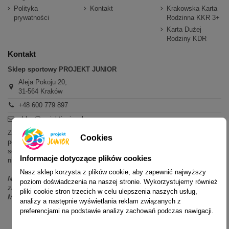
Polityka
Kontakt
Krakowska Karta
prywatności
Rodzinna KKR 3+
Karta Dużej
Rodziny KDR
Kontakt
Sklep sportowy PROJEKT JUNIOR
Aleja Pokoju 20,
31-564 Kraków
+48 600 779 897
sklep@projektjunior.pl
Zapraszamy do sklepu stacjonarnego:
Cookies
poniedziałek - piątek: 11.00-19.00
sobota: 10.00-14.00
Informacje dotyczące plików cookies
niedziela (każda): nieczynne
Nasz sklep korzysta z plików cookie, aby zapewnić najwyższy
Nie odpowiadamy na wiadomości SMS. W sprawach dotyczących
poziom doświadczenia na naszej stronie. Wykorzystujemy również
zamówień i oferty prosimy o kontakt mailowy, telefoniczny lub przez
pliki cookie stron trzecich w celu ulepszenia naszych usług,
Messenger.
analizy a następnie wyświetlania reklam związanych z
preferencjami na podstawie analizy zachowań podczas nawigacji.