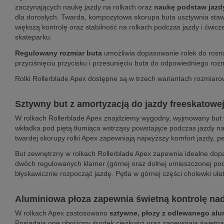
zaczynających naukę jazdy na rolkach oraz
naukę podstaw jazdy 
dla dorosłych. Twarda, kompozytowa skorupa buta usztywnia staw
większą kontrolę oraz stabilność na rolkach podczas jazdy i ćwicze
skateparku.
Regulowany rozmiar buta
umożliwia dopasowanie rolek do rosną
przyciśnięciu przycisku i przesunięciu buta do odpowiedniego rozm
Rolki Rollerblade Apex dostępne są w trzech wariantach rozmiaro
Sztywny but z amortyzacją do jazdy freeskatowe
W rolkach Rollerblade Apex znajdziemy wygodny, wyjmowany bu
wkładka pod piętą tłumiąca wstrząsy powstające podczas jazdy n
twardej skorupy rolki Apex zapewniają najwyższy komfort jazdy, pe
But zewnętrzny w rolkach Rollerblade Apex zapewnia idealne dopa
dwóch regulowanych klamer (górnej oraz dolnej umieszczonej pod
błyskawicznie rozpocząć jazdę. Pętla w górnej części cholewki u
Aluminiowa płoza zapewnia świetną kontrolę nad
W rolkach Apex zastosowano
sztywne, płozy z odlewanego al
Posiadają one obniżony środek ciężkości oraz zapewniają świetn