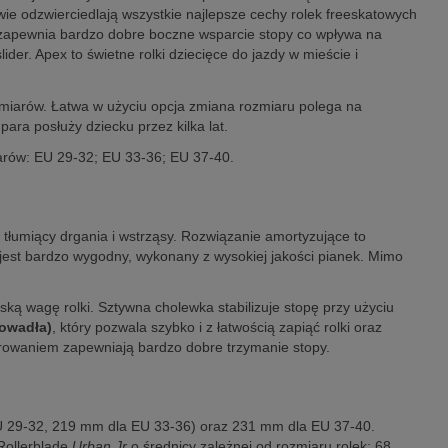
wie odzwierciedlają wszystkie najlepsze cechy rolek freeskatowych
t zapewnia bardzo dobre boczne wsparcie stopy co wpływa na
ider. Apex to świetne rolki dziecięce do jazdy w mieście i
miarów. Łatwa w użyciu opcja zmiana rozmiaru polega na
ara posłuży dziecku przez kilka lat.
iarów: EU 29-32; EU 33-36; EU 37-40.
tłumiący drgania i wstrząsy. Rozwiązanie amortyzujące to
jest bardzo wygodny, wykonany z wysokiej jakości pianek. Mimo
ą wagę rolki. Sztywna cholewka stabilizuje stopę przy użyciu
rowadła)
, który pozwala szybko i z łatwością zapiąć rolki oraz
nurowaniem zapewniają bardzo dobre trzymanie stopy.
EU 29-32, 219 mm dla EU 33-36) oraz 231 mm dla EU 37-40.
Rollerblade
Urban Jr
o średnicy zależnej od rozmiaru rolek: 68