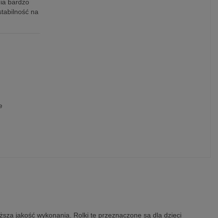
ia bardzo
tabilność na
e
ższa jakość wykonania. Rolki te przeznaczone są dla dzieci