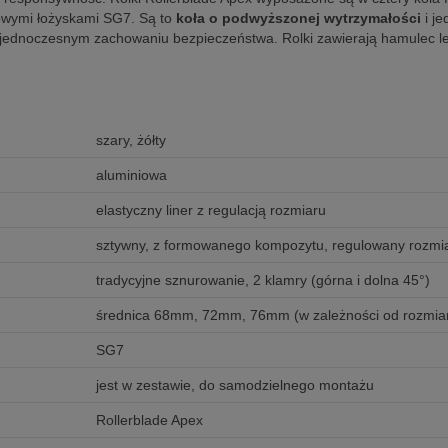
owymi łożyskami SG7. Są to
koła o podwyższonej wytrzymałości
i je
zy jednoczesnym zachowaniu bezpieczeństwa. Rolki zawierają hamulec
szary, żółty
aluminiowa
elastyczny liner z regulacją rozmiaru
sztywny, z formowanego kompozytu, regulowany rozmi
tradycyjne sznurowanie, 2 klamry (górna i dolna 45°)
średnica 68mm, 72mm, 76mm (w zależności od rozmiar
SG7
jest w zestawie, do samodzielnego montażu
Rollerblade Apex