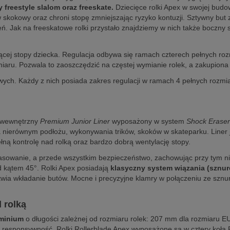
freestyle slalom oraz freeskate.
Dziecięce rolki Apex w swojej budo
 skokowy oraz chroni stopę zmniejszając ryzyko kontuzji. Sztywny bu
ń. Jak na freeskatowe rolki przystało znajdziemy w nich także boczny sl
cej stopy dziecka. Regulacja odbywa się ramach czterech pełnych roz
iaru. Pozwala to zaoszczędzić na częstej wymianie rolek, a zakupiona p
wych. Każdy z nich posiada zakres regulacji w ramach 4 pełnych rozm
j
t wewnętrzny
Premium Junior Liner
wyposażony w system
Shock Eraser
a nierównym podłożu, wykonywania trików, skoków w skateparku. Liner 
łną kontrolę nad rolką oraz bardzo dobrą wentylację stopy.
sowanie, a przede wszystkim bezpieczeństwo, zachowując przy tym nisk
 kątem 45°. Rolki Apex posiadają
klasyczny system wiązania (sznu
łatwia wkładanie butów. Mocne i precyzyjne klamry w połączeniu ze sz
 rolką
uminium
o długości zależnej od rozmiaru rolek: 207 mm dla rozmiaru 
ą responsywność. Rolki Rollerblade Apex wyposażone są w cztery koła 