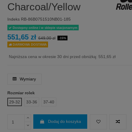
Charcoal/Yellow
Indeks
RB-86B0751510NB01-185
Dostępny online i w sklepie stacjonarnym
551,65 zł
649,00 zł
-15%
DARMOWA DOSTAWA
Najniższa cena w okresie 30 dni przed obniżką:
551,65 zł
Wymiary
Rozmiar rolek
29-32
33-36
37-40
Dodaj do koszyka