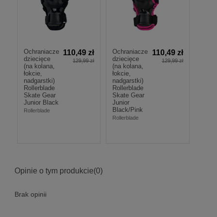
Ochraniacze
Ochraniacze
110,49 zł
110,49 zł
dziecięce
dziecięce
129,99 zł
129,99 zł
(na kolana,
(na kolana,
łokcie,
łokcie,
nadgarstki)
nadgarstki)
Rollerblade
Rollerblade
Skate Gear
Skate Gear
Junior Black
Junior
Black/Pink
Rollerblade
Rollerblade
Opinie o tym produkcie
(0)
Brak opinii