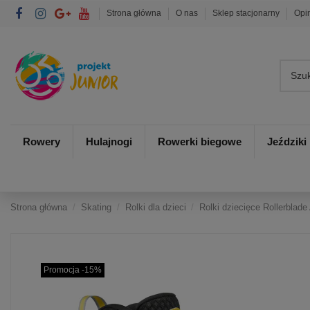
Strona główna
O nas
Sklep stacjonarny
Opi
Rowery
Hulajnogi
Rowerki biegowe
Jeździki
Strona główna
Skating
Rolki dla dzieci
Rolki dziecięce Rollerblad
Promocja -15%