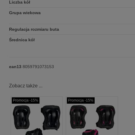
Liczba kół
Grupa wiekowa
Regulacja rozmiaru buta
Średnica kół
ean13
8059791073153
Zobacz także ...
Promocja -15%
Promocja -15%