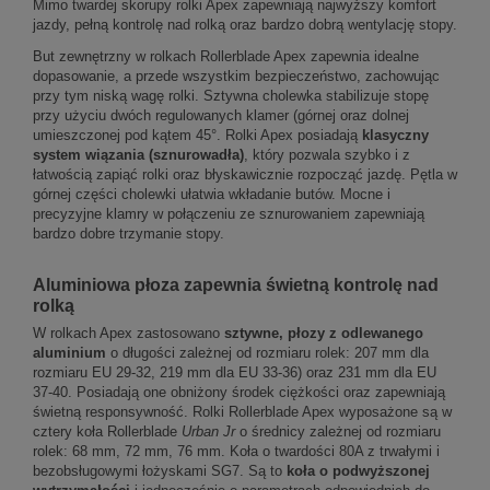
Mimo twardej skorupy rolki Apex zapewniają najwyższy komfort
jazdy, pełną kontrolę nad rolką oraz bardzo dobrą wentylację stopy.
But zewnętrzny w rolkach Rollerblade Apex zapewnia idealne
dopasowanie, a przede wszystkim bezpieczeństwo, zachowując
przy tym niską wagę rolki. Sztywna cholewka stabilizuje stopę
przy użyciu dwóch regulowanych klamer (górnej oraz dolnej
umieszczonej pod kątem 45°. Rolki Apex posiadają
klasyczny
system wiązania (sznurowadła)
, który pozwala szybko i z
łatwością zapiąć rolki oraz błyskawicznie rozpocząć jazdę. Pętla w
górnej części cholewki ułatwia wkładanie butów. Mocne i
precyzyjne klamry w połączeniu ze sznurowaniem zapewniają
bardzo dobre trzymanie stopy.
Aluminiowa płoza zapewnia świetną kontrolę nad
rolką
W rolkach Apex zastosowano
sztywne, płozy z odlewanego
aluminium
o długości zależnej od rozmiaru rolek: 207 mm dla
rozmiaru EU 29-32, 219 mm dla EU 33-36) oraz 231 mm dla EU
37-40. Posiadają one obniżony środek ciężkości oraz zapewniają
świetną responsywność. Rolki Rollerblade Apex wyposażone są w
cztery koła Rollerblade
Urban Jr
o średnicy zależnej od rozmiaru
rolek: 68 mm, 72 mm, 76 mm. Koła o twardości 80A z trwałymi i
bezobsługowymi łożyskami SG7. Są to
koła o podwyższonej