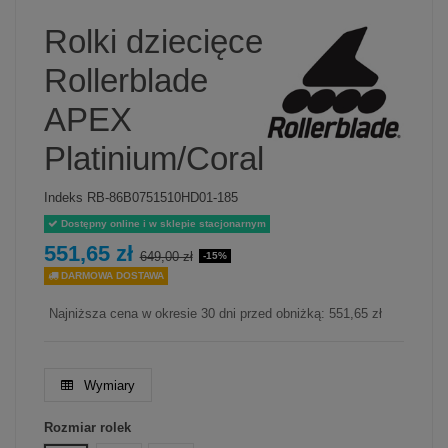
Rolki dziecięce
Rollerblade
APEX
Platinium/Coral
Indeks
RB-86B0751510HD01-185
Dostępny online i w sklepie stacjonarnym
551,65 zł
649,00 zł
-15%
DARMOWA DOSTAWA
Najniższa cena w okresie 30 dni przed obniżką:
551,65 zł
Wymiary
Rozmiar rolek