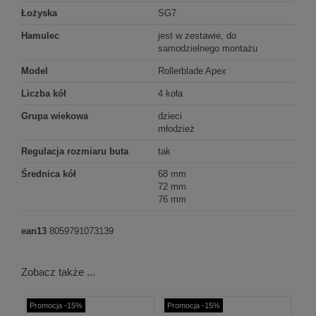
Łożyska
SG7
Hamulec
jest w zestawie, do
samodzielnego montażu
Model
Rollerblade Apex
Liczba kół
4 koła
Grupa wiekowa
dzieci
młodzież
Regulacja rozmiaru buta
tak
Średnica kół
68 mm
72 mm
76 mm
ean13
8059791073139
Zobacz także ...
Promocja -15%
Promocja -15%