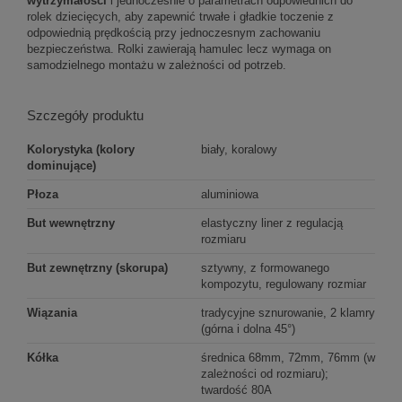
wytrzymałości
i jednocześnie o parametrach odpowiednich do
rolek dziecięcych, aby zapewnić trwałe i gładkie toczenie z
odpowiednią prędkością przy jednoczesnym zachowaniu
bezpieczeństwa. Rolki zawierają hamulec lecz wymaga on
samodzielnego montażu w zależności od potrzeb.
Szczegóły produktu
Kolorystyka (kolory
biały, koralowy
dominujące)
Płoza
aluminiowa
But wewnętrzny
elastyczny liner z regulacją
rozmiaru
But zewnętrzny (skorupa)
sztywny, z formowanego
kompozytu, regulowany rozmiar
Wiązania
tradycyjne sznurowanie, 2 klamry
(górna i dolna 45°)
Kółka
średnica 68mm, 72mm, 76mm (w
zależności od rozmiaru);
twardość 80A