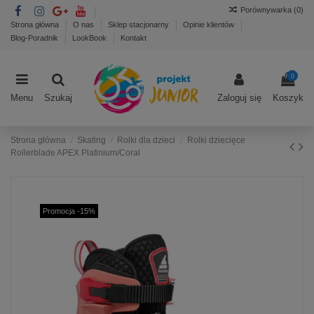
Porównywarka (
0
)
Strona główna
O nas
Sklep stacjonarny
Opinie klientów
Blog-Poradnik
LookBook
Kontakt
0
Menu
Szukaj
Zaloguj się
Koszyk
Strona główna
Skating
Rolki dla dzieci
Rolki dziecięce
Rollerblade APEX Platinium/Coral
Promocja -15%