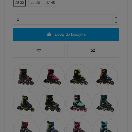
29-32
33-36
37-40
Dodaj do koszyka