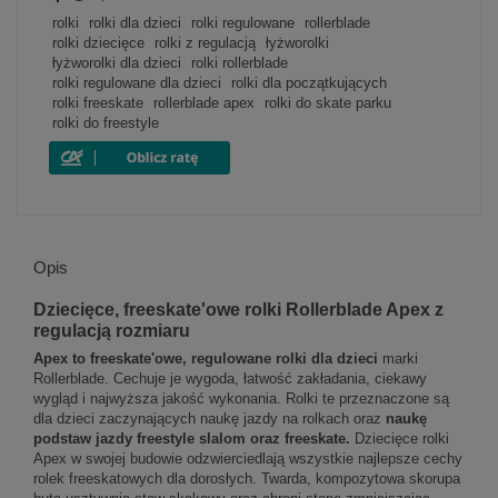
rolki
rolki dla dzieci
rolki regulowane
rollerblade
rolki dziecięce
rolki z regulacją
łyżworolki
łyżworolki dla dzieci
rolki rollerblade
rolki regulowane dla dzieci
rolki dla początkujących
rolki freeskate
rollerblade apex
rolki do skate parku
rolki do freestyle
Opis
Dziecięce, freeskate'owe rolki Rollerblade Apex z
regulacją rozmiaru
Apex to freeskate'owe, regulowane rolki dla dzieci
marki
Rollerblade. Cechuje je wygoda, łatwość zakładania, ciekawy
wygląd i najwyższa jakość wykonania. Rolki te przeznaczone są
dla dzieci zaczynających naukę jazdy na rolkach oraz
naukę
podstaw jazdy freestyle slalom oraz freeskate.
Dziecięce rolki
Apex w swojej budowie odzwierciedlają wszystkie najlepsze cechy
rolek freeskatowych dla dorosłych. Twarda, kompozytowa skorupa