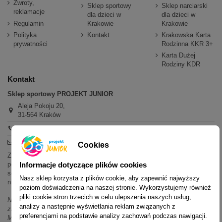
Zwroty,
Sklep sportowy
Sklep narciarski
reklamacje
dla dzieci w
dla dzieci w
Regulamin
Krakowie
Krakowie
Polityka
Kontakt
Krakowska Karta
prywatności
Rodzinna KKR 3+
Karta Dużej
Rodziny KDR
Kontakt
Sklep sportowy PROJEKT JUNIOR
Aleja Pokoju 20,
31-564 Kraków
+48 600 779 897
sklep@projektjunior.pl
Cookies
Zapraszamy do sklepu stacjonarnego:
poniedziałek - piątek: 11.00-19.00
Informacje dotyczące plików cookies
sobota: 10.00-14.00
Nasz sklep korzysta z plików cookie, aby zapewnić najwyższy
niedziela (każda): nieczynne
poziom doświadczenia na naszej stronie. Wykorzystujemy również
pliki cookie stron trzecich w celu ulepszenia naszych usług,
Nie odpowiadamy na wiadomości SMS. W sprawach dotyczących
analizy a następnie wyświetlania reklam związanych z
zamówień i oferty prosimy o kontakt mailowy, telefoniczny lub przez
preferencjami na podstawie analizy zachowań podczas nawigacji.
Messenger.