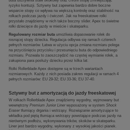
buta usztywnia staw skokowy oraz chroni stopę zmniejszając
ryzyko kontuzji. Sztywny but zapewnia bardzo dobre boczne
wsparcie stopy co wpływa na większą kontrolę oraz stabilność na
rolkach podczas jazdy i ćwiczeń. Jak na freeskatowe rolki
przystało znajdziemy w nich także boczny slider. Apex to świetne
rolki dziecięce do jazdy w mieście i skateparku.
Regulowany rozmiar buta
umożliwia dopasowanie rolek do
rosnącej stopy dziecka. Regulacja odbywa się ramach czterech
pełnych rozmiarów. Łatwa w użyciu opcja zmiana rozmiaru polega
na przyciśnięciu przycisku i przesunięciu buta do odpowiedniego
rozmiaru. Pozwala to zaoszczędzić na częstej wymianie rolek, a
zakupiona para posłuży dziecku przez kilka lat.
Rolki Rollerblade Apex dostępne są w trzech wariantach
rozmiarowych. Każdy z nich posiada zakres regulacji w ramach 4
pełnych rozmiarów: EU 29-32; EU 33-36; EU 37-40.
Sztywny but z amortyzacją do jazdy freeskatowej
W rolkach Rollerblade Apex znajdziemy wygodny, wyjmowany but
wewnętrzny
Premium Junior Liner
wyposażony w system
Shock
Eraser
tłumiący drgania i wstrząsy. Rozwiązanie amortyzujące to
wkładka pod piętą tłumiąca wstrząsy powstające podczas jazdy na
nierównym podłożu, wykonywania trików, skoków w skateparku.
Liner jest bardzo wygodny, wykonany z wysokiej jakości pianek.