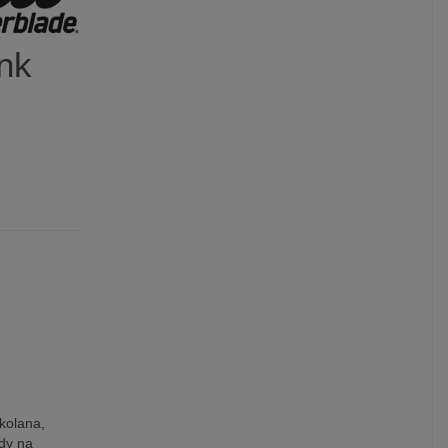
nk
kolana,
dy na