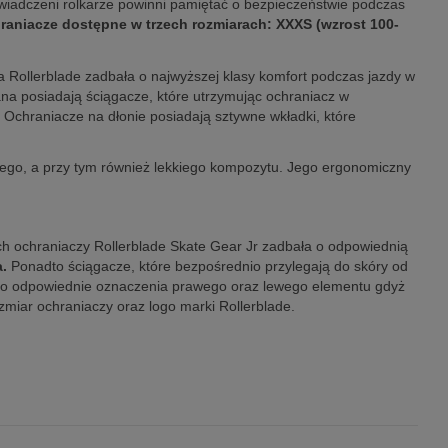
świadczeni rolkarze powinni pamiętać o bezpieczeństwie podczas
raniacze dostępne w trzech rozmiarach: XXXS (wzrost 100-
 Rollerblade zadbała o najwyższej klasy komfort podczas jazdy w
ana posiadają ściągacze, które utrzymując ochraniacz w
 Ochraniacze na dłonie posiadają sztywne wkładki, które
ego, a przy tym również lekkiego kompozytu. Jego ergonomiczny
kich ochraniaczy Rollerblade Skate Gear Jr zadbała o odpowiednią
.
Ponadto ściągacze, które bezpośrednio przylegają do skóry od
że o odpowiednie oznaczenia prawego oraz lewego elementu gdyż
miar ochraniaczy oraz logo marki Rollerblade.