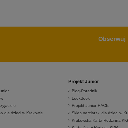
Obserwuj 
Projekt Junior
unior
Blog-Poradnik
ów
LookBook
rzyjaciele
Projekt Junior RACE
y dla dzieci w Krakowie
Sklep narciarski dla dzieci w K
Krakowska Karta Rodzinna KK
Karta Dużej Rodziny KDR