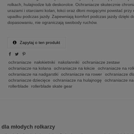
rolkach, hulajnodze lub deskorolce. Ochraniacze skutecznie chron
urazami i otarciami kolan, łokci oraz dłoni mogącymi powstać prz
upadku podczas jazdy. Zapewniają komfort podczas jazdy dzięki 
dopasowaniu, nie ograniczają swobody ruchów.
Zapytaj o ten produkt
ochraniacze
nałokietniki
nakolanniki
ochraniacze zestaw
ochraniacze na kolana
ochraniacze na łokcie
ochraniacze na rolk
ochraniacze na nadgarstki
ochraniacze na rower
ochraniacze dla
ochraniacze dziecięce
ochraniacze na hulajnogę
ochraniacze na
rollerblade
rollerblade skate gear
dla młodych rolkarzy