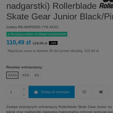
nadgarstki) Rollerblade
Skate Gear Junior Black/Pi
Indeks
RB-069P0300-7Y9-XXXS
Dostępny online i w sklepie stacjonarnym
110,49 zł
129,99 zł
-15%
Najniższa cena w okresie 30 dni przed obniżką:
110,49 zł
Rozmiar ochraniaczy
XXXS
XXS
XS
Dodaj do koszyka
Zestaw dziecięcych ochraniaczy Rollerblade Skate Gear Junior na 
łokcie oraz nadgarstki zapewnia maksymalną ochronę podczas jaz