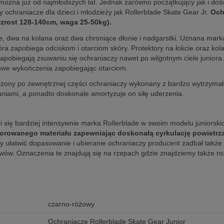
 można już od najmłodszych lat. Jednak zarówno początkujący jak i do
 ochraniacze dla dzieci i młodzieży jak Rollerblade Skate Gear Jr.
Och
wzrost 128-140cm, waga 25-50kg).
, dwa na kolana oraz dwa chroniące dłonie i nadgarstki. Uznana marka
a zapobiega odciskom i otarciom skóry. Protektory na łokcie oraz kol
apobiegają zsuwaniu się ochraniaczy nawet po wilgotnym ciele juniora.
kowe wykończenia zapobiegając otarciom.
zony po zewnętrznej części ochraniaczy wykonany z bardzo wytrzymał
paniami, a ponadto doskonale amortyzuje on siłę uderzenia.
poci się bardziej intensywnie marka Rollerblade w swoim modelu juniors
forowanego materiału zapewniając doskonałą cyrkulację powietrza
by ułatwić dopasowanie i ubieranie ochraniaczy producent zadbał tak
wów. Oznaczenia te znajdują się na rzepach gdzie znajdziemy także roz
czarno-różowy
Ochraniacze Rollerblade Skate Gear Junior