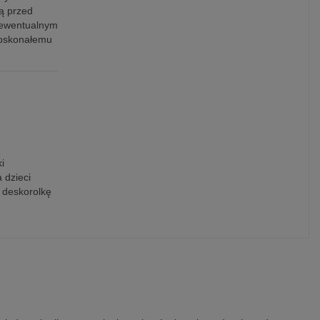
ią przed
y ewentualnym
doskonałemu
i
 dzieci
 deskorolkę