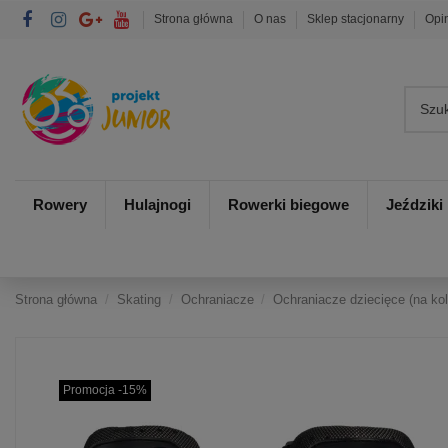
Strona główna
O nas
Sklep stacjonarny
Opi
Rowery
Hulajnogi
Rowerki biegowe
Jeździki
Strona główna
Skating
Ochraniacze
Ochraniacze dziecięce (na kol
Promocja -15%