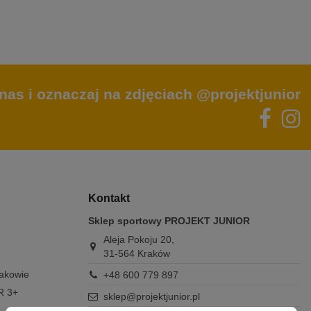
nas i oznaczaj na zdjęciach @projektjunior
Kontakt
Sklep sportowy PROJEKT JUNIOR
Aleja Pokoju 20,
31-564 Kraków
rakowie
+48 600 779 897
R 3+
sklep@projektjunior.pl