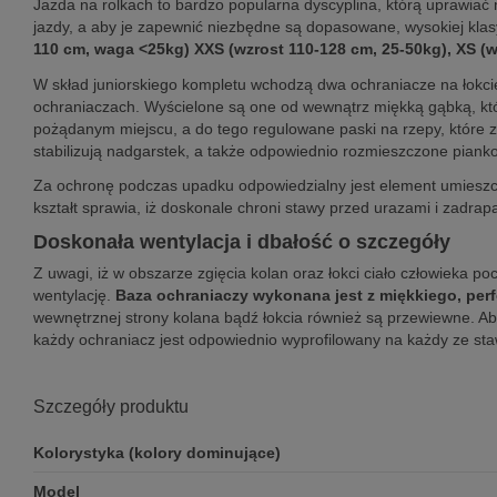
Jazda na rolkach to bardzo popularna dyscyplina, którą uprawiać
jazdy, a aby je zapewnić niezbędne są dopasowane, wysokiej klasy
110 cm, waga <25kg) XXS (wzrost 110-128 cm, 25-50kg), XS (
W skład juniorskiego kompletu wchodzą dwa ochraniacze na łokcie
ochraniaczach. Wyścielone są one od wewnątrz miękką gąbką, któr
pożądanym miejscu, a do tego regulowane paski na rzepy, które z
stabilizują nadgarstek, a także odpowiednio rozmieszczone pian
Za ochronę podczas upadku odpowiedzialny jest element umieszc
kształt sprawia, iż doskonale chroni stawy przed urazami i zadra
Doskonała wentylacja i dbałość o szczegóły
Z uwagi, iż w obszarze zgięcia kolan oraz łokci ciało człowieka 
wentylację.
Baza ochraniaczy wykonana jest z miękkiego, per
wewnętrznej strony kolana bądź łokcia również są przewiewne. A
każdy ochraniacz jest odpowiednio wyprofilowany na każdy ze sta
Szczegóły produktu
Kolorystyka (kolory dominujące)
Model