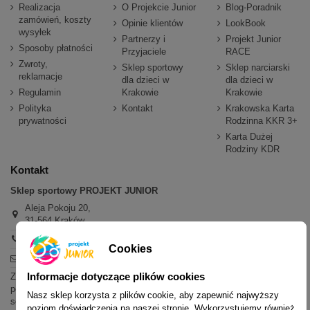
Realizacja
O Projekcie Junior
Blog-Poradnik
zamówień, koszty
Opinie klientów
LookBook
wysyłek
Partnerzy i
Projekt Junior
Sposoby płatności
Przyjaciele
RACE
Zwroty,
Sklep sportowy
Sklep narciarski
reklamacje
dla dzieci w
dla dzieci w
Regulamin
Krakowie
Krakowie
Polityka
Kontakt
Krakowska Karta
prywatności
Rodzinna KKR 3+
Karta Dużej
Rodziny KDR
Kontakt
Sklep sportowy PROJEKT JUNIOR
Aleja Pokoju 20,
31-564 Kraków
+48 600 779 897
Cookies
sklep@projektjunior.pl
Informacje dotyczące plików cookies
Zapraszamy do sklepu stacjonarnego:
poniedziałek - piątek: 11.00-19.00
Nasz sklep korzysta z plików cookie, aby zapewnić najwyższy
sobota: 10.00-14.00
poziom doświadczenia na naszej stronie. Wykorzystujemy również