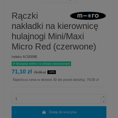
Rączki
nakładki na kierownicę
hulajnogi Mini/Maxi
Micro Red (czerwone)
Indeks
AC6009B
Dostępny online i w sklepie stacjonarnym
71,10 zł
79,00 zł
-10%
Najniższa cena w okresie 30 dni przed obniżką:
79,00 zł
Dodaj do koszyka