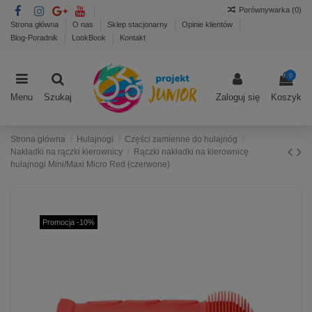
Porównywarka (
0
)
Strona główna
O nas
Sklep stacjonarny
Opinie klientów
Blog-Poradnik
LookBook
Kontakt
0
Menu
Szukaj
Zaloguj się
Koszyk
Strona główna
Hulajnogi
Części zamienne do hulajnóg
Nakładki na rączki kierownicy
Rączki nakładki na kierownicę
hulajnogi Mini/Maxi Micro Red (czerwone)
Promocja -10%