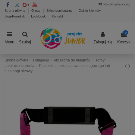
Porównywarka (
0
)
Strona główna
O nas
Sklep stacjonarny
Opinie klientów
Blog-Poradnik
LookBook
Kontakt
0
Menu
Szukaj
Zaloguj się
Koszyk
Strona główna
Hulajnogi
Akcesoria do hulajnóg
Torby i
paski do noszenia
Pasek do noszenia rowerka biegowego lub
hulajnogi różowy