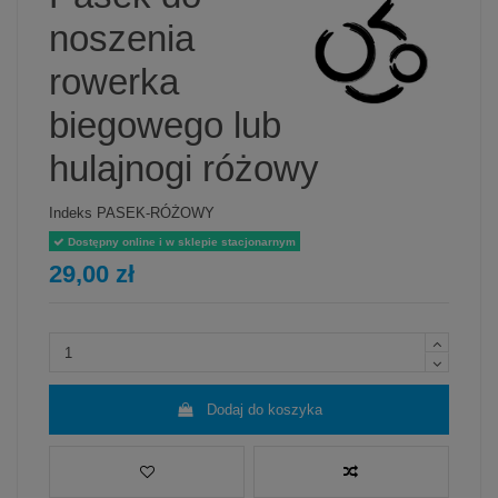
noszenia
rowerka
biegowego lub
hulajnogi różowy
Indeks
PASEK-RÓŻOWY
Dostępny online i w sklepie stacjonarnym
29,00 zł
Dodaj do koszyka