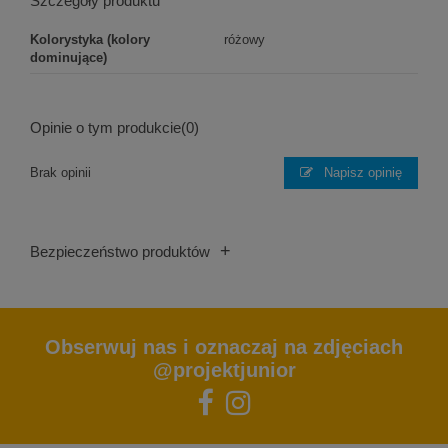
Szczegóły produktu
Kolorystyka (kolory
różowy
dominujące)
Opinie o tym produkcie
(0)
Brak opinii
Napisz opinię
+
Bezpieczeństwo produktów
Obserwuj nas i oznaczaj na zdjęciach
@projektjunior