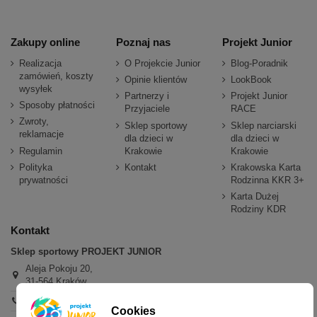
Zakupy online
Poznaj nas
Projekt Junior
Realizacja
O Projekcie Junior
Blog-Poradnik
zamówień, koszty
Opinie klientów
LookBook
wysyłek
Partnerzy i
Projekt Junior
Sposoby płatności
Przyjaciele
RACE
Zwroty,
Sklep sportowy
Sklep narciarski
reklamacje
dla dzieci w
dla dzieci w
Regulamin
Krakowie
Krakowie
Polityka
Kontakt
Krakowska Karta
prywatności
Rodzinna KKR 3+
Karta Dużej
Rodziny KDR
Kontakt
Sklep sportowy PROJEKT JUNIOR
Aleja Pokoju 20,
31-564 Kraków
+48 600 779 897
Cookies