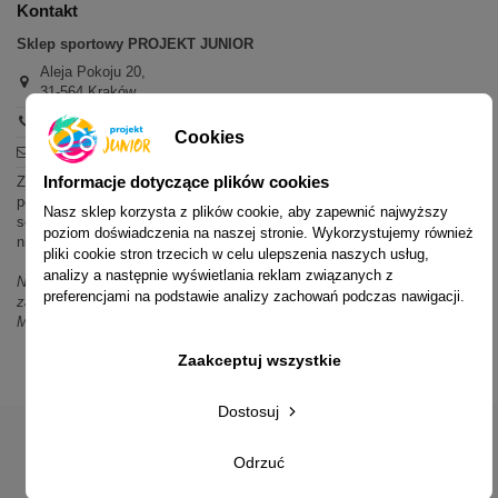
Kontakt
Sklep sportowy PROJEKT JUNIOR
Aleja Pokoju 20,
31-564 Kraków
+48 600 779 897
Cookies
sklep@projektjunior.pl
Informacje dotyczące plików cookies
Zapraszamy do sklepu stacjonarnego:
poniedziałek - piątek: 11.00-19.00
Nasz sklep korzysta z plików cookie, aby zapewnić najwyższy
sobota: 10.00-14.00
poziom doświadczenia na naszej stronie. Wykorzystujemy również
niedziela (każda): nieczynne
pliki cookie stron trzecich w celu ulepszenia naszych usług,
analizy a następnie wyświetlania reklam związanych z
Nie odpowiadamy na wiadomości SMS. W sprawach dotyczących
preferencjami na podstawie analizy zachowań podczas nawigacji.
zamówień i oferty prosimy o kontakt mailowy, telefoniczny lub przez
Messenger.
Zaakceptuj wszystkie
Dostosuj
Odrzuć
© 2014-2023 Projekt Junior Aleja Pokoju 20, 31-564 Kraków