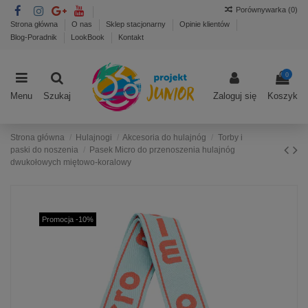
Porównywarka (
0
)
Strona główna
O nas
Sklep stacjonarny
Opinie klientów
Blog-Poradnik
LookBook
Kontakt
0
Menu
Szukaj
Zaloguj się
Koszyk
Strona główna
Hulajnogi
Akcesoria do hulajnóg
Torby i
paski do noszenia
Pasek Micro do przenoszenia hulajnóg
dwukołowych miętowo-koralowy
Promocja -10%