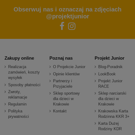
Obserwuj nas i oznaczaj na zdjęciach
@projektjunior
Zakupy online
Poznaj nas
Projekt Junior
Realizacja
O Projekcie Junior
Blog-Poradnik
zamówień, koszty
Opinie klientów
LookBook
wysyłek
Partnerzy i
Projekt Junior
Sposoby płatności
Przyjaciele
RACE
Zwroty,
Sklep sportowy
Sklep narciarski
reklamacje
dla dzieci w
dla dzieci w
Regulamin
Krakowie
Krakowie
Polityka
Kontakt
Krakowska Karta
prywatności
Rodzinna KKR 3+
Karta Dużej
Rodziny KDR