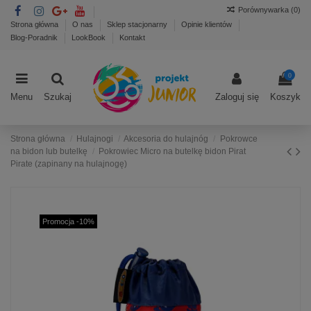
Porównywarka (
0
)
Strona główna
O nas
Sklep stacjonarny
Opinie klientów
Blog-Poradnik
LookBook
Kontakt
0
Menu
Szukaj
Zaloguj się
Koszyk
Strona główna
Hulajnogi
Akcesoria do hulajnóg
Pokrowce
na bidon lub butelkę
Pokrowiec Micro na butelkę bidon Pirat
Pirate (zapinany na hulajnogę)
Promocja -10%