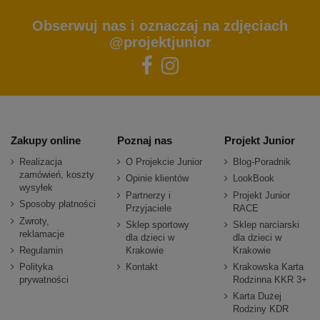
Obserwuj nas i oznaczaj na zdjęciach
@projektjunior
Zakupy online
Poznaj nas
Projekt Junior
Realizacja
O Projekcie Junior
Blog-Poradnik
zamówień, koszty
Opinie klientów
LookBook
wysyłek
Partnerzy i
Projekt Junior
Sposoby płatności
Przyjaciele
RACE
Zwroty,
Sklep sportowy
Sklep narciarski
reklamacje
dla dzieci w
dla dzieci w
Regulamin
Krakowie
Krakowie
Polityka
Kontakt
Krakowska Karta
prywatności
Rodzinna KKR 3+
Karta Dużej
Rodziny KDR