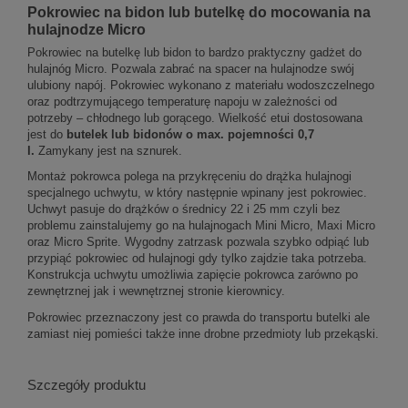
Pokrowiec na bidon lub butelkę do mocowania na
hulajnodze Micro
Pokrowiec na butelkę lub bidon to bardzo praktyczny gadżet do
hulajnóg Micro. Pozwala zabrać na spacer na hulajnodze swój
ulubiony napój. Pokrowiec wykonano z materiału wodoszczelnego
oraz podtrzymującego temperaturę napoju w zależności od
potrzeby – chłodnego lub gorącego. Wielkość etui dostosowana
jest do
butelek lub bidonów o max. pojemności 0,7
l.
Zamykany jest na sznurek.
Montaż pokrowca polega na przykręceniu do drążka hulajnogi
specjalnego uchwytu, w który następnie wpinany jest pokrowiec.
Uchwyt pasuje do drążków o średnicy 22 i 25 mm czyli bez
problemu zainstalujemy go na hulajnogach Mini Micro, Maxi Micro
oraz Micro Sprite. Wygodny zatrzask pozwala szybko odpiąć lub
przypiąć pokrowiec od hulajnogi gdy tylko zajdzie taka potrzeba.
Konstrukcja uchwytu umożliwia zapięcie pokrowca zarówno po
zewnętrznej jak i wewnętrznej stronie kierownicy.
Pokrowiec przeznaczony jest co prawda do transportu butelki ale
zamiast niej pomieści także inne drobne przedmioty lub przekąski.
Szczegóły produktu