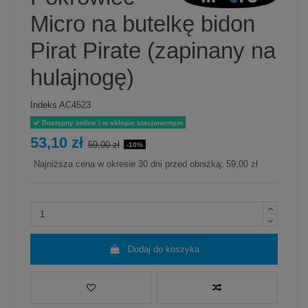
Micro na butelkę bidon
Pirat Pirate (zapinany na
hulajnogę)
Indeks
AC4523
Dostępny online i w sklepie stacjonarnym
53,10 zł
59,00 zł
-10%
Najniższa cena w okresie 30 dni przed obniżką:
59,00 zł
Dodaj do koszyka