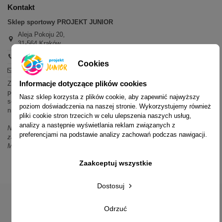
Kontakt
Sklep sportowy PROJEKT JUNIOR
Aleja Pokoju 20,
31-564 Kraków
+48 600 779 897
Cookies
sklep@projektjunior.pl
Informacje dotyczące plików cookies
Zapraszamy do sklepu stacjonarnego:
poniedziałek - piątek: 11.00-19.00
Nasz sklep korzysta z plików cookie, aby zapewnić najwyższy
sobota: 10.00-14.00
poziom doświadczenia na naszej stronie. Wykorzystujemy również
niedziela (każda): nieczynne
pliki cookie stron trzecich w celu ulepszenia naszych usług,
analizy a następnie wyświetlania reklam związanych z
Nie odpowiadamy na wiadomości SMS. W sprawach dotyczących
preferencjami na podstawie analizy zachowań podczas nawigacji.
zamówień i oferty prosimy o kontakt mailowy, telefoniczny lub przez
Messenger.
Zaakceptuj wszystkie
Dostosuj
Odrzuć
© 2014-2023 Projekt Junior Aleja Pokoju 20, 31-564 Kraków