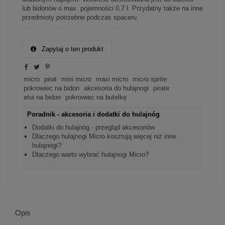
lub bidonów o max. pojemności 0,7 l. Przydatny także na inne
przedmioty potrzebne podczas spaceru.
Zapytaj o ten produkt
micro
pirat
mini micro
maxi micro
micro sprite
pokrowiec na bidon
akcesoria do hulajnogi
pirate
etui na bidon
pokrowiec na butelkę
Poradnik - akcesoria i dodatki do hulajnóg
Dodatki do hulajnóg - przegląd akcesoriów
Dlaczego hulajnogi Micro kosztują więcej niż inne
hulajnogi?
Dlaczego warto wybrać hulajnogi Micro?
Opis