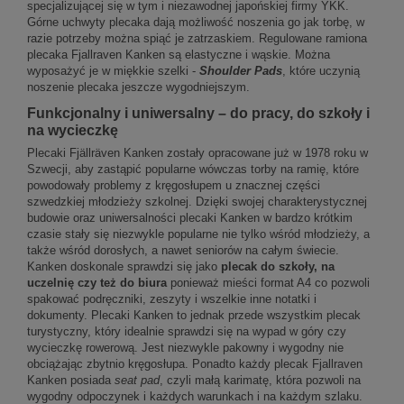
specjalizującej się w tym i niezawodnej japońskiej firmy YKK.
Górne uchwyty plecaka dają możliwość noszenia go jak torbę, w
razie potrzeby można spiąć je zatrzaskiem. Regulowane ramiona
plecaka Fjallraven Kanken są elastyczne i wąskie. Można
wyposażyć je w miękkie szelki -
Shoulder Pads
, które uczynią
noszenie plecaka jeszcze wygodniejszym.
Funkcjonalny i uniwersalny – do pracy, do szkoły i
na wycieczkę
Plecaki Fjällräven Kanken zostały opracowane już w 1978 roku w
Szwecji, aby zastąpić popularne wówczas torby na ramię, które
powodowały problemy z kręgosłupem u znacznej części
szwedzkiej młodzieży szkolnej. Dzięki swojej charakterystycznej
budowie oraz uniwersalności plecaki Kanken w bardzo krótkim
czasie stały się niezwykle popularne nie tylko wśród młodzieży, a
także wśród dorosłych, a nawet seniorów na całym świecie.
Kanken doskonale sprawdzi się jako
plecak do szkoły, na
uczelnię czy też do biura
ponieważ mieści format A4 co pozwoli
spakować podręczniki, zeszyty i wszelkie inne notatki i
dokumenty. Plecaki Kanken to jednak przede wszystkim plecak
turystyczny, który idealnie sprawdzi się na wypad w góry czy
wycieczkę rowerową. Jest niezwykle pakowny i wygodny nie
obciążając zbytnio kręgosłupa. Ponadto każdy plecak Fjallraven
Kanken posiada
seat pad
, czyli małą karimatę, która pozwoli na
wygodny odpoczynek i każdych warunkach i na każdym szlaku.