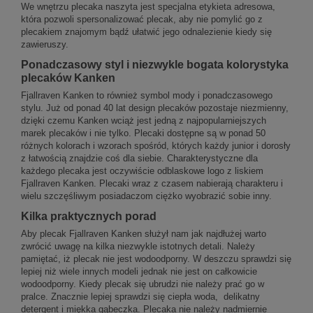
We wnętrzu plecaka naszyta jest specjalna etykieta adresowa,
która pozwoli spersonalizować plecak, aby nie pomylić go z
plecakiem znajomym bądź ułatwić jego odnalezienie kiedy się
zawieruszy.
Ponadczasowy styl i niezwykle bogata kolorystyka
plecaków Kanken
Fjallraven Kanken to również symbol mody i ponadczasowego
stylu. Już od ponad 40 lat design plecaków pozostaje niezmienny,
dzięki czemu Kanken wciąż jest jedną z najpopularniejszych
marek plecaków i nie tylko. Plecaki dostępne są w ponad 50
różnych kolorach i wzorach spośród, których każdy junior i dorosły
z łatwością znajdzie coś dla siebie. Charakterystyczne dla
każdego plecaka jest oczywiście odblaskowe logo z liskiem
Fjallraven Kanken. Plecaki wraz z czasem nabierają charakteru i
wielu szczęśliwym posiadaczom ciężko wyobrazić sobie inny.
Kilka praktycznych porad
Aby plecak Fjallraven Kanken służył nam jak najdłużej warto
zwrócić uwagę na kilka niezwykle istotnych detali. Należy
pamiętać, iż plecak nie jest wodoodporny. W deszczu sprawdzi się
lepiej niż wiele innych modeli jednak nie jest on całkowicie
wodoodporny. Kiedy plecak się ubrudzi nie należy prać go w
pralce. Znacznie lepiej sprawdzi się ciepła woda, delikatny
detergent i miękka gąbeczka. Plecaka nie należy nadmiernie