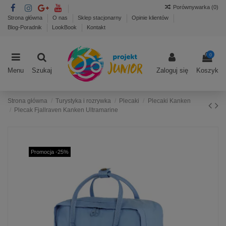
Porównywarka (
0
)
Strona główna
O nas
Sklep stacjonarny
Opinie klientów
Blog-Poradnik
LookBook
Kontakt
0
Menu
Szukaj
Zaloguj się
Koszyk
Strona główna
Turystyka i rozrywka
Plecaki
Plecaki Kanken
Plecak Fjallraven Kanken Ultramarine
Promocja -25%