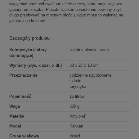
wypychać oraz próbować zmieścić rzeczy, które mają większy
gabaryt od plecaka. Plecaki Kanken ponadto nie powinny zbyt
długo przebywać na mocnym słońcu, gdyż może to wpłynąć na
jakość jego kolorów.
Szczegóły produktu
Kolorystyka (kolory
błękitny plecak i szelki
dominujące)
Wymiary (wys. x szer. x dł.)
38 x 27 x 13 cm
Przeznaczenie
codzienne użytkowanie
szkoła
turystyka
Pojemność
16 litrów
Waga
300 g
Materiał
Vinylon-F
Model
Kanken
Grupa wiekowa
dzieci