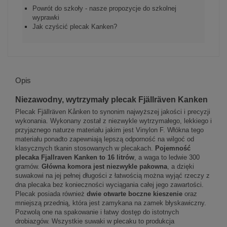
Powrót do szkoły - nasze propozycje do szkolnej
wyprawki
Jak czyścić plecak Kanken?
Opis
Niezawodny, wytrzymały plecak Fjällräven Kanken
Plecak Fjällräven Kånken to synonim najwyższej jakości i precyzji
wykonania. Wykonany został z niezwykle wytrzymałego, lekkiego i
przyjaznego naturze materiału jakim jest Vinylon F. Włókna tego
materiału ponadto zapewniają lepszą odporność na wilgoć od
klasycznych tkanin stosowanych w plecakach.
Pojemność
plecaka Fjallraven Kanken to 16 litrów
, a waga to ledwie 300
gramów.
Główna komora jest niezwykle pakowna
, a dzięki
suwakowi na jej pełnej długości z łatwością można wyjąć rzeczy z
dna plecaka bez konieczności wyciągania całej jego zawartości.
Plecak posiada również
dwie otwarte boczne kieszenie
oraz
mniejszą przednią, która jest zamykana na zamek błyskawiczny.
Pozwolą one na spakowanie i łatwy dostęp do istotnych
drobiazgów. Wszystkie suwaki w plecaku to produkcja