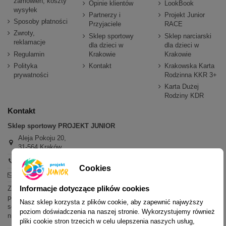
zamówień, koszty
Opinie klientów
LookBook
wysyłek
Partnerzy i
Projekt Junior
Sposoby płatności
Przyjaciele
RACE
Zwroty,
Sklep sportowy
Sklep narciarski
reklamacje
dla dzieci w
dla dzieci w
Regulamin
Krakowie
Krakowie
Polityka
Kontakt
Krakowska Karta
prywatności
Rodzinna KKR 3+
Karta Dużej
Rodziny KDR
Kontakt
Sklep sportowy PROJEKT JUNIOR
Aleja Pokoju 20,
31-564 Kraków
+48 600 779 897
Cookies
sklep@projektjunior.pl
Informacje dotyczące plików cookies
Zapraszamy do sklepu stacjonarnego:
poniedziałek - piątek: 11.00-19.00
Nasz sklep korzysta z plików cookie, aby zapewnić najwyższy
sobota: 10.00-14.00
poziom doświadczenia na naszej stronie. Wykorzystujemy również
niedziela (każda): nieczynne
pliki cookie stron trzecich w celu ulepszenia naszych usług,