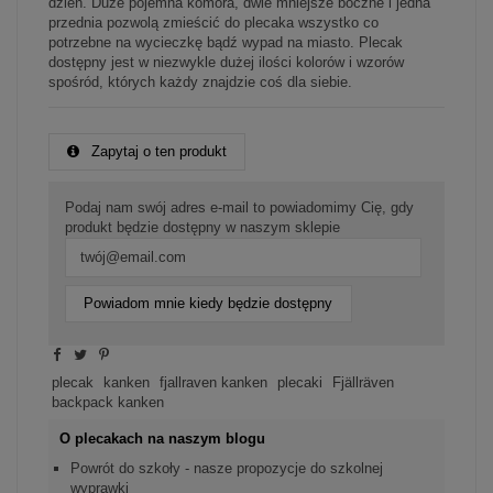
dzień. Duże pojemna komora, dwie mniejsze boczne i jedna
przednia pozwolą zmieścić do plecaka wszystko co
potrzebne na wycieczkę bądź wypad na miasto. Plecak
dostępny jest w niezwykle dużej ilości kolorów i wzorów
spośród, których każdy znajdzie coś dla siebie.
Zapytaj o ten produkt
Podaj nam swój adres e-mail to powiadomimy Cię, gdy
produkt będzie dostępny w naszym sklepie
Powiadom mnie kiedy będzie dostępny
plecak
kanken
fjallraven kanken
plecaki
Fjällräven
backpack kanken
O plecakach na naszym blogu
Powrót do szkoły - nasze propozycje do szkolnej
wyprawki