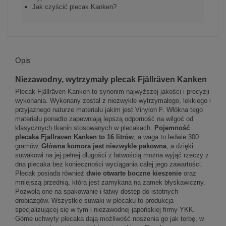
Jak czyścić plecak Kanken?
Opis
Niezawodny, wytrzymały plecak Fjällräven Kanken
Plecak Fjällräven Kanken to synonim najwyższej jakości i precyzji
wykonania. Wykonany został z niezwykle wytrzymałego, lekkiego i
przyjaznego naturze materiału jakim jest Vinylon F. Włókna tego
materiału ponadto zapewniają lepszą odporność na wilgoć od
klasycznych tkanin stosowanych w plecakach.
Pojemność
plecaka Fjallraven Kanken to 16 litrów
, a waga to ledwie 300
gramów.
Główna komora jest niezwykle pakowna
, a dzięki
suwakowi na jej pełnej długości z łatwością można wyjąć rzeczy z
dna plecaka bez konieczności wyciągania całej jego zawartości.
Plecak posiada również
dwie otwarte boczne kieszenie
oraz
mniejszą przednią, która jest zamykana na zamek błyskawiczny.
Pozwolą one na spakowanie i łatwy dostęp do istotnych
drobiazgów. Wszystkie suwaki w plecaku to produkcja
specjalizującej się w tym i niezawodnej japońskiej firmy YKK.
Górne uchwyty plecaka dają możliwość noszenia go jak torbę, w