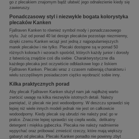
go z plecakiem znajomym bądź ułatwić jego odnalezienie kiedy się
zawieruszy.
Ponadczasowy styl i niezwykle bogata kolorystyka
plecaków Kanken
Fjallraven Kanken to również symbol mody i ponadczasowego
stylu. Już od ponad 40 lat design plecaków pozostaje niezmienny,
dzięki czemu Kanken wciąż jest jedną z najpopularniejszych
marek plecaków i nie tylko. Plecaki dostępne są w ponad 50
różnych kolorach i wzorach spośród, których każdy junior i dorosły
z łatwością znajdzie coś dla siebie. Charakterystyczne dla
każdego plecaka jest oczywiście odblaskowe logo z liskiem
Fjallraven Kanken. Plecaki wraz z czasem nabierają charakteru i
wielu szczęśliwym posiadaczom ciężko wyobrazić sobie inny.
Kilka praktycznych porad
Aby plecak Fjallraven Kanken służył nam jak najdłużej warto
zwrócić uwagę na kilka niezwykle istotnych detali. Należy
pamiętać, iż plecak nie jest wodoodporny. W deszczu sprawdzi się
lepiej niż wiele innych modeli jednak nie jest on całkowicie
wodoodporny. Kiedy plecak się ubrudzi nie należy prać go w
pralce. Znacznie lepiej sprawdzi się ciepła woda, delikatny
detergent i miękka gąbeczka. Plecaka nie należy nadmiernie
wypychać oraz próbować zmieścić rzeczy, które mają większy
gabaryt od plecaka. Plecaki Kanken ponadto nie powinny zbyt