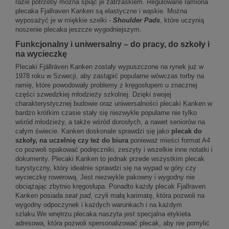
razie potrzeby można spiąć je zatrzaskiem. Regulowane ramiona
plecaka Fjallraven Kanken są elastyczne i wąskie. Można
wyposażyć je w miękkie szelki -
Shoulder Pads
, które uczynią
noszenie plecaka jeszcze wygodniejszym.
Funkcjonalny i uniwersalny – do pracy, do szkoły i
na wycieczkę
Plecaki Fjällräven Kanken zostały wypuszczone na rynek już w
1978 roku w Szwecji, aby zastąpić popularne wówczas torby na
ramię, które powodowały problemy z kręgosłupem u znacznej
części szwedzkiej młodzieży szkolnej. Dzięki swojej
charakterystycznej budowie oraz uniwersalności plecaki Kanken w
bardzo krótkim czasie stały się niezwykle popularne nie tylko
wśród młodzieży, a także wśród dorosłych, a nawet seniorów na
całym świecie. Kanken doskonale sprawdzi się jako
plecak do
szkoły, na uczelnię czy też do biura
ponieważ mieści format A4
co pozwoli spakować podręczniki, zeszyty i wszelkie inne notatki i
dokumenty. Plecaki Kanken to jednak przede wszystkim plecak
turystyczny, który idealnie sprawdzi się na wypad w góry czy
wycieczkę rowerową. Jest niezwykle pakowny i wygodny nie
obciążając zbytnio kręgosłupa. Ponadto każdy plecak Fjallraven
Kanken posiada
seat pad
, czyli małą karimatę, która pozwoli na
wygodny odpoczynek i każdych warunkach i na każdym
szlaku.We wnętrzu plecaka naszyta jest specjalna etykieta
adresowa, która pozwoli spersonalizować plecak, aby nie pomylić