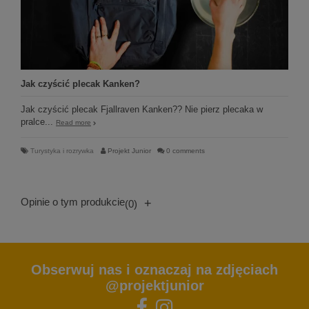
Jak czyścić plecak Kanken?
Jak czyścić plecak Fjallraven Kanken?? Nie pierz plecaka w
pralce...
Read more
Turystyka i rozrywka
Projekt Junior
0 comments
Opinie o tym produkcie
+
(0)
Obserwuj nas i oznaczaj na zdjęciach
@projektjunior