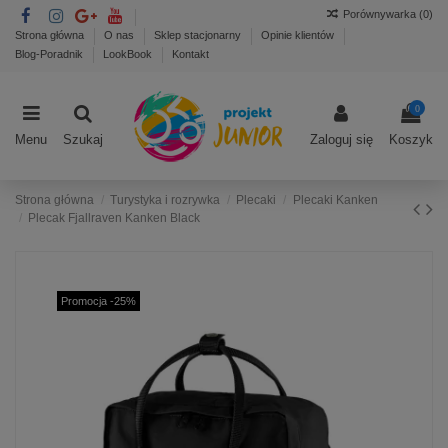
Porównywarka (
0
)
Strona główna
O nas
Sklep stacjonarny
Opinie klientów
Blog-Poradnik
LookBook
Kontakt
0
Menu
Szukaj
Zaloguj się
Koszyk
Strona główna
Turystyka i rozrywka
Plecaki
Plecaki Kanken
Plecak Fjallraven Kanken Black
Promocja -25%