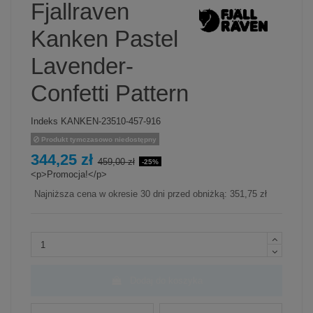
Fjallraven
Kanken Pastel
Lavender-
Confetti Pattern
Indeks
KANKEN-23510-457-916
Produkt tymczasowo niedostępny
344,25 zł
459,00 zł
-25%
<p>Promocja!</p>
Najniższa cena w okresie 30 dni przed obniżką:
351,75 zł
Dodaj do koszyka