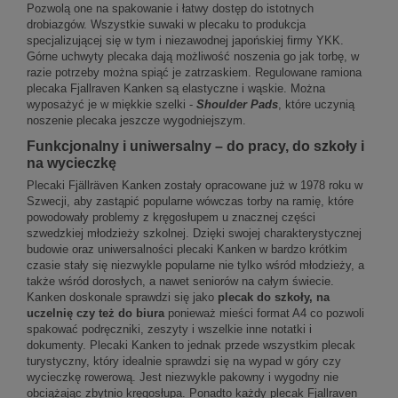
Pozwolą one na spakowanie i łatwy dostęp do istotnych
drobiazgów. Wszystkie suwaki w plecaku to produkcja
specjalizującej się w tym i niezawodnej japońskiej firmy YKK.
Górne uchwyty plecaka dają możliwość noszenia go jak torbę, w
razie potrzeby można spiąć je zatrzaskiem. Regulowane ramiona
plecaka Fjallraven Kanken są elastyczne i wąskie. Można
wyposażyć je w miękkie szelki -
Shoulder Pads
, które uczynią
noszenie plecaka jeszcze wygodniejszym.
Funkcjonalny i uniwersalny – do pracy, do szkoły i
na wycieczkę
Plecaki Fjällräven Kanken zostały opracowane już w 1978 roku w
Szwecji, aby zastąpić popularne wówczas torby na ramię, które
powodowały problemy z kręgosłupem u znacznej części
szwedzkiej młodzieży szkolnej. Dzięki swojej charakterystycznej
budowie oraz uniwersalności plecaki Kanken w bardzo krótkim
czasie stały się niezwykle popularne nie tylko wśród młodzieży, a
także wśród dorosłych, a nawet seniorów na całym świecie.
Kanken doskonale sprawdzi się jako
plecak do szkoły, na
uczelnię czy też do biura
ponieważ mieści format A4 co pozwoli
spakować podręczniki, zeszyty i wszelkie inne notatki i
dokumenty. Plecaki Kanken to jednak przede wszystkim plecak
turystyczny, który idealnie sprawdzi się na wypad w góry czy
wycieczkę rowerową. Jest niezwykle pakowny i wygodny nie
obciążając zbytnio kręgosłupa. Ponadto każdy plecak Fjallraven