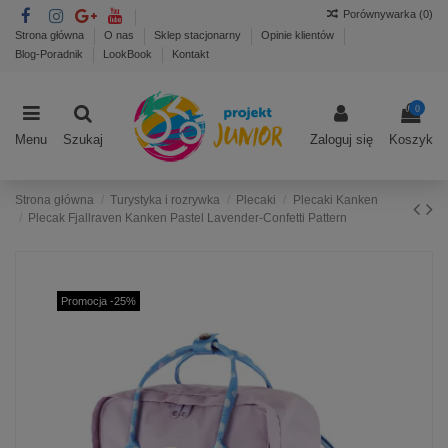
Porównywarka (
0
)
Strona główna
O nas
Sklep stacjonarny
Opinie klientów
Blog-Poradnik
LookBook
Kontakt
0
Menu
Szukaj
Zaloguj się
Koszyk
Strona główna
Turystyka i rozrywka
Plecaki
Plecaki Kanken
Plecak Fjallraven Kanken Pastel Lavender-Confetti Pattern
Promocja -25%