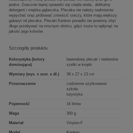
pralce. Znacznie lepiej sprawdzi się ciepła woda, delikatny
detergent i miękka gąbeczka. Plecaka nie należy nadmiernie
wypychać oraz próbować zmieścić rzeczy, które mają większy
gabaryt od plecaka. Plecaki Kanken ponadto nie powinny zbyt
długo przebywać na mocnym słońcu, gdyż może to wpłynąć na
jakość jego kolorów.
Szczegóły produktu
Kolorystyka (kolory
lawendowy plecak i niebieskie
dominujące)
szelki w kropki
Wymiary (wys. x szer. x dł.)
38 x 27 x 13 cm
Przeznaczenie
codzienne użytkowanie
szkoła
turystyka
Pojemność
16 litrów
Waga
300 g
Materiał
Vinylon-F
Model
Kanken