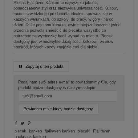
Plecak Fjällräven Kånken to najwyższa jakość,
ponadczasowy styl oraz niezwykła uniwersalność. Kultowy
model szwedzkiego producenta idealnie sprawdzi się w
każdych warunkach, do szkoły, do pracy, w góry i na co
dzień. Duże pojemna komora, dwie mniejsze boczne i jedna
przednia pozwolą zmieścić do plecaka wszystko co
potrzebne na wycieczkę bądź wypad na miasto. Plecak
dostępny jest w niezwykle dużej ilości kolorów i wzorów
spośród, których każdy znajdzie coś dla siebie.
Zapytaj o ten produkt
Podaj nam swój adres e-mail to powiadomimy Cię, gdy
produkt będzie dostępny w naszym sklepie
Powiadom mnie kiedy będzie dostępny
plecak
kanken
fjallraven kanken
plecaki
Fjällräven
backpack kanken