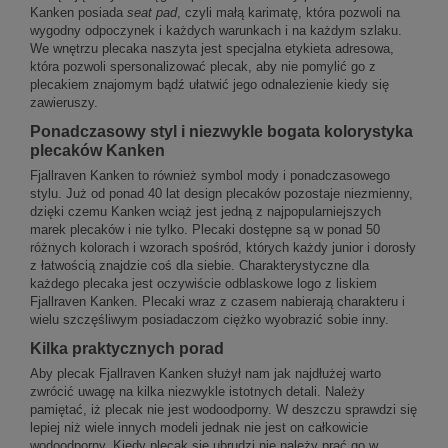
Kanken posiada
seat pad
, czyli małą karimatę, która pozwoli na
wygodny odpoczynek i każdych warunkach i na każdym szlaku.
We wnętrzu plecaka naszyta jest specjalna etykieta adresowa,
która pozwoli spersonalizować plecak, aby nie pomylić go z
plecakiem znajomym bądź ułatwić jego odnalezienie kiedy się
zawieruszy.
Ponadczasowy styl i niezwykle bogata kolorystyka
plecaków Kanken
Fjallraven Kanken to również symbol mody i ponadczasowego
stylu. Już od ponad 40 lat design plecaków pozostaje niezmienny,
dzięki czemu Kanken wciąż jest jedną z najpopularniejszych
marek plecaków i nie tylko. Plecaki dostępne są w ponad 50
różnych kolorach i wzorach spośród, których każdy junior i dorosły
z łatwością znajdzie coś dla siebie. Charakterystyczne dla
każdego plecaka jest oczywiście odblaskowe logo z liskiem
Fjallraven Kanken. Plecaki wraz z czasem nabierają charakteru i
wielu szczęśliwym posiadaczom ciężko wyobrazić sobie inny.
Kilka praktycznych porad
Aby plecak Fjallraven Kanken służył nam jak najdłużej warto
zwrócić uwagę na kilka niezwykle istotnych detali. Należy
pamiętać, iż plecak nie jest wodoodporny. W deszczu sprawdzi się
lepiej niż wiele innych modeli jednak nie jest on całkowicie
wodoodporny. Kiedy plecak się ubrudzi nie należy prać go w