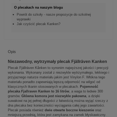
O plecakach na naszym blogu
Powrót do szkoły - nasze propozycje do szkolnej
wyprawki
Jak czyścić plecak Kanken?
Opis
Niezawodny, wytrzymały plecak Fjällräven Kanken
Plecak Fjällräven Kånken to synonim najwyższej jakości i precyzji
wykonania. Wykonany został z niezwykle wytrzymałego, lekkiego i
przyjaznego naturze materiału jakim jest Vinylon F. Włókna tego
materiału ponadto zapewniają lepszą odporność na wilgoć od
klasycznych tkanin stosowanych w plecakach.
Pojemność
plecaka Fjallraven Kanken to 16 litrów
, a waga to ledwie 300
gramów.
Główna komora jest niezwykle pakowna
, a dzięki
suwakowi na jej pełnej długości z łatwością można wyjąć rzeczy z
dna plecaka bez konieczności wyciągania całej jego zawartości.
Plecak posiada również
dwie otwarte boczne kieszenie
oraz
mniejszą przednią, która jest zamykana na zamek błyskawiczny.