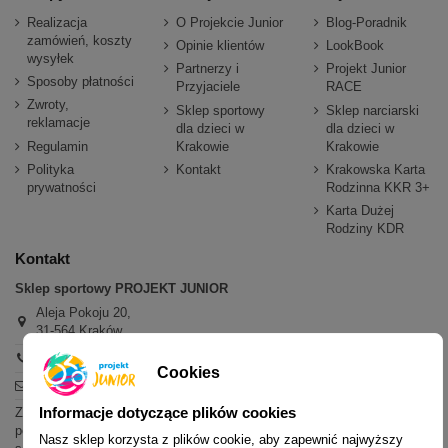
Realizacja
O Projekcie Junior
Blog-Poradnik
zamówień, koszty
Opinie klientów
LookBook
wysyłek
Partnerzy i
Projekt Junior
Sposoby płatności
Przyjaciele
RACE
Zwroty,
Sklep sportowy
Sklep narciarski
reklamacje
dla dzieci w
dla dzieci w
Regulamin
Krakowie
Krakowie
Polityka
Kontakt
Krakowska Karta
prywatności
Rodzinna KKR 3+
Karta Dużej
Rodziny KDR
Kontakt
Sklep sportowy PROJEKT JUNIOR
Aleja Pokoju 20,
31-564 Kraków
+48 600 779 897
Cookies
sklep@projektjunior.pl
Informacje dotyczące plików cookies
Zapraszamy do sklepu stacjonarnego:
poniedziałek - piątek: 11.00-19.00
Nasz sklep korzysta z plików cookie, aby zapewnić najwyższy