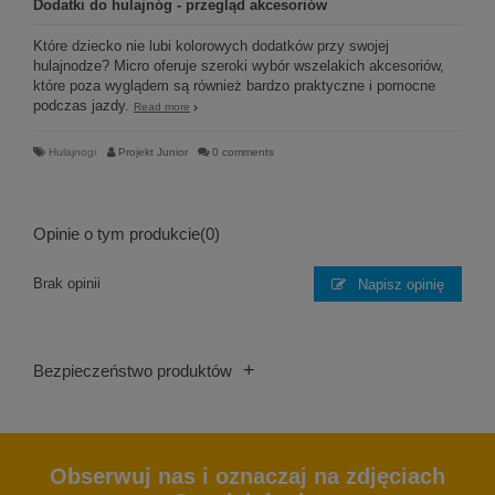
Dodatki do hulajnóg - przegląd akcesoriów
Które dziecko nie lubi kolorowych dodatków przy swojej
hulajnodze? Micro oferuje szeroki wybór wszelakich akcesoriów,
które poza wyglądem są również bardzo praktyczne i pomocne
podczas jazdy.
Read more
Hulajnogi
Projekt Junior
0 comments
Opinie o tym produkcie
(0)
Brak opinii
Napisz opinię
+
Bezpieczeństwo produktów
Obserwuj nas i oznaczaj na zdjęciach