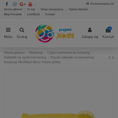
Porównywarka (
0
)
Strona główna
O nas
Sklep stacjonarny
Opinie klientów
Blog-Poradnik
LookBook
Kontakt
0
Menu
Szukaj
Zaloguj się
Koszyk
Strona główna
Hulajnogi
Części zamienne do hulajnóg
Nakładki na rączki kierownicy
Rączki nakładki na kierownicę
hulajnogi Mini/Maxi Micro Yellow (żółte)