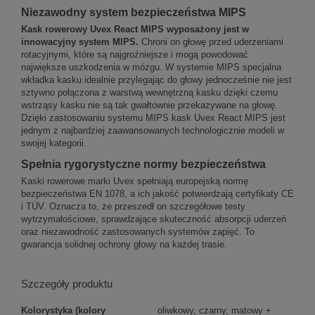
Niezawodny system bezpieczeństwa MIPS
Kask rowerowy Uvex React MIPS wyposażony jest w
innowacyjny system MIPS.
Chroni on głowę przed uderzeniami
rotacyjnymi, które są najgroźniejsze i mogą powodować
największe uszkodzenia w mózgu. W systemie MIPS specjalna
wkładka kasku idealnie przylegając do głowy jednocześnie nie jest
sztywno połączona z warstwą wewnętrzną kasku dzięki czemu
wstrząsy kasku nie są tak gwałtownie przekazywane na głowę.
Dzięki zastosowaniu systemu MIPS kask Uvex React MIPS jest
jednym z najbardziej zaawansowanych technologicznie modeli w
swojej kategorii.
Spełnia rygorystyczne normy bezpieczeństwa
Kaski rowerowe marki Uvex
spełniają europejską normę
bezpieczeństwa EN 1078, a ich jakość potwierdzają certyfikaty CE
i TÜV. Oznacza to, że przeszedł on szczegółowe testy
wytrzymałościowe, sprawdzające skuteczność absorpcji uderzeń
oraz niezawodność zastosowanych systemów zapięć. To
gwarancja solidnej ochrony głowy na każdej trasie.
Szczegóły produktu
Kolorystyka (kolory
oliwkowy, czarny, matowy +