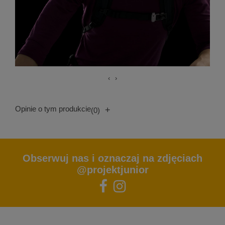
‹
›
Opinie o tym produkcie
+
(0)
Obserwuj nas i oznaczaj na zdjęciach
@projektjunior