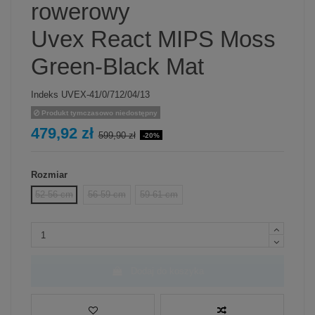
rowerowy
Uvex React MIPS Moss
Green-Black Mat
Indeks
UVEX-41/0/712/04/13
Produkt tymczasowo niedostępny
479,92 zł
599,90 zł
-20%
Rozmiar
52-56 cm
56-59 cm
59-61 cm
Dodaj do koszyka