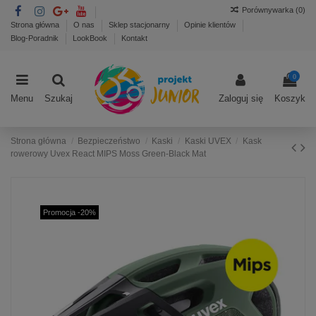
Porównywarka (
0
)
Strona główna
O nas
Sklep stacjonarny
Opinie klientów
Blog-Poradnik
LookBook
Kontakt
0
Menu
Szukaj
Zaloguj się
Koszyk
Strona główna
Bezpieczeństwo
Kaski
Kaski UVEX
Kask
rowerowy Uvex React MIPS Moss Green-Black Mat
Promocja -20%