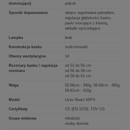
dominujące)
połysk
Sposób dopasowania
obręcz regulowana pokrętłem,
regulacja głębokości kasku,
paski mocujące z klamrą,
wkładki wyścielające
Lampka
brak
Konstrukcja kasku
multi-inmould
Otwory wentylacyjne
14
Rozmiary kasku / regulacja
od 52 do 56 cm
rozmiaru
od 56 do 59 cm
od 59 do 61 cm
Waga
52-56cm - 340g, 56-59cm - 365g,
59-61cm - 410g
Model
Uvex React MIPS
Certyfikaty
CE (EN 1078), TÜV GS
Grupa wiekowa
młodzież
osoby dorosłe