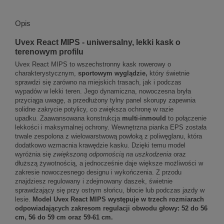
Opis
Uvex React MIPS - uniwersalny, lekki kask o
terenowym profilu
Uvex React MIPS to wszechstronny kask rowerowy o
charakterystycznym,
sportowym wyglądzie,
który świetnie
sprawdzi się zarówno na miejskich trasach, jak i podczas
wypadów w lekki teren. Jego dynamiczna, nowoczesna bryła
przyciąga uwagę, a przedłużony tylny panel skorupy zapewnia
solidne zakrycie potylicy, co zwiększa ochronę w razie
upadku. Zaawansowana konstrukcja
multi-inmould
to połączenie
lekkości i maksymalnej ochrony. Wewnętrzna pianka EPS została
trwale zespolona z wielowarstwową powłoką z poliwęglanu, która
dodatkowo wzmacnia krawędzie kasku. Dzięki temu model
wyróżnia się
zwiększoną odpornością na uszkodzenia
oraz
dłuższą żywotnością, a jednocześnie daje większe możliwości w
zakresie nowoczesnego designu i wykończenia. Z przodu
znajdziesz regulowany i zdejmowany daszek, świetnie
sprawdzający się przy ostrym słońcu, błocie lub podczas jazdy w
lesie.
Model Uvex React MIPS występuje w trzech rozmiarach
odpowiadających zakresom regulacji obwodu głowy: 52 do 56
cm, 56 do 59 cm oraz 59-61 cm.