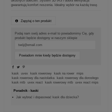
ukośnych uderzeń. System 3D IAS i dobra wentylacja
gwarantują komfort noszenia. Idealny wybór na każdą trasę.
Zapytaj o ten produkt
Podaj nam swój adres e-mail to powiadomimy Cię, gdy
produkt będzie dostępny w naszym sklepie
Powiadom mnie kiedy będzie dostępny
kask
uvex
kask rowerowy
kask na rower
mips
kask rowerowy dla nastolatka
kask rowerowy dla dorosłego
kask mtb
uvex react
kask rowerowy mtb
uvex react mips
Poradnik - kaski
Jak wybrać i dopasować kask dla dziecka?