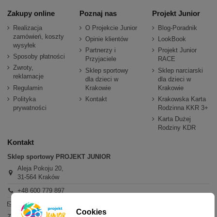
Zakupy online
Poznaj nas
Projekt Junior
Realizacja
O Projekcie Junior
Blog-Poradnik
zamówień, koszty
Opinie klientów
LookBook
wysyłek
Partnerzy i
Projekt Junior
Sposoby płatności
Przyjaciele
RACE
Zwroty,
Sklep sportowy
Sklep narciarski
reklamacje
dla dzieci w
dla dzieci w
Regulamin
Krakowie
Krakowie
Polityka
Kontakt
Krakowska Karta
prywatności
Rodzinna KKR 3+
Karta Dużej
Rodziny KDR
Kontakt
Sklep sportowy PROJEKT JUNIOR
Aleja Pokoju 20,
31-564 Kraków
+48 600 779 897
sklep@projektjunior.pl
Cookies
Zapraszamy do sklepu stacjonarnego: