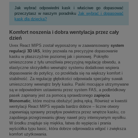
Jak wybrać odpowiedni kask i właściwe go dopasować
przeczytasz w naszym poradniku
Jak wybrać i dopasować
kask dla dziecka?
Komfort noszenia i dobra wentylacja przez cały
dzień
Uvex React MIPS został wyposażony w zaawansowany
system
regulacji 3D IAS
, który pozwala na precyzyjne dopasowanie
kasku w płaszczyźnie poziomej jak i pionowej. Pokrętło
umieszczone z tyłu umożliwia precyzyjną regulację obwodu, a
elastyczne skrzydełko wewnątrz systemu dodatkowo wspiera
dopasowanie do potylicy, co przekłada się na większy komfort i
stabilność. Za regulację głębokości odpowiada specjalny suwak
umieszczony wewnątrz bryły kasku. Paski mocujące utrzymywane
są w odpowiednim ustawieniu przez system FAS, a podbródkowy
pasek zapinany jest za pomocą sprawdzonego
zapięcia
Monomatic
, które można obsłużyć jedną ręką. Również w kwestii
wentylacji React MIPS wypada bardzo dobrze – liczne otwory
zapewniają sprawny przepływ powietrza przez wnętrze kasku, co
zapobiega przegrzewaniu głowy nawet przy intensywnym wysiłku.
W środku znajduje się miękka, łatwa do wypięcia i prania
wyściółka typu basic, która dobrze odprowadza wilgoć i zwiększa
komfort użytkowania.