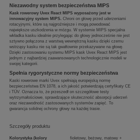
Niezawodny system bezpieczeństwa MIPS
Kask rowerowy Uvex React MIPS wyposażony jest w
innowacyjny system MIPS.
Chroni on głowę przed uderzeniami
rotacyjnymi, które są najgroźniejsze i mogą powodować
największe uszkodzenia w mózgu. W systemie MIPS specjalna
wkładka kasku idealnie przylegając do głowy jednocześnie nie jest
sztywno połączona z warstwą wewnętrzną kasku dzięki czemu
wstrząsy kasku nie są tak gwałtownie przekazywane na głowę.
Dzięki zastosowaniu systemu MIPS kask Uvex React MIPS jest
jednym z najbardziej zaawansowanych technologicznie modeli w
swojej kategorii.
Spełnia rygorystyczne normy bezpieczeństwa
Kaski rowerowe marki Uvex
spełniają europejską normę
bezpieczeństwa EN 1078, a ich jakość potwierdzają certyfikaty CE
i TÜV. Oznacza to, że przeszedł on szczegółowe testy
wytrzymałościowe, sprawdzające skuteczność absorpcji uderzeń
oraz niezawodność zastosowanych systemów zapięć. To
gwarancja solidnej ochrony głowy na każdej trasie.
Szczegóły produktu
Kolorystyka (kolory
fioletowy, beżowy, matowy +