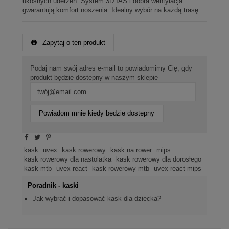
ukośnych uderzeń. System 3D IAS i dobra wentylacja
gwarantują komfort noszenia. Idealny wybór na każdą trasę.
Zapytaj o ten produkt
Podaj nam swój adres e-mail to powiadomimy Cię, gdy
produkt będzie dostępny w naszym sklepie
Powiadom mnie kiedy będzie dostępny
kask
uvex
kask rowerowy
kask na rower
mips
kask rowerowy dla nastolatka
kask rowerowy dla dorosłego
kask mtb
uvex react
kask rowerowy mtb
uvex react mips
Poradnik - kaski
Jak wybrać i dopasować kask dla dziecka?