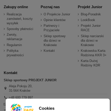
Zakupy online
Poznaj nas
Projekt Junior
Realizacja
O Projekcie Junior
Blog-Poradnik
zamówień, koszty
Opinie klientów
LookBook
wysyłek
Partnerzy i
Projekt Junior
Sposoby płatności
Przyjaciele
RACE
Zwroty,
Sklep sportowy
Sklep narciarski
reklamacje
dla dzieci w
dla dzieci w
Regulamin
Krakowie
Krakowie
Polityka
Kontakt
Krakowska Karta
prywatności
Rodzinna KKR 3+
Karta Dużej
Rodziny KDR
Kontakt
Sklep sportowy PROJEKT JUNIOR
Aleja Pokoju 20,
31-564 Kraków
+48 600 779 897
sklep@projektjunior.pl
Cookies
Zapraszamy do sklepu stacjonarnego: