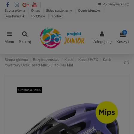
Porównywarka (
0
)
Strona główna
O nas
Sklep stacjonarny
Opinie klientów
Blog-Poradnik
LookBook
Kontakt
0
Menu
Szukaj
Zaloguj się
Koszyk
Strona główna
Bezpieczeństwo
Kaski
Kaski UVEX
Kask
rowerowy Uvex React MIPS Lilac-Oak Mat
Promocja -20%