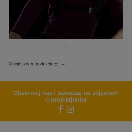
‹
›
Opinie o tym produkcie
+
(0)
Obserwuj nas i oznaczaj na zdjęciach
@projektjunior