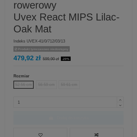
rowerowy
Uvex React MIPS Lilac-
Oak Mat
Indeks
UVEX-41/0/712/03/13
Produkt tymczasowo niedostępny
479,92 zł
599,90 zł
-20%
Rozmiar
52-56 cm
56-59 cm
59-61 cm
Dodaj do koszyka