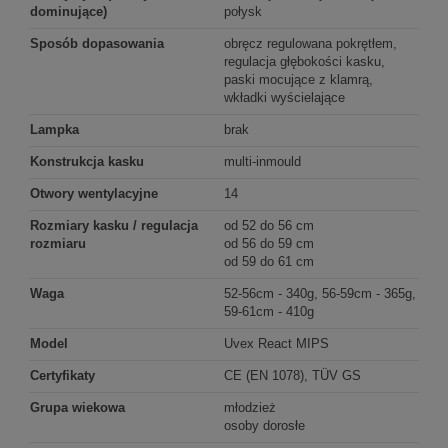
dominujące)
połysk
Sposób dopasowania
obręcz regulowana pokrętłem,
regulacja głębokości kasku,
paski mocujące z klamrą,
wkładki wyścielające
Lampka
brak
Konstrukcja kasku
multi-inmould
Otwory wentylacyjne
14
Rozmiary kasku / regulacja
od 52 do 56 cm
rozmiaru
od 56 do 59 cm
od 59 do 61 cm
Waga
52-56cm - 340g, 56-59cm - 365g,
59-61cm - 410g
Model
Uvex React MIPS
Certyfikaty
CE (EN 1078), TÜV GS
Grupa wiekowa
młodzież
osoby dorosłe