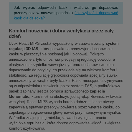
Jak wybrać odpowiedni kask i właściwe go dopasować
przeczytasz w naszym poradniku
Jak wybrać i dopasować
kask dla dziecka?
Komfort noszenia i dobra wentylacja przez cały
dzień
Uvex React MIPS został wyposażony w zaawansowany
system
regulacji 3D IAS
, który pozwala na precyzyjne dopasowanie
kasku w płaszczyźnie poziomej jak i pionowej. Pokrętło
umieszczone z tyłu umożliwia precyzyjną regulację obwodu, a
elastyczne skrzydełko wewnątrz systemu dodatkowo wspiera
dopasowanie do potylicy, co przekłada się na większy komfort i
stabilność. Za regulację głębokości odpowiada specjalny suwak
umieszczony wewnątrz bryły kasku. Paski mocujące utrzymywane
są w odpowiednim ustawieniu przez system FAS, a podbródkowy
pasek zapinany jest za pomocą sprawdzonego
zapięcia
Monomatic
, które można obsłużyć jedną ręką. Również w kwestii
wentylacji React MIPS wypada bardzo dobrze – liczne otwory
zapewniają sprawny przepływ powietrza przez wnętrze kasku, co
zapobiega przegrzewaniu głowy nawet przy intensywnym wysiłku.
W środku znajduje się miękka, łatwa do wypięcia i prania
wyściółka typu basic, która dobrze odprowadza wilgoć i zwiększa
komfort użytkowania.