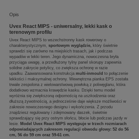
Opis
Uvex React MIPS - uniwersalny, lekki kask o
terenowym profilu
Uvex React MIPS to wszechstronny kask rowerowy o
charakterystycznym,
sportowym wyglądzie,
który świetnie
sprawdzi się zarówno na miejskich trasach, jak i podczas
wypadów w lekki teren. Jego dynamiczna, nowoczesna bryła
przyciąga uwagę, a przedłużony tylny panel skorupy zapewnia
solidne zakrycie potylicy, co zwiększa ochronę w razie
upadku. Zaawansowana konstrukcja
multi-inmould
to połączenie
lekkości i maksymalnej ochrony. Wewnętrzna pianka EPS została
trwale zespolona z wielowarstwową powłoką z poliwęglanu, która
dodatkowo wzmacnia krawędzie kasku. Dzięki temu model
wyróżnia się
zwiększoną odpornością na uszkodzenia
oraz
dłuższą żywotnością, a jednocześnie daje większe możliwości w
zakresie nowoczesnego designu i wykończenia. Z przodu
znajdziesz regulowany i zdejmowany daszek, świetnie
sprawdzający się przy ostrym słońcu, błocie lub podczas jazdy w
lesie.
Model Uvex React MIPS występuje w trzech rozmiarach
odpowiadających zakresom regulacji obwodu głowy: 52 do 56
cm, 56 do 59 cm oraz 59-61 cm.