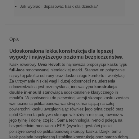
Jak wybrać i dopasować kask dla dziecka?
Opis
Udoskonalona lekka konstrukcja dla lepszej
wygody i najwyższego poziomu bezpieczeństwa
Kask rowerowy
Uvex Revolt
to najnowsza propozycja kasku typu
full-face
renomowanej niemieckiej marki. Stanowi on połączenie
najwyżej jakości ochrony oraz doskonałego komfortu i wentylacji.
Za utrzymanie niskiej wagi i dużej odporności na uderzenia
odpowiedzialna jest przemyślana, innowacyjna
konstrukcja
double in-mould
stanowiąca udoskonalenie klasycznego in
mould'a. W porównaniu do pierwotnej wersji skorupa kasku została
wzmocnienia polikarbonową warstwą ochraniającą na całej
powierzchni kasku uwzględniając również jego tylną część oraz
spód Osłona ta pokrywa skorupę w każdym miejscu, również w
jego tylnej i dolnej części. Sama technologia in-mold polega na
bezpośrednim mocowaniu EPS (wysokiej gęstości pianki
polistyrenowej) do polikarbonowej skorupy kasku. Dzięki temu
kask posiada bezpieczną i stabilną konstrukcję oraz bardzo dobrą