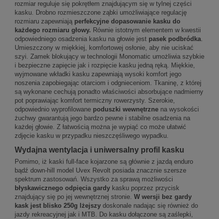
rozmiar reguluje się pokrętłem znajdującym się w tylnej części
kasku. Drobno rozmieszczone ząbki umożliwiające regulację
rozmiaru zapewniają
perfekcyjne dopasowanie kasku do
każdego rozmiaru głowy.
Równie istotnym elementem w kwestii
odpowiedniego osadzenia kasku na głowie jest
pasek podbródka
.
Umieszczony w miękkiej, komfortowej osłonie, aby nie uciskać
szyi. Zamek blokujący w technologii Monomatic umożliwia szybkie
i bezpieczne zapięcie jak i rozpięcie kasku jedną ręką. Miękkie,
wyjmowane wkładki kasku zapewniają wysoki komfort jego
noszenia zapobiegając otarciom i odgnieceniom. Tkaninę, z której
są wykonane cechują ponadto właściwości absorbujące nadmierny
pot poprawiając komfort termiczny rowerzysty. Szerokie,
odpowiednio wyprofilowane
poduszki wewnętrzne
na wysokości
żuchwy gwarantują jego bardzo pewne i stabilne osadzenia na
każdej głowie. Z łatwością można je wypiąć co może ułatwić
zdjęcie kasku w przypadku nieszczęśliwego wypadku.
Wydajna wentylacja i uniwersalny profil kasku
Pomimo, iż kaski full-face kojarzone są głównie z jazdą enduro
bądź down-hill model Uvex Revolt posiada znacznie szersze
spektrum zastosowań. Wszystko za sprawą możliwości
błyskawicznego odpięcia gardy
kasku poprzez przycisk
znajdujący się po jej wewnętrznej stronie.
W wersji bez gardy
kask jest blisko 250g lżejszy
doskonale nadając się również do
jazdy rekreacyjnej jak i MTB. Do kasku dołączone są zaślepki,