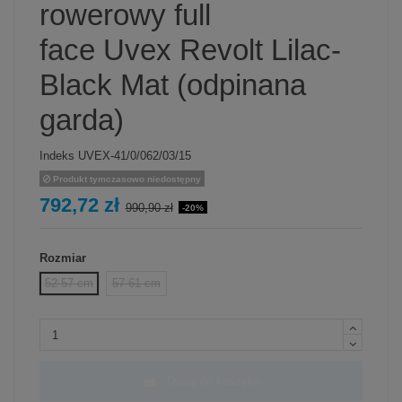
rowerowy full
face Uvex Revolt Lilac-
Black Mat (odpinana
garda)
Indeks
UVEX-41/0/062/03/15
Produkt tymczasowo niedostępny
792,72 zł
990,90 zł
-20%
Rozmiar
52-57 cm
57-61 cm
Dodaj do koszyka