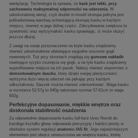
wentylację. Technologia ta sprawia, że
kask jest lekki, przy
zachowaniu maksymalnej odporności na uderzenia.
W
udoskonalonej wersji, czyli double in-mould skorupa pokryta jest
polikarbonową warstwą ochraniającą skorupę kasku w każdym
miejscu, również w jego dolnej części. Zdecydowanie zwiększa to
żywotność oraz wytrzymałość kasku sprawiając, iż może służyć
jeszcze dłużej.
Z uwagi na swoje przeznaczenie na bryle kasku znajdziemy
również udoskonalenia ułatwiające wygodne noszenie gogli
rowerowych. Tuż przy skroniach znajdują się
gumowe nakładk
i
niwelujące ryzyko zsunięcia się gogli, a na tyle kasku znajdziemy
wyprofilowane miejsce na ich pasek. Należy również wspomnieć o
demontowalnym daszku
, który dzięki swojej plastyczności
wytrzyma dużo więcej uderzeń nie pękając przy każdym
odkształceniu. Daszek można również zdemontować. Waga kasku
w rozmiarze 52-57g to 640g natomiast rozmiar 57-61cm to waga
692g.
Perfekcyjne dopasowanie, miękkie wnętrze oraz
doskonała stabiliność osadzenia
Za odpowiednie dopasowanie kasku full-face Uvex Revolt do
każdego kształtu głowy odpowiada precyzyjny i bardzo prosty w
obsłudze system regulacji
anatomic IAS fit
. Jego najważniejszym
elementem jest obręcz umieszczona we wnętrzu kasku, której