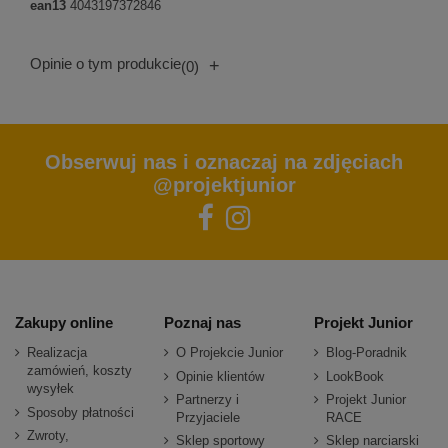
ean13
4043197372846
Opinie o tym produkcie
+
(0)
Obserwuj nas i oznaczaj na zdjęciach
@projektjunior
Zakupy online
Poznaj nas
Projekt Junior
Realizacja
O Projekcie Junior
Blog-Poradnik
zamówień, koszty
Opinie klientów
LookBook
wysyłek
Partnerzy i
Projekt Junior
Sposoby płatności
Przyjaciele
RACE
Zwroty,
Sklep sportowy
Sklep narciarski