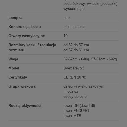
podbródkowy, wkładki (poduszki)
wyścielające
Lampka
brak
Konstrukcja kasku
multi-inmould
Otwory wentylacyjne
19
Rozmiary kasku / regulacja
od 52 do 57 cm
rozmiaru
od 57 do 61 cm
Waga
52-57cm - 640g, 57-61cm - 692g
Model
Uvex Revolt
Certyfikaty
CE (EN 1078)
Grupa wiekowa
dzieci w wieku szkolnym
młodzież
osoby dorosłe
Rodzaj aktywności
rower DH (downhill)
rower ENDURO
rower MTB