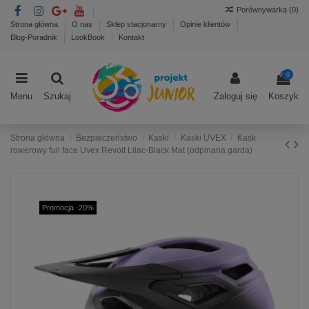
Porównywarka (
0
)
Strona główna
O nas
Sklep stacjonarny
Opinie klientów
Blog-Poradnik
LookBook
Kontakt
0
Menu
Szukaj
Zaloguj się
Koszyk
Strona główna
Bezpieczeństwo
Kaski
Kaski UVEX
Kask
rowerowy full face Uvex Revolt Lilac-Black Mat (odpinana garda)
Promocja -20%