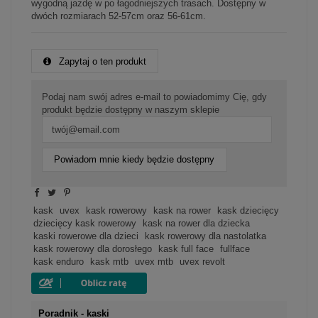
wygodną jazdę w po łagodniejszych trasach. Dostępny w
dwóch rozmiarach 52-57cm oraz 56-61cm.
Zapytaj o ten produkt
Podaj nam swój adres e-mail to powiadomimy Cię, gdy
produkt będzie dostępny w naszym sklepie
Powiadom mnie kiedy będzie dostępny
kask
uvex
kask rowerowy
kask na rower
kask dziecięcy
dziecięcy kask rowerowy
kask na rower dla dziecka
kaski rowerowe dla dzieci
kask rowerowy dla nastolatka
kask rowerowy dla dorosłego
kask full face
fullface
kask enduro
kask mtb
uvex mtb
uvex revolt
Poradnik - kaski