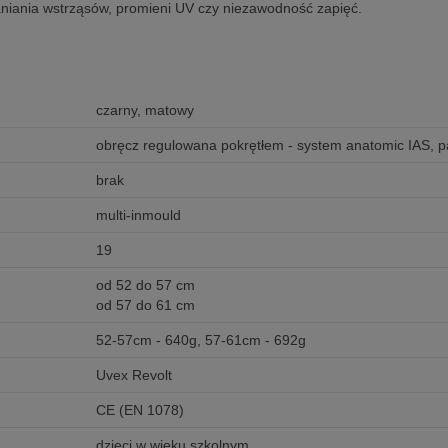
niania wstrząsów, promieni UV czy niezawodność zapięć.
czarny, matowy
obręcz regulowana pokrętłem - system anatomic IAS, p
brak
multi-inmould
19
od 52 do 57 cm
od 57 do 61 cm
52-57cm - 640g, 57-61cm - 692g
Uvex Revolt
CE (EN 1078)
dzieci w wieku szkolnym