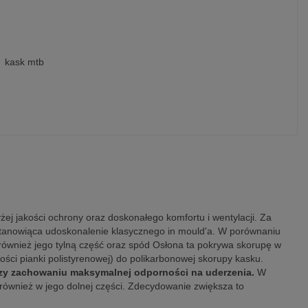
kask mtb
ej jakości ochrony oraz doskonałego komfortu i wentylacji. Za
tanowiąca udoskonalenie klasycznego in mould'a. W porównaniu
również jego tylną część oraz spód Osłona ta pokrywa skorupę w
ści pianki polistyrenowej) do polikarbonowej skorupy kasku.
przy zachowaniu maksymalnej odporności na uderzenia.
W
 również w jego dolnej części. Zdecydowanie zwiększa to