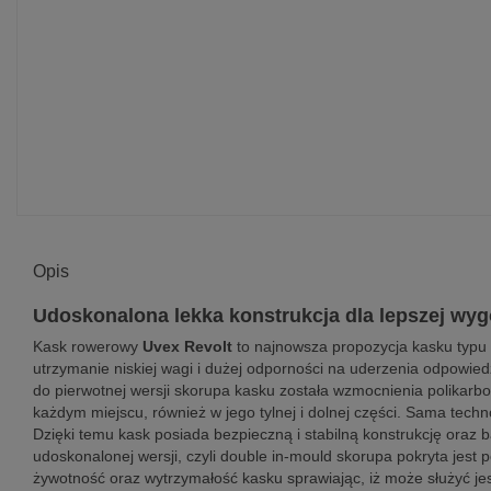
Opis
Udoskonalona lekka konstrukcja dla lepszej wy
Kask rowerowy
Uvex Revolt
to najnowsza propozycja kasku typu
utrzymanie niskiej wagi i dużej odporności na uderzenia odpowie
do pierwotnej wersji skorupa kasku została wzmocnienia polikarb
każdym miejscu, również w jego tylnej i dolnej części. Sama tec
Dzięki temu kask posiada bezpieczną i stabilną konstrukcję oraz 
udoskonalonej wersji, czyli double in-mould skorupa pokryta jes
żywotność oraz wytrzymałość kasku sprawiając, iż może służyć jes