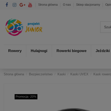
Strona główna
O nas
Sklep stacjonarny
Opi
Rowery
Hulajnogi
Rowerki biegowe
Jeździki
Strona główna
Bezpieczeństwo
Kaski
Kaski UVEX
Kask rowero
Promocja -20%