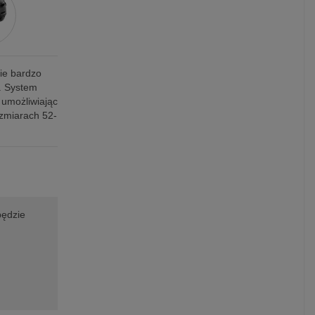
nie bardzo
l. System
 umożliwiając
zmiarach 52-
będzie