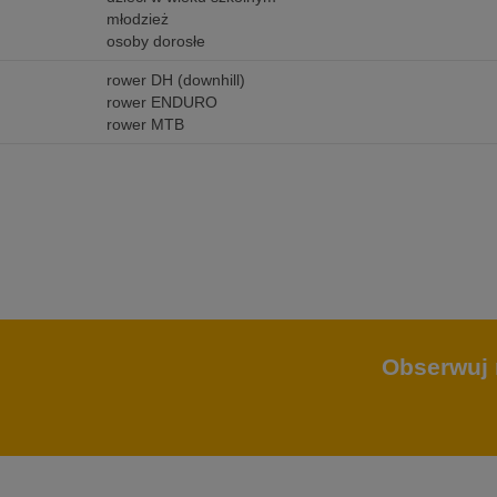
młodzież
osoby dorosłe
rower DH (downhill)
rower ENDURO
rower MTB
Obserwuj 