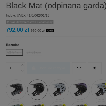
Black Mat (odpinana garda
Indeks
UVEX-41/0/062/01/15
Produkt tymczasowo niedostępny
792,00 zł
990,00 zł
-20%
Rozmiar
52-57 cm
57-61 cm
Dodaj do koszyka