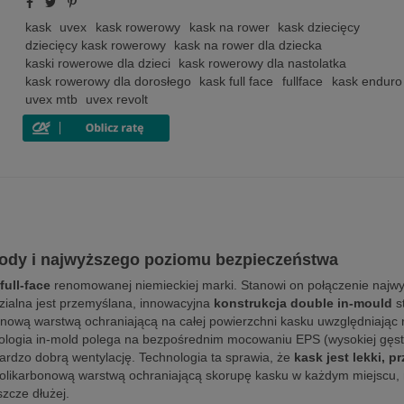
kask
uvex
kask rowerowy
kask na rower
kask dziecięcy
dziecięcy kask rowerowy
kask na rower dla dziecka
kaski rowerowe dla dzieci
kask rowerowy dla nastolatka
kask rowerowy dla dorosłego
kask full face
fullface
kask enduro
uvex mtb
uvex revolt
gody i najwyższego poziomu bezpieczeństwa
full-face
renomowanej niemieckiej marki. Stanowi on połączenie najwyż
dzialna jest przemyślana, innowacyjna
konstrukcja double in-mould
s
onową warstwą ochraniającą na całej powierzchni kasku uwzględniając 
hnologia in-mold polega na bezpośrednim mocowaniu EPS (wysokiej gęsto
bardzo dobrą wentylację. Technologia ta sprawia, że
kask jest lekki, 
t polikarbonową warstwą ochraniającą skorupę kasku w każdym miejscu,
zcze dłużej.