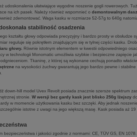
eż udoskonalenia ułatwiające wygodne noszenie gogli rowerowych. Tuż
ejsce na ich pasek. Należy również wspomnieć o
demontowalnym das
również zdemontować. Waga kasku w rozmiarze 52-57g to 640g natomi
 doskonała stabiliność osadzenia
go kształtu głowy odpowiada precyzyjny i bardzo prosty w obsłudze s
iar reguluje się pokrętłem znajdującym się w tylnej części kasku. Dro
aru głowy.
Równie istotnym elementem w kwestii odpowiedniego osadz
jący w technologii Monomatic umożliwia szybkie i bezpieczne zapięcie j
i odgnieceniom. Tkaninę, z której są wykonane cechują ponadto właści
ętrzne
na wysokości żuchwy gwarantują jego bardzo pewne i stabilne 
u.
 bądź down-hill model Uvex Revolt posiada znacznie szersze spektrum 
nętrznej stronie.
W wersji bez gardy kask jest blisko 250g lżejszy
do
a gardy w momencie użytkowania kasku bez szczęki. Aby jednak noszeni
o szczególnie istotne z uwagi na jego większą masę. Kask posiada aż 1
ieczeństwa
bezpieczeństwa i jakości zgodnie z normami: CE, TÜV GS, EN 1078. 