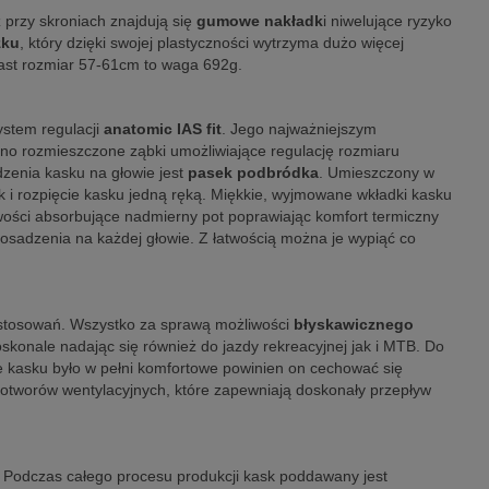
 przy skroniach znajdują się
gumowe nakładk
i niwelujące ryzyko
zku
, który dzięki swojej plastyczności wytrzyma dużo więcej
ast rozmiar 57-61cm to waga 692g.
ystem regulacji
anatomic IAS fit
. Jego najważniejszym
bno rozmieszczone ząbki umożliwiające regulację rozmiaru
enia kasku na głowie jest
pasek podbródka
. Umieszczony w
ak i rozpięcie kasku jedną ręką. Miękkie, wyjmowane wkładki kasku
wości absorbujące nadmierny pot poprawiając komfort termiczny
osadzenia na każdej głowie. Z łatwością można je wypiąć co
zastosowań. Wszystko za sprawą możliwości
błyskawicznego
skonale nadając się również do jazdy rekreacyjnej jak i MTB. Do
e kasku było w pełni komfortowe powinien on cechować się
9 otworów wentylacyjnych, które zapewniają doskonały przepływ
Podczas całego procesu produkcji kask poddawany jest