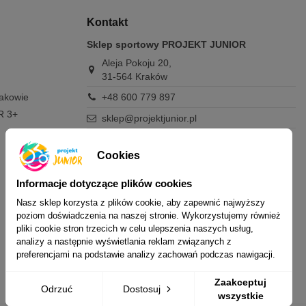
Kontakt
Sklep sportowy PROJEKT JUNIOR
Aleja Pokoju 20,
31-564 Kraków
rakowie
+48 600 779 897
R 3+
sklep@projektjunior.pl
Zapraszamy do sklepu stacjonarnego:
poniedziałek - piątek: 11.00-19.00
Cookies
sobota: 10.00-14.00
niedziela (każda): nieczynne
Informacje dotyczące plików cookies
Nasz sklep korzysta z plików cookie, aby zapewnić najwyższy
Nie odpowiadamy na wiadomości SMS. W
poziom doświadczenia na naszej stronie. Wykorzystujemy również
sprawach dotyczących zamówień i oferty
pliki cookie stron trzecich w celu ulepszenia naszych usług,
prosimy o kontakt mailowy, telefoniczny lub
analizy a następnie wyświetlania reklam związanych z
przez Messenger.
preferencjami na podstawie analizy zachowań podczas nawigacji.
Zaakceptuj
Odrzuć
Dostosuj
wszystkie