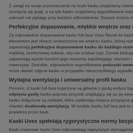
Z uwagi na swoje przeznaczenie na bryle kasku znajdziemy równi
zsunięcia się gogli, a na tyle kasku znajdziemy wyprofilowane mi
uderzeń nie pękając przy każdym odkształceniu. Daszek można 
Perfekcyjne dopasowanie, miękkie wnętrze oraz
Za odpowiednie dopasowanie kasku full-face Uvex Revolt do każde
elementem jest obręcz umieszczona we wnętrzu kasku, której rozm
zapewniają
perfekcyjne dopasowanie kasku do każdego rozmi
miękkiej, komfortowej osłonie, aby nie uciskać szyi. Zamek bloku
zapewniają wysoki komfort jego noszenia zapobiegając otarciom 
rowerzysty. Szerokie, odpowiednio wyprofilowane
poduszki wewn
może ułatwić zdjęcie kasku w przypadku nieszczęśliwego wypadk
Wydajna wentylacja i uniwersalny profil kasku
Pomimo, iż kaski full-face kojarzone są głównie z jazdą enduro
odpięcia gardy
kasku poprzez przycisk znajdujący się po jej wew
kasku dołączone są zaślepki, które zasłaniają miejsca przypięci
również
doskonałą wentylacją
. W modelu kasku full face jest t
powietrza przez kask.
Kaski Uvex spełniają rygorystyczne normy bezp
Kaski rowerowe marki Uvex odpowiadają najwyższym wymaganiom 