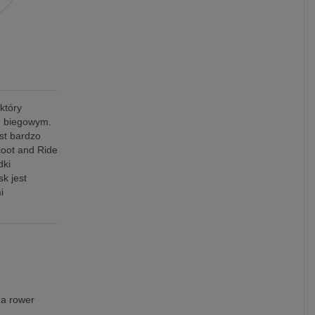
który
u biegowym.
st bardzo
coot and Ride
dki
k jest
i
na rower