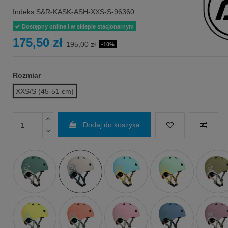
Indeks
S&R-KASK-ASH-XXS-S-96360
Dostępny online i w sklepie stacjonarnym
175,50 zł
195,00 zł
-10%
Rozmiar
XXS/S (45-51 cm)
Dodaj do koszyka