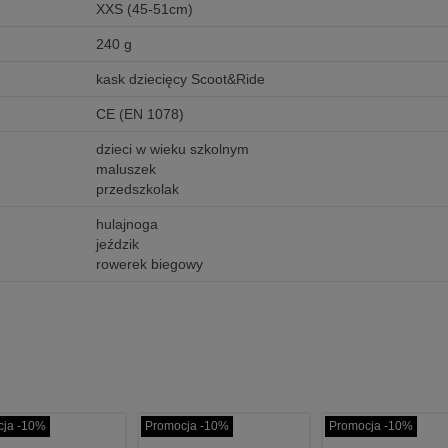
XXS (45-51cm)
240 g
kask dziecięcy Scoot&Ride
CE (EN 1078)
dzieci w wieku szkolnym
maluszek
przedszkolak
hulajnoga
jeździk
rowerek biegowy
cja -10%
Promocja -10%
Promocja -10%