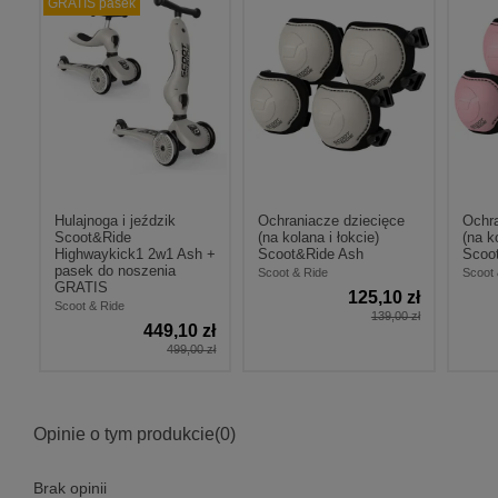
GRATIS pasek
Hulajnoga i jeździk
Ochraniacze dziecięce
Ochra
Scoot&Ride
(na kolana i łokcie)
(na k
Highwaykick1 2w1 Ash +
Scoot&Ride Ash
Scoo
pasek do noszenia
Scoot & Ride
Scoot 
GRATIS
125,10 zł
Scoot & Ride
139,00 zł
449,10 zł
499,00 zł
Opinie o tym produkcie
(0)
Brak opinii