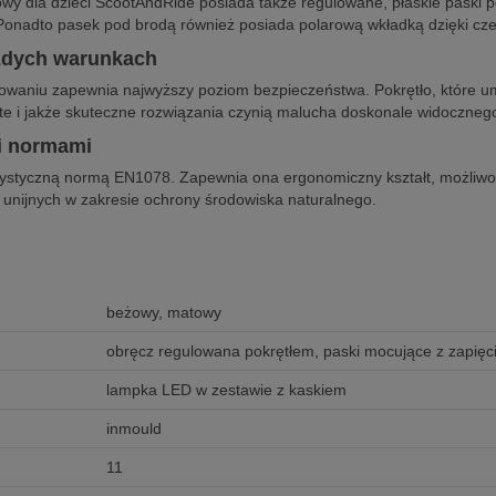
owy dla dzieci ScootAndRide posiada także regulowane, płaskie paski 
 Ponadto pasek pod brodą również posiada polarową wkładką dzięki c
żdych warunkach
asowaniu zapewnia najwyższy poziom bezpieczeństwa. Pokrętło, które 
oste i jakże skuteczne rozwiązania czynią malucha doskonale widoczne
i normami
rystyczną normą EN1078. Zapewnia ona ergonomiczny kształt, możliw
 unijnych w zakresie ochrony środowiska naturalnego.
beżowy, matowy
obręcz regulowana pokrętłem, paski mocujące z zapię
lampka LED w zestawie z kaskiem
inmould
11