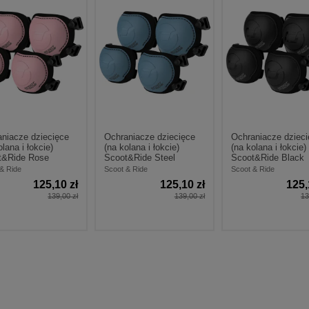
niacze dziecięce
Ochraniacze dziecięce
Ochraniacze dzieci
olana i łokcie)
(na kolana i łokcie)
(na kolana i łokcie)
t&Ride Rose
Scoot&Ride Steel
Scoot&Ride Black
& Ride
Scoot & Ride
Scoot & Ride
125,10 zł
125,10 zł
125,
139,00 zł
139,00 zł
13