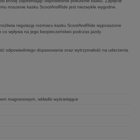
pod brodę zapewniając odpowiednie położenie kasku. Zapięcie
zemu noszenie kasku ScootAndRide jest niezwykle wygodne.
umożliwia regulację rozmiaru kasku ScootAndRide wyposażone
go co wpływa na jego bezpieczeństwo podczas jazdy.
ość odpowiedniego dopasowania oraz wytrzymałość na uderzenia.
ciem magnesowym, wkładki wyścielające