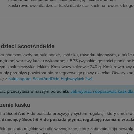
kaski rowerowe dla dzieci
kaski dla dzieci
kask na rowerek bieg
a dzieci ScootAndRide
ka podczas jazdy na hulajnodze, jeździku, rowerku biegowym, a także 
nętrznej warstwy kasku wykonanej z EPS (wysokiej gęstości pianki pol
czyni kask niezwykle lekkim. Kask waży zaledwie 240 g. Kask rowerowy 
ały przepływ powietrza nie przegrzewając głowy dziecka. Otwory znajd
się z
hulajnogami ScootAndRide Highwaykick 2w1.
ować przeczytasz w naszym poradniku
Jak wybrać i dopasować kask dla
czenie kasku
ha Scoot And Ride posiada precyzyjny system regulacji, który umożliwi
 dziecięcy Scoot & Ride posiada płynną regulację rozmiaru w zak
de posiada miękkie wkładki wewnętrzne, które zabezpieczają newralgi