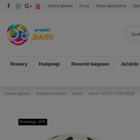
Strona główna
O nas
Sklep stacjonarny
Opi
Rowery
Hulajnogi
Rowerki biegowe
Jeździki
Strona główna
Bezpieczeństwo
Kaski
Kaski SCOOT AND RIDE
Promocja -10%