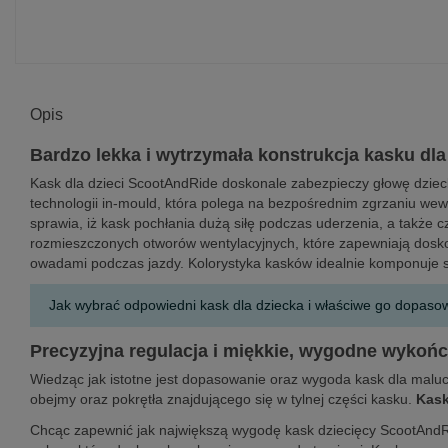
Opis
Bardzo lekka i wytrzymała konstrukcja kasku dl
Kask dla dzieci ScootAndRide doskonale zabezpieczy głowę dziec
technologii in-mould, która polega na bezpośrednim zgrzaniu wew
sprawia, iż kask pochłania dużą siłę podczas uderzenia, a także 
rozmieszczonych otworów wentylacyjnych, które zapewniają doskon
owadami podczas jazdy. Kolorystyka kasków idealnie komponuje 
Jak wybrać odpowiedni kask dla dziecka i właściwe go dopas
Precyzyjna regulacja i miękkie, wygodne wykoń
Wiedząc jak istotne jest dopasowanie oraz wygoda kask dla maluc
obejmy oraz pokrętła znajdującego się w tylnej części kasku.
Kask
Chcąc zapewnić jak największą wygodę kask dziecięcy ScootAndRi