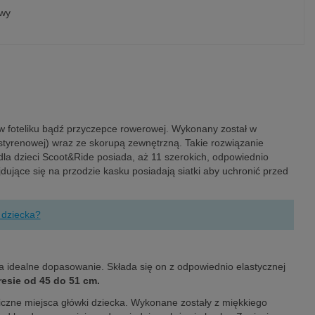
owy
w foteliku bądź przyczepce rowerowej. Wykonany został w
istyrenowej) wraz ze skorupą zewnętrzną. Takie rozwiązanie
dla dzieci Scoot&Ride posiada, aż 11 szerokich, odpowiednio
ujące się na przodzie kasku posiadają siatki aby uchronić przed
 dziecka?
a idealne dopasowanie. Składa się on z odpowiednio elastycznej
resie od 45 do 51 cm.
czne miejsca główki dziecka. Wykonane zostały z miękkiego