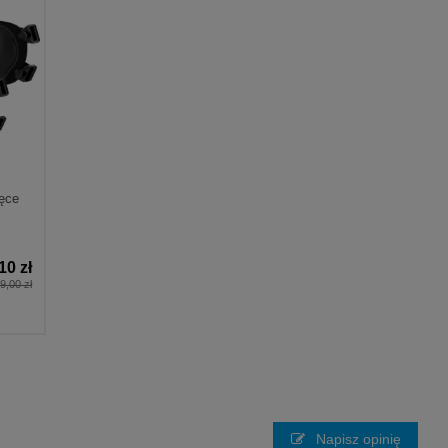
ęce
10 zł
9,00 zł
Napisz opinię