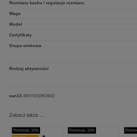
Rozmiary kasku / regulacja rozmiaru
Waga
Model
Certyfikaty
Grupa wiekowa
Rodzaj aktywności
ean13
4897033963602
Zobacz także ...
Promocja -10%
Promocja -10%
Promo