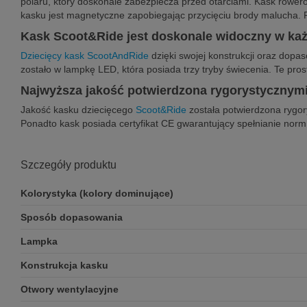
polaru, który doskonale zabezpiecza przed otarciami. Kask rower
kasku jest magnetyczne zapobiegając przycięciu brody malucha.
Kask Scoot&Ride jest doskonale widoczny w ka
Dziecięcy kask ScootAndRide
dzięki swojej konstrukcji oraz dop
zostało w lampkę LED, która posiada trzy tryby świecenia. Te pr
Najwyższa jakość potwierdzona rygorystycznym
Jakość kasku dziecięcego
Scoot&Ride
została potwierdzona rygo
Ponadto kask posiada certyfikat CE gwarantujący spełnianie norm
Szczegóły produktu
Kolorystyka (kolory dominujące)
Sposób dopasowania
Lampka
Konstrukcja kasku
Otwory wentylacyjne