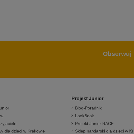
Obserwuj 
Projekt Junior
unior
Blog-Poradnik
ów
LookBook
rzyjaciele
Projekt Junior RACE
y dla dzieci w Krakowie
Sklep narciarski dla dzieci w K