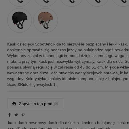
Kask dziecięcy ScootAndRide to niezwykle bezpieczny i lekki kask, 
doskonale sprawdzi się podczas jazdy na hulajnodze bądź rowerk
Wykonany został w technologii in-mould dzięki czemu jego waga je
mała, a przy tym kask jest niezwykle wytrzymały. Kask dla dzieci S
posiada płynną regulację w zakresie od 45 do 51 cm. Miękkie wkła
wewnętrzne oraz duża ilość otworów wentylacyjnych sprawia, iż kas
wygodny. Kolorystyka kasków idealnie komponuje się z hulajnogam
Scoot&Ride Highwaykick 1.
Zapytaj o ten produkt
kask
kask rowerowy
kask dla dziecka
kask na hulajnogę
kask 
scoot&ride
scootandride
kask dziecięcy
scoot and ride