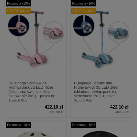
Promocja -10%
Promocja -10%
GRATIS pasek
GRATIS pasek
Hulajnoga Scoot&Ride
Hulajnoga Scoot&Ride
Highwaykick 3S LED Rose
Highwaykick 3S LED Steel
(składana, świecące koła,
(składana, świecące koła,
sterowanie 2w1) + pasek do...
sterowanie 2w1) + pasek...
Scoot & Ride
Scoot & Ride
422,10 zł
422,10 zł
469,00 zł
469,00 zł
Promocja -10%
Promocja -10%