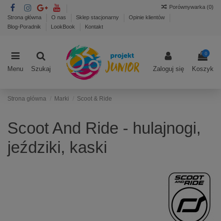
Porównywarka (
0
)
Strona główna
O nas
Sklep stacjonarny
Opinie klientów
Blog-Poradnik
LookBook
Kontakt
0
Menu
Szukaj
Zaloguj się
Koszyk
Strona główna
Marki
Scoot & Ride
Scoot And Ride - hulajnogi,
jeździki, kaski