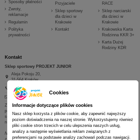
Sposoby płatności
Przyjaciele
RACE
Zwroty,
Sklep sportowy
Sklep narciarski
reklamacje
dla dzieci w
dla dzieci w
Regulamin
Krakowie
Krakowie
Polityka
Kontakt
Krakowska Karta
prywatności
Rodzinna KKR 3+
Karta Dużej
Rodziny KDR
Kontakt
Sklep sportowy PROJEKT JUNIOR
Aleja Pokoju 20,
31-564 Kraków
+48 600 779 897
Cookies
sklep@projektjunior.pl
Informacje dotyczące plików cookies
Zapraszamy do sklepu stacjonarnego:
poniedziałek - piątek: 11.00-19.00
Nasz sklep korzysta z plików cookie, aby zapewnić najwyższy
sobota: 10.00-14.00
poziom doświadczenia na naszej stronie. Wykorzystujemy również
niedziela (każda): nieczynne
pliki cookie stron trzecich w celu ulepszenia naszych usług,
analizy a następnie wyświetlania reklam związanych z
Nie odpowiadamy na wiadomości SMS. W sprawach dotyczących
preferencjami na podstawie analizy zachowań podczas nawigacji.
zamówień i oferty prosimy o kontakt mailowy, telefoniczny lub przez