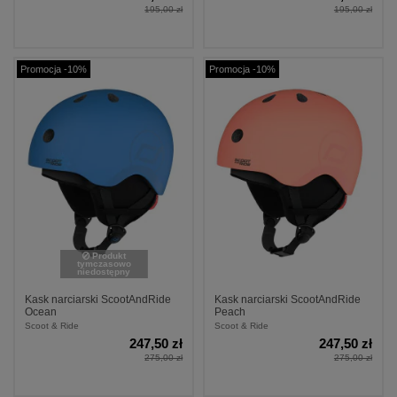
195,00 zł
195,00 zł
Promocja -10%
Promocja -10%
Produkt
tymczasowo
niedostępny
Kask narciarski ScootAndRide
Kask narciarski ScootAndRide
Ocean
Peach
Scoot & Ride
Scoot & Ride
247,50 zł
247,50 zł
275,00 zł
275,00 zł