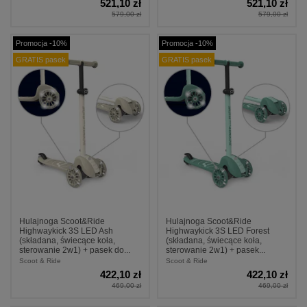
521,10 zł
521,10 zł
579,00 zł
579,00 zł
Promocja -10%
Promocja -10%
GRATIS pasek
GRATIS pasek
Hulajnoga Scoot&Ride
Hulajnoga Scoot&Ride
Highwaykick 3S LED Ash
Highwaykick 3S LED Forest
(składana, świecące koła,
(składana, świecące koła,
sterowanie 2w1) + pasek do...
sterowanie 2w1) + pasek...
Scoot & Ride
Scoot & Ride
422,10 zł
422,10 zł
469,00 zł
469,00 zł