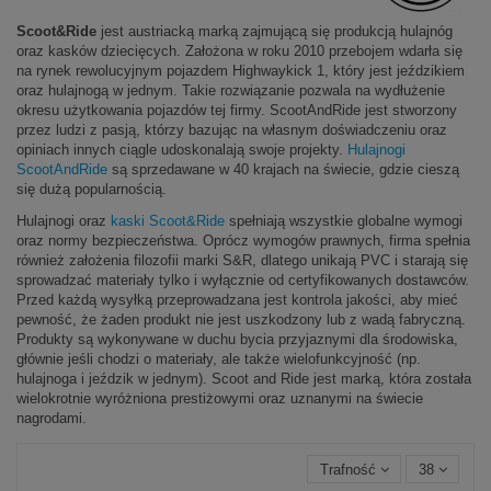
Scoot&Ride
jest austriacką marką zajmującą się produkcją hulajnóg
oraz kasków dziecięcych. Założona w roku 2010 przebojem wdarła się
na rynek rewolucyjnym pojazdem Highwaykick 1, który jest jeździkiem
oraz hulajnogą w jednym. Takie rozwiązanie pozwala na wydłużenie
okresu użytkowania pojazdów tej firmy. ScootAndRide jest stworzony
przez ludzi z pasją, którzy bazując na własnym doświadczeniu oraz
opiniach innych ciągle udoskonalają swoje projekty.
Hulajnogi
ScootAndRide
są sprzedawane w 40 krajach na świecie, gdzie cieszą
się dużą popularnością.
Hulajnogi oraz
kaski Scoot&Ride
spełniają wszystkie globalne wymogi
oraz normy bezpieczeństwa. Oprócz wymogów prawnych, firma spełnia
również założenia filozofii marki S&R, dlatego unikają PVC i starają się
sprowadzać materiały tylko i wyłącznie od certyfikowanych dostawców.
Przed każdą wysyłką przeprowadzana jest kontrola jakości, aby mieć
pewność, że żaden produkt nie jest uszkodzony lub z wadą fabryczną.
Produkty są wykonywane w duchu bycia przyjaznymi dla środowiska,
głównie jeśli chodzi o materiały, ale także wielofunkcyjność (np.
hulajnoga i jeździk w jednym). Scoot and Ride jest marką, która została
wielokrotnie wyróżniona prestiżowymi oraz uznanymi na świecie
nagrodami.
Trafność
38