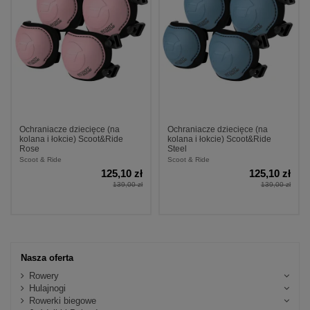
Ochraniacze dziecięce (na
Ochraniacze dziecięce (na
kolana i łokcie) Scoot&Ride
kolana i łokcie) Scoot&Ride
Rose
Steel
Scoot & Ride
Scoot & Ride
125,10 zł
125,10 zł
139,00 zł
139,00 zł
Nasza oferta
Rowery
Hulajnogi
Rowerki biegowe