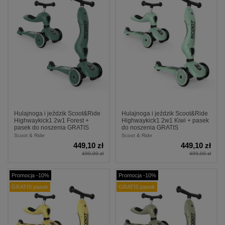
Hulajnoga i jeździk Scoot&Ride
Hulajnoga i jeździk Scoot&Ride
Highwaykick1 2w1 Forest +
Highwaykick1 2w1 Kiwi + pasek
pasek do noszenia GRATIS
do noszenia GRATIS
Scoot & Ride
Scoot & Ride
449,10 zł
449,10 zł
499,00 zł
499,00 zł
Promocja -10%
Promocja -10%
GRATIS pasek
GRATIS pasek