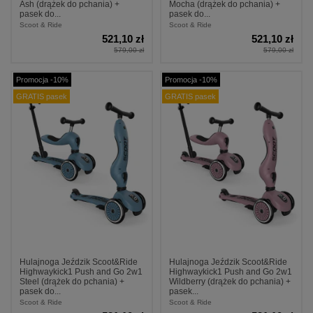
Ash (drążek do pchania) +
Mocha (drążek do pchania) +
pasek do...
pasek do...
Scoot & Ride
Scoot & Ride
521,10 zł
521,10 zł
579,00 zł
579,00 zł
Promocja -10%
Promocja -10%
GRATIS pasek
GRATIS pasek
Hulajnoga Jeździk Scoot&Ride
Hulajnoga Jeździk Scoot&Ride
Highwaykick1 Push and Go 2w1
Highwaykick1 Push and Go 2w1
Steel (drążek do pchania) +
Wildberry (drążek do pchania) +
pasek do...
pasek...
Scoot & Ride
Scoot & Ride