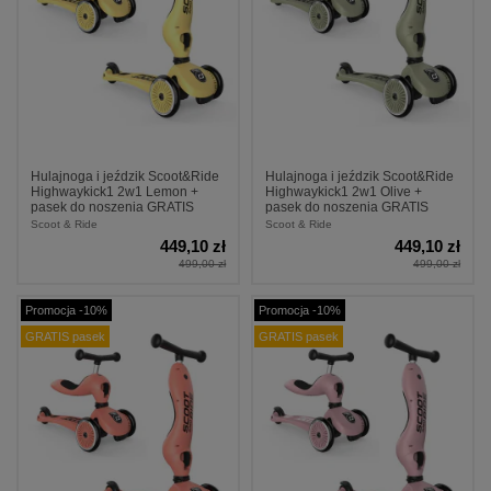
Hulajnoga i jeździk Scoot&Ride
Hulajnoga i jeździk Scoot&Ride
Highwaykick1 2w1 Lemon +
Highwaykick1 2w1 Olive +
pasek do noszenia GRATIS
pasek do noszenia GRATIS
Scoot & Ride
Scoot & Ride
449,10 zł
449,10 zł
499,00 zł
499,00 zł
Promocja -10%
Promocja -10%
GRATIS pasek
GRATIS pasek