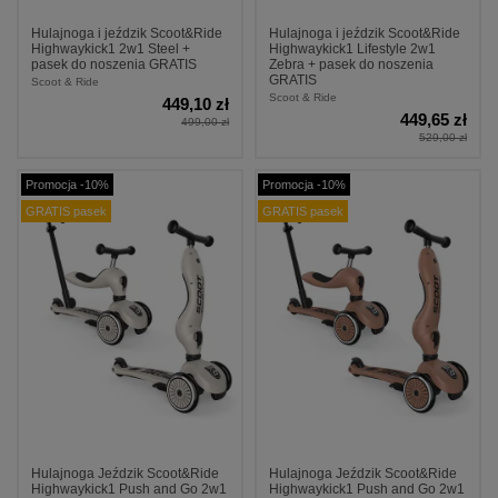
Hulajnoga i jeździk Scoot&Ride
Hulajnoga i jeździk Scoot&Ride
Highwaykick1 2w1 Steel +
Highwaykick1 Lifestyle 2w1
pasek do noszenia GRATIS
Zebra + pasek do noszenia
GRATIS
Scoot & Ride
Scoot & Ride
449,10 zł
449,65 zł
499,00 zł
529,00 zł
Promocja -10%
Promocja -10%
GRATIS pasek
GRATIS pasek
Hulajnoga Jeździk Scoot&Ride
Hulajnoga Jeździk Scoot&Ride
Highwaykick1 Push and Go 2w1
Highwaykick1 Push and Go 2w1