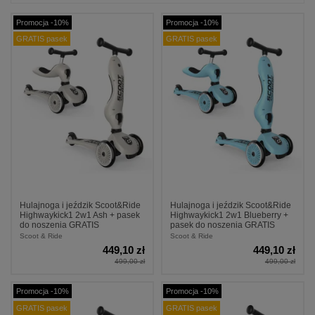
Promocja -10%
Promocja -10%
GRATIS pasek
GRATIS pasek
Hulajnoga i jeździk Scoot&Ride
Hulajnoga i jeździk Scoot&Ride
Highwaykick1 2w1 Ash + pasek
Highwaykick1 2w1 Blueberry +
do noszenia GRATIS
pasek do noszenia GRATIS
Scoot & Ride
Scoot & Ride
449,10 zł
449,10 zł
499,00 zł
499,00 zł
Promocja -10%
Promocja -10%
GRATIS pasek
GRATIS pasek