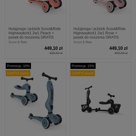
Hulajnoga i jeździk Scoot&Ride
Hulajnoga i jeździk Scoot&Ride
Highwaykick1 2w1 Peach +
Highwaykick1 2w1 Rose +
pasek do noszenia GRATIS
pasek do noszenia GRATIS
Scoot & Ride
Scoot & Ride
449,10 zł
449,10 zł
499,00 zł
499,00 zł
Promocja -10%
Promocja -15%
GRATIS pasek
GRATIS pasek