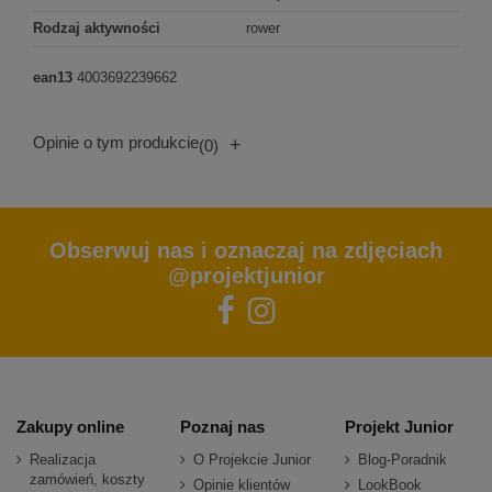
Rodzaj aktywności
rower
ean13
4003692239662
Opinie o tym produkcie
+
(0)
Obserwuj nas i oznaczaj na zdjęciach
@projektjunior
Zakupy online
Poznaj nas
Projekt Junior
Realizacja
O Projekcie Junior
Blog-Poradnik
zamówień, koszty
Opinie klientów
LookBook