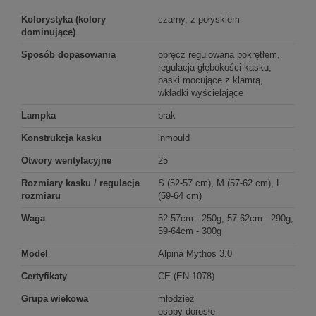
Kolorystyka (kolory
czarny, z połyskiem
dominujące)
Sposób dopasowania
obręcz regulowana pokrętłem,
regulacja głębokości kasku,
paski mocujące z klamrą,
wkładki wyścielające
Lampka
brak
Konstrukcja kasku
inmould
Otwory wentylacyjne
25
Rozmiary kasku / regulacja
S (52-57 cm), M (57-62 cm), L
rozmiaru
(59-64 cm)
Waga
52-57cm - 250g, 57-62cm - 290g,
59-64cm - 300g
Model
Alpina Mythos 3.0
Certyfikaty
CE (EN 1078)
Grupa wiekowa
młodzież
osoby dorosłe