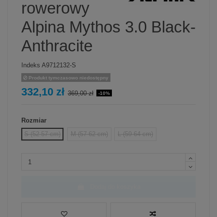
rowerowy
Alpina Mythos 3.0 Black-
Anthracite
Indeks
A9712132-S
Produkt tymczasowo niedostępny
332,10 zł
369,00 zł
-10%
Rozmiar
S (52-57 cm)
M (57-62 cm)
L (59-64 cm)
Dodaj do koszyka