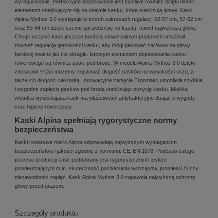
wyregulowanie. Perfekcyjne dopasowanie jest możliwe również dzięki dwóm
elementom znajdującym się na obejmie kasku, które stabilizują głowę. Kask
Alpina Mythos 3.0 występuje w trzech zakresach regulacji: 52-57 cm, 57-62 cm
oraz 59-64 cm dzięki czemu sprawdzi się na każdą, nawet największą głowę.
Chcąc uczynić kask jeszcze bardziej uniwersalnym producent umożliwił
również regulację głębokości kasku, aby mógł pasować zarówno na głowy
bardziej owalne jak i te okrągłe. Istotnym elementem dopasowania kasku
rowerowego są również paski pod brodę. W modelu Alpina Mythos 3.0 dzięki
zaciskowi Y-Clip możemy regulować długość pasków na wysokości uszu, a
także ich długość całkowitą. Innowacyjne zapięcie Ergomatic umożliwia szybkie
i wygodne zapięcie pasków pod brodą stabilizując pozycję kasku. Miękka
wkładka wyścielająca kask ma właściwości antybakteryjne dbając o wygodę
oraz higienę rowerzysty.
Kaski Alpina spełniają rygorystyczne normy
bezpieczeństwa
Kaski rowerowe marki Alpina odpowiadają najwyższym wymaganiom
bezpieczeństwa i jakości zgodnie z normami: CE, EN 1078. Podczas całego
procesu produkcji kask poddawany jest rygorystycznym testom
potwierdzającym m.in. skuteczność pochłaniania wstrząsów, promieni UV czy
niezawodność zapięć. Kask Alpina Mythos 3.0 zapewnia najwyższą ochronę
głowy przed urazem.
Szczegóły produktu