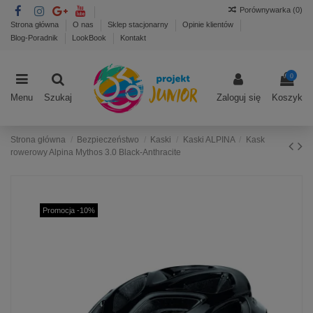
Porównywarka (
0
)
Strona główna
O nas
Sklep stacjonarny
Opinie klientów
Blog-Poradnik
LookBook
Kontakt
0
Menu
Szukaj
Zaloguj się
Koszyk
Strona główna
Bezpieczeństwo
Kaski
Kaski ALPINA
Kask
rowerowy Alpina Mythos 3.0 Black-Anthracite
Promocja -10%