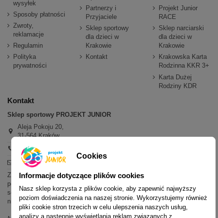
wysyłek
Partnerzy i
Projekt Junior
Sposoby płatności
Przyjaciele
RACE
Zwroty,
Sklep sportowy
Sklep narciarski
reklamacje
dla dzieci w
dla dzieci w
Regulamin
Krakowie
Krakowie
Polityka
Kontakt
Krakowska Karta
prywatności
Rodzinna KKR 3+
Karta Dużej
Rodziny KDR
Kontakt
Sklep sportowy PROJEKT JUNIOR
Aleja Pokoju 20,
31-564 Kraków
+48 600 779 897
Cookies
sklep@projektjunior.pl
Informacje dotyczące plików cookies
Zapraszamy do sklepu stacjonarnego:
poniedziałek - piątek: 11.00-19.00
Nasz sklep korzysta z plików cookie, aby zapewnić najwyższy
sobota: 10.00-14.00
poziom doświadczenia na naszej stronie. Wykorzystujemy również
niedziela (każda): nieczynne
pliki cookie stron trzecich w celu ulepszenia naszych usług,
analizy a następnie wyświetlania reklam związanych z