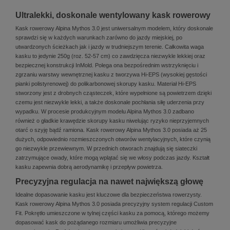
Ultralekki, doskonale wentylowany kask rowerowy
Kask rowerowy Alpina Mythos 3.0 jest uniwersalnym modelem, który doskonale
sprawdzi się w każdych warunkach zarówno do jazdy miejskiej, po
utwardzonych ścieżkach jak i jazdy w trudniejszym terenie. Całkowita waga
kasku to jedynie 250g (roz. 52-57 cm) co zawdzięcza niezwykle lekkiej oraz
bezpiecznej konstrukcji InMold. Polega ona bezpośrednim wstrzyknięciu i
zgrzaniu warstwy wewnętrznej kasku z tworzywa Hi-EPS (wysokiej gęstości
pianki polistyrenowej) do polikarbonowej skorupy kasku. Materiał Hi-EPS
stworzony jest z drobnych cząsteczek, które wypełnione są powietrzem dzięki
czemu jest niezwykle lekki, a także doskonale pochłania siłę uderzenia przy
wypadku. W procesie produkcyjnym modelu Alpina Mythos 3.0 zadbano
również o gładkie krawędzie skorupy kasku niwelując ryzyko nieprzyjemnych
otarć o szyję bądź ramiona. Kask rowerowy Alpina Mythos 3.0 posiada aż 25
dużych, odpowiednio rozmieszczonych otworów wentylacyjnych, które czynią
go niezwykle przewiewnym. W przednich otworach znajdują się siateczki
zatrzymujące owady, które mogą wplątać się we włosy podczas jazdy. Kształt
kasku zapewnia dobrą aerodynamikę i przepływ powietrza.
Precyzyjna regulacja na nawet największą głowę
Idealne dopasowanie kasku jest kluczowe dla bezpieczeństwa rowerzysty.
Kask rowerowy Alpina Mythos 3.0 posiada precyzyjny system regulacji Custom
Fit. Pokrętło umieszczone w tylnej części kasku za pomocą, którego możemy
dopasować kask do pożądanego rozmiaru umożliwia precyzyjne