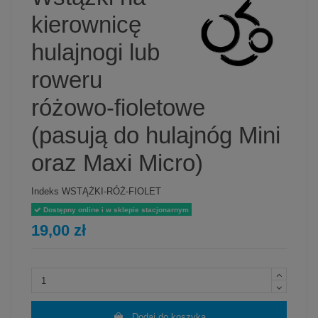
kierownicę
hulajnogi lub
roweru
różowo-fioletowe
(pasują do hulajnóg Mini
oraz Maxi Micro)
Indeks
WSTĄŻKI-RÓŻ-FIOLET
Dostępny online i w sklepie stacjonarnym
19,00 zł
Dodaj do koszyka