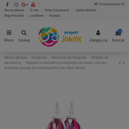
Porównywarka (
0
)
Strona główna
O nas
Sklep stacjonarny
Opinie klientów
Blog-Poradnik
LookBook
Kontakt
0
Menu
Szukaj
Zaloguj się
Koszyk
Strona główna
Hulajnogi
Akcesoria do hulajnóg
Wstążki na
kierownicę
Wstążki na kierownicę hulajnogi lub roweru różowo-
fioletowe (pasują do hulajnóg Mini oraz Maxi Micro)