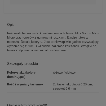
Opis
Różowo-fioletowe wstążki na kierownice hulajnóg Mini Micro i Maxi
Micro oraz rowerów z gumowymi rączkami. Bardzo łatwe w
montażu. Dodają kolorytu. Jest to niewątpliwie gadżet pozwalający
wyróżnić się z tłumu i wzbudzić zazdrość koleżanek. Wstążki są
trwałe i odporne na warunki atmosferyczne.
Szczegóły produktu
Kolorystyka (kolory
różowo-fioletowy
dominujące)
Ilość i wymiary tasiemek
28 tasiemek, długość 20 cm,
szerokość 6 mm
Opinie o tym produkcie
(0)