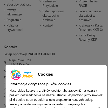
Partnerzy i
Projekt Junior
Sposoby płatności
Przyjaciele
RACE
Zwroty,
Sklep sportowy
Sklep narciarski
reklamacje
dla dzieci w
dla dzieci w
Regulamin
Krakowie
Krakowie
Polityka
Kontakt
Krakowska Karta
prywatności
Rodzinna KKR 3+
Karta Dużej
Rodziny KDR
Kontakt
Sklep sportowy PROJEKT JUNIOR
Aleja Pokoju 20,
31-564 Kraków
+48 600 779 897
Cookies
sklep@projektjunior.pl
Informacje dotyczące plików cookies
Zapraszamy do sklepu stacjonarnego:
poniedziałek - piątek: 11.00-19.00
Nasz sklep korzysta z plików cookie, aby zapewnić najwyższy
sobota: 10.00-14.00
poziom doświadczenia na naszej stronie. Wykorzystujemy również
niedziela (każda): nieczynne
pliki cookie stron trzecich w celu ulepszenia naszych usług,
analizy a następnie wyświetlania reklam związanych z
Nie odpowiadamy na wiadomości SMS. W sprawach dotyczących