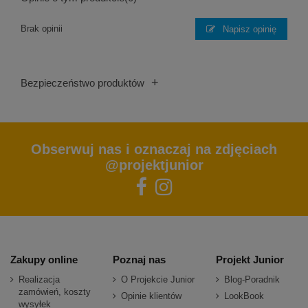
Brak opinii
Napisz opinię
+
Bezpieczeństwo produktów
Obserwuj nas i oznaczaj na zdjęciach
@projektjunior
Zakupy online
Poznaj nas
Projekt Junior
Realizacja
O Projekcie Junior
Blog-Poradnik
zamówień, koszty
Opinie klientów
LookBook
wysyłek