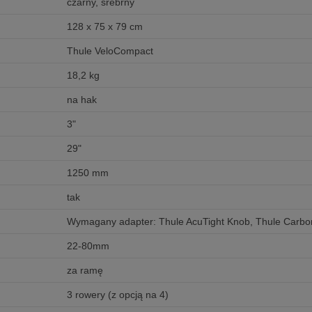
czarny, srebrny
128 x 75 x 79 cm
Thule VeloCompact
18,2 kg
na hak
3"
29"
1250 mm
tak
Wymagany adapter: Thule AcuTight Knob, Thule Carbon
22-80mm
za ramę
3 rowery (z opcją na 4)