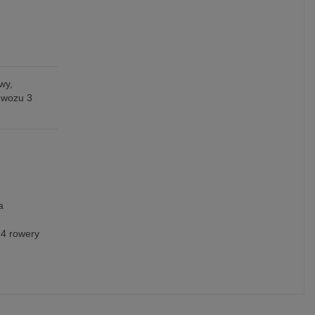
wy,
ewozu 3
a
 4 rowery