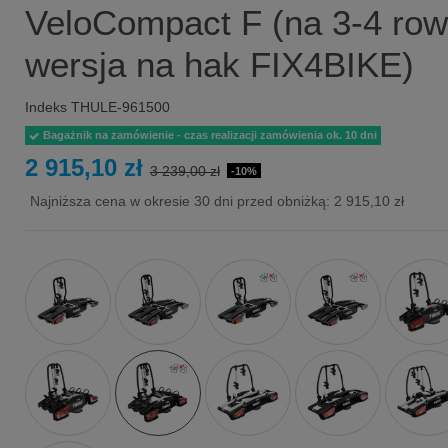
VeloCompact F (na 3-4 row
wersja na hak FIX4BIKE)
Indeks
THULE-961500
Bagażnik na zamówienie - czas realizacji zamówienia ok. 10 dni
2 915,10 zł
3 239,00 zł
-10%
Najniższa cena w okresie 30 dni przed obniżką:
2 915,10 zł