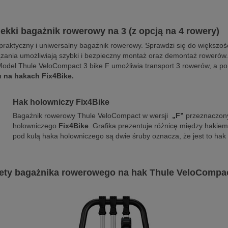
ekki bagażnik rowerowy na 3 (z opcją na 4 rowery)
praktyczny i uniwersalny bagażnik rowerowy. Sprawdzi się do większoś
iązania umożliwiają szybki i bezpieczny montaż oraz demontaż rowerów
el Thule VeloCompact 3 bike F umożliwia transport 3 rowerów, a p
u na hakach Fix4Bike.
Hak holowniczy Fix4Bike
Bagażnik rowerowy Thule VeloCompact w wersji
„F”
przeznaczony
holowniczego
Fix4Bike
. Grafika prezentuje różnicę między hakie
pod kulą haka holowniczego są dwie śruby oznacza, że jest to hak 
ety bagażnika rowerowego na hak Thule VeloCompa