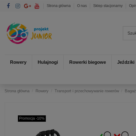
Strona główna
O nas
Sklep stacjonarny
Opi
Rowery
Hulajnogi
Rowerki biegowe
Jeździki
Strona główna
Rowery
Transport i przechowywanie rowerów
Bagaż
Promocja -10%