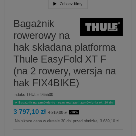
Zobacz filmy
Bagażnik
rowerowy na
hak składana platforma
Thule EasyFold XT F
(na 2 rowery, wersja na
hak FIX4BIKE)
Indeks
THULE-965500
Bagażnik na zamówienie - czas realizacji zamówienia ok. 10 dni
3 797,10 zł
4 219,00 zł
-10%
Najniższa cena w okresie 30 dni przed obniżką:
3 689,10 zł