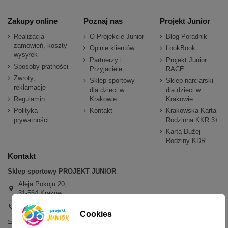
Zakupy online
Poznaj nas
Projekt Junior
Realizacja
O Projekcie Junior
Blog-Poradnik
zamówień, koszty
Opinie klientów
LookBook
wysyłek
Partnerzy i
Projekt Junior
Sposoby płatności
Przyjaciele
RACE
Zwroty,
Sklep sportowy
Sklep narciarski
reklamacje
dla dzieci w
dla dzieci w
Regulamin
Krakowie
Krakowie
Polityka
Kontakt
Krakowska Karta
prywatności
Rodzinna KKR 3+
Karta Dużej
Rodziny KDR
Kontakt
Sklep sportowy PROJEKT JUNIOR
Aleja Pokoju 20,
31-564 Kraków
+48 600 779 897
Cookies
sklep@projektjunior.pl