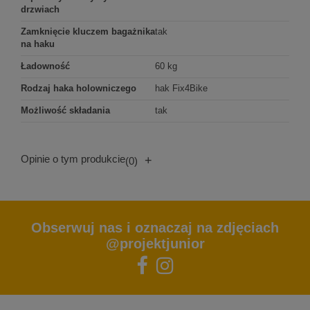
drzwiach
Zamknięcie kluczem bagażnika
tak
na haku
Ładowność
60 kg
Rodzaj haka holowniczego
hak Fix4Bike
Możliwość składania
tak
Opinie o tym produkcie
+
(0)
Obserwuj nas i oznaczaj na zdjęciach
@projektjunior