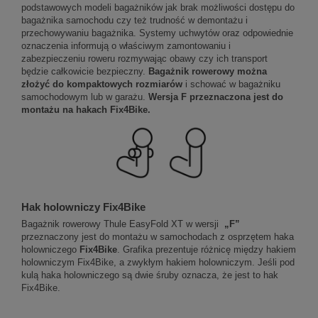
podstawowych modeli bagażników jak brak możliwości dostępu do
bagażnika samochodu czy też trudność w demontażu i
przechowywaniu bagażnika. Systemy uchwytów oraz odpowiednie
oznaczenia informują o właściwym zamontowaniu i
zabezpieczeniu roweru rozmywając obawy czy ich transport
będzie całkowicie bezpieczny.
Bagażnik rowerowy można
złożyć do kompaktowych rozmiarów
i schować w bagażniku
samochodowym lub w garażu.
Wersja F przeznaczona jest do
montażu na hakach Fix4Bike.
Hak holowniczy Fix4Bike
Bagażnik rowerowy Thule EasyFold XT w wersji
„F”
przeznaczony jest do montażu w samochodach z osprzętem haka
holowniczego
Fix4Bike
. Grafika prezentuje różnicę między hakiem
holowniczym Fix4Bike, a zwykłym hakiem holowniczym. Jeśli pod
kulą haka holowniczego są dwie śruby oznacza, że jest to hak
Fix4Bike.