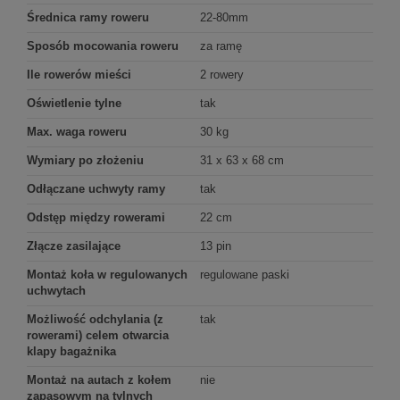
Średnica ramy roweru
22-80mm
Sposób mocowania roweru
za ramę
Ile rowerów mieści
2 rowery
Oświetlenie tylne
tak
Max. waga roweru
30 kg
Wymiary po złożeniu
31 x 63 x 68 cm
Odłączane uchwyty ramy
tak
Odstęp między rowerami
22 cm
Złącze zasilające
13 pin
Montaż koła w regulowanych
regulowane paski
uchwytach
Możliwość odchylania (z
tak
rowerami) celem otwarcia
klapy bagażnika
Montaż na autach z kołem
nie
zapasowym na tylnych