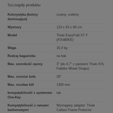
Szczegóły produktu
Kolorystyka (kolory
czarny, srebrny
dominujące)
Wymiary
123 x 63 x 68 cm
Model
Thule EasyFold XT F
(FIX4BIKE)
Waga
16,4 kg
Rodzaj bagażnika
na hak
Max. szerokość opony
3" (do 4,7" z paskami Thule XXL
Fatbike Wheel Straps)
Max. rozmiar koła
29"
Max. rozstaw kół
1300 mm
kompatybilność z systemem
tak
One-Key
Kompatybilność z ramami
Wymagany adapter: Thule
karbonowymi
Carbon Frame Protector