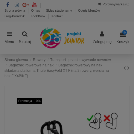
Porównywarka (
0
)
Strona główna
O nas
Sklep stacjonarny
Opinie klientów
Blog-Poradnik
LookBook
Kontakt
0
Menu
Szukaj
Zaloguj się
Koszyk
Strona główna
Rowery
Transport i przechowywanie rowerów
Bagażniki rowerowe na hak
Bagażnik rowerowy na hak
składana platforma Thule EasyFold XT F (na 2 rowery, wersja na
hak FIX4BIKE)
Promocja -10%