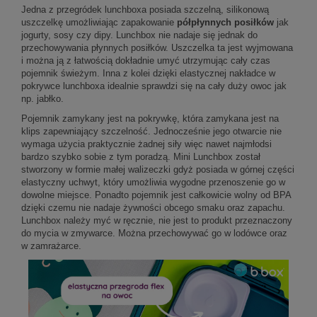
Jedna z przegródek lunchboxa posiada szczelną, silikonową
uszczelkę umożliwiając zapakowanie
półpłynnych posiłków
jak
jogurty, sosy czy dipy. Lunchbox nie nadaje się jednak do
przechowywania płynnych posiłków. Uszczelka ta jest wyjmowana
i można ją z łatwością dokładnie umyć utrzymując cały czas
pojemnik świeżym. Inna z kolei dzięki elastycznej nakładce w
pokrywce lunchboxa idealnie sprawdzi się na cały duży owoc jak
np. jabłko.
Pojemnik zamykany jest na pokrywkę, która zamykana jest na
klips zapewniający szczelność. Jednocześnie jego otwarcie nie
wymaga użycia praktycznie żadnej siły więc nawet najmłodsi
bardzo szybko sobie z tym poradzą. Mini Lunchbox został
stworzony w formie małej walizeczki gdyż posiada w górnej części
elastyczny uchwyt, który umożliwia wygodne przenoszenie go w
dowolne miejsce. Ponadto pojemnik jest całkowicie wolny od BPA
dzięki czemu nie nadaje żywności obcego smaku oraz zapachu.
Lunchbox należy myć w ręcznie, nie jest to produkt przeznaczony
do mycia w zmywarce. Można przechowywać go w lodówce oraz
w zamrażarce.