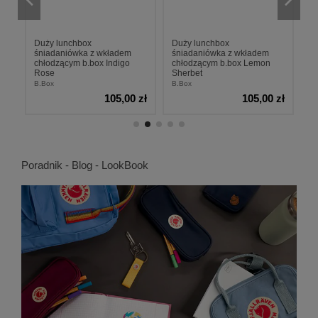
Duży lunchbox
Duży lunchbox
S
śniadaniówka z wkładem
śniadaniówka z wkładem
p
d
chłodzącym b.box Indigo
chłodzącym b.box Lemon
F
Rose
Sherbet
B.
B.Box
B.Box
zł
105,00 zł
105,00 zł
Poradnik - Blog - LookBook