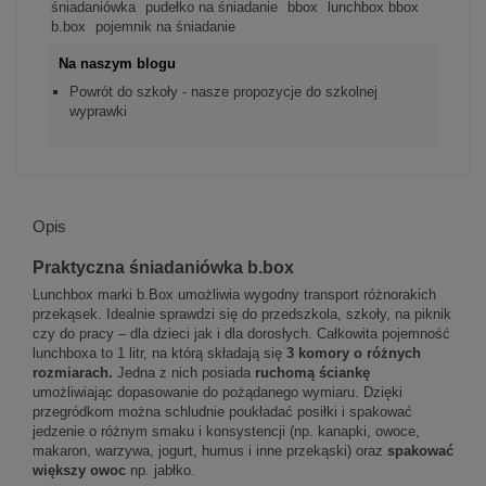
śniadaniówka
pudełko na śniadanie
bbox
lunchbox bbox
b.box
pojemnik na śniadanie
Na naszym blogu
Powrót do szkoły - nasze propozycje do szkolnej
wyprawki
Opis
Praktyczna śniadaniówka b.box
Lunchbox marki b.Box umożliwia wygodny transport różnorakich
przekąsek. Idealnie sprawdzi się do przedszkola, szkoły, na piknik
czy do pracy – dla dzieci jak i dla dorosłych. Całkowita pojemność
lunchboxa to 1 litr, na którą składają się
3 komory o różnych
rozmiarach.
Jedna z nich posiada
ruchomą ściankę
umożliwiając dopasowanie do pożądanego wymiaru. Dzięki
przegródkom można schludnie poukładać posiłki i spakować
jedzenie o różnym smaku i konsystencji (np. kanapki, owoce,
makaron, warzywa, jogurt, humus i inne przekąski) oraz
spakować
większy owoc
np. jabłko.