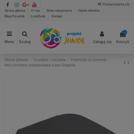
Porównywarka (
0
)
Strona główna
O nas
Sklep stacjonarny
Opinie klientów
Blog-Poradnik
LookBook
Kontakt
0
Menu
Szukaj
Zaloguj się
Koszyk
Strona główna
Turystyka i rozrywka
Pojemniki na żywność
Mini lunchbox śniadaniówka b.box Graphite