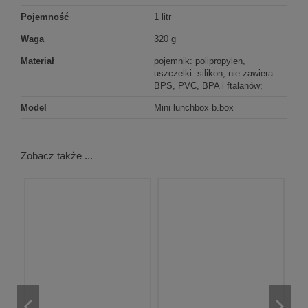
Pojemność
1 litr
Waga
320 g
Materiał
pojemnik: polipropylen,
uszczelki: silikon, nie zawiera
BPS, PVC, BPA i ftalanów;
Model
Mini lunchbox b.box
Zobacz także ...