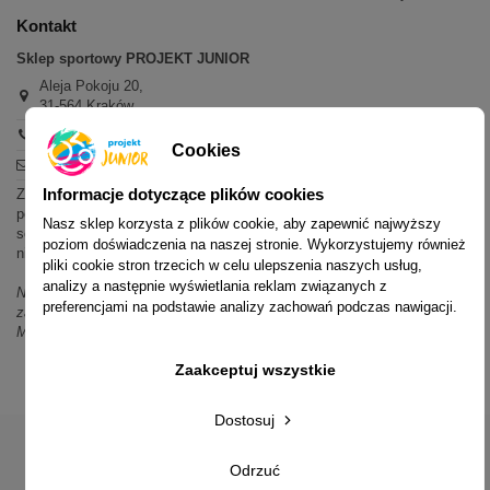
Kontakt
Sklep sportowy PROJEKT JUNIOR
Aleja Pokoju 20,
31-564 Kraków
+48 600 779 897
Cookies
sklep@projektjunior.pl
Informacje dotyczące plików cookies
Zapraszamy do sklepu stacjonarnego:
poniedziałek - piątek: 11.00-19.00
Nasz sklep korzysta z plików cookie, aby zapewnić najwyższy
sobota: 10.00-14.00
poziom doświadczenia na naszej stronie. Wykorzystujemy również
niedziela (każda): nieczynne
pliki cookie stron trzecich w celu ulepszenia naszych usług,
analizy a następnie wyświetlania reklam związanych z
Nie odpowiadamy na wiadomości SMS. W sprawach dotyczących
preferencjami na podstawie analizy zachowań podczas nawigacji.
zamówień i oferty prosimy o kontakt mailowy, telefoniczny lub przez
Messenger.
Zaakceptuj wszystkie
Dostosuj
Odrzuć
© 2014-2023 Projekt Junior Aleja Pokoju 20, 31-564 Kraków