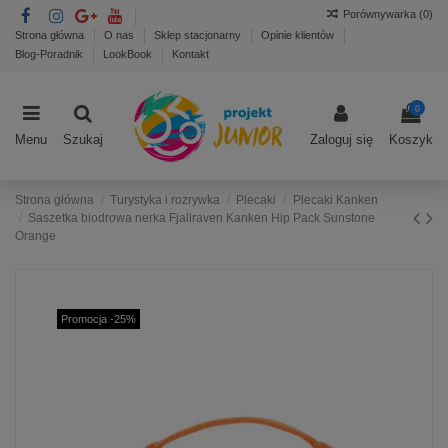
Porównywarka (
0
)
Strona główna
O nas
Sklep stacjonarny
Opinie klientów
Blog-Poradnik
LookBook
Kontakt
0
Menu
Szukaj
Zaloguj się
Koszyk
Strona główna
Turystyka i rozrywka
Plecaki
Plecaki Kanken
Saszetka biodrowa nerka Fjallraven Kanken Hip Pack Sunstone
Orange
Promocja -25%