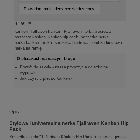
Powiadom mnie kiedy będzie dostępny
kanken
fjallraven kanken
Fjällräven
torba biodrowa
saszetka kanken
kanken hip pack
saszetka nerka
nerka kanken
nerka
saszetka biodrowa
torebka biodrowa
nerka na ramię
O plecakach na naszym blogu
Powrót do szkoły - nasze propozycje do szkolnej
wyprawki
Jak czyścić plecak Kanken?
Opis
Stylowa i uniwersalna nerka Fjallraven Kanken Hip
Pack
Saszetka "nerka" Fjällräven Kånken Hip Pack to niewielki jednak