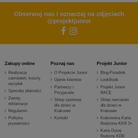
Obserwuj nas i oznaczaj na zdjęciach
@projektjunior
Zakupy online
Poznaj nas
Projekt Junior
Realizacja
O Projekcie Junior
Blog-Poradnik
zamówień, koszty
Opinie klientów
LookBook
wysyłek
Partnerzy i
Projekt Junior
Sposoby płatności
Przyjaciele
RACE
Zwroty,
Sklep sportowy
Sklep narciarski
reklamacje
dla dzieci w
dla dzieci w
Regulamin
Krakowie
Krakowie
Polityka
Kontakt
Krakowska Karta
prywatności
Rodzinna KKR 3+
Karta Dużej
Rodziny KDR