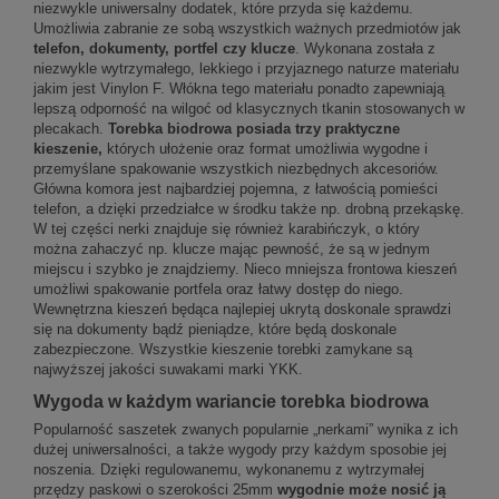
niezwykle uniwersalny dodatek, które przyda się każdemu.
Umożliwia zabranie ze sobą wszystkich ważnych przedmiotów jak
telefon, dokumenty, portfel czy klucze
. Wykonana została z
niezwykle wytrzymałego, lekkiego i przyjaznego naturze materiału
jakim jest Vinylon F. Włókna tego materiału ponadto zapewniają
lepszą odporność na wilgoć od klasycznych tkanin stosowanych w
plecakach.
Torebka biodrowa posiada trzy praktyczne
kieszenie,
których ułożenie oraz format umożliwia wygodne i
przemyślane spakowanie wszystkich niezbędnych akcesoriów.
Główna komora jest najbardziej pojemna, z łatwością pomieści
telefon, a dzięki przedziałce w środku także np. drobną przekąskę.
W tej części nerki znajduje się również karabińczyk, o który
można zahaczyć np. klucze mając pewność, że są w jednym
miejscu i szybko je znajdziemy. Nieco mniejsza frontowa kieszeń
umożliwi spakowanie portfela oraz łatwy dostęp do niego.
Wewnętrzna kieszeń będąca najlepiej ukrytą doskonale sprawdzi
się na dokumenty bądź pieniądze, które będą doskonale
zabezpieczone. Wszystkie kieszenie torebki zamykane są
najwyższej jakości suwakami marki YKK.
Wygoda w każdym wariancie torebka biodrowa
Popularność saszetek zwanych popularnie „nerkami” wynika z ich
dużej uniwersalności, a także wygody przy każdym sposobie jej
noszenia. Dzięki regulowanemu, wykonanemu z wytrzymałej
przędzy paskowi o szerokości 25mm
wygodnie może nosić ją