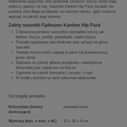
nadmiernie wypychać oraz próbować zmieścić rzeczy, które mają
większy gabaryt od niej. Saszetki Kanken Hip Pack ponadto nie
powinny zbyt długo przebywać na mocnym słońcu, gdyż może to
wpłynąć na jakość jego kolorów.
Zalety saszetki Fjallraven Kanken Hip Pack
Z łatwością pomieści wszystkie niezbędne rzeczy jak
telefon, klucze, portfel, powerbank i wiele innych
Posiada regulowany pas biodrowy oraz uchwyt na górze
saszetki
Torebkę można nosić zapiętą w pasie lub przewieszoną
przez ramię
Zapinana na zamek główna przegroda z wewnętrzną
kieszonką oraz zapięciem na klucze
Zapinane na zamek kieszenie z przodu i z tyłu
W środku etykieta na dane adresowe właściciela
Szczegóły produktu
Kolorystyka (kolory
pomarańczowy
dominujące)
Wymiary (wys. x szer. x dł.)
12 x 18 x 9 cm