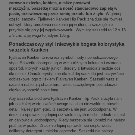
zarówno dziecko, kobieta, a także postawni
mężczyźni. Saszetkę można nosić standardowo zapiętą w
pasie, przewieszoną przez ramię przodu lub z tyłu.
W górnej
części saszetki Fjallraven Kanken Hip Pack znajduje się również
uchwyt, który umożliwia noszenie jej w dłoni, a szczególnie
przydaje się przy jej wypakowywaniu. Wymiary saszetki to 12 x 18
x 9 cm, a jej waga to jedyne 135 g.
Ponadczasowy styl i niezwykle bogata kolorystyka
saszetek Kanken
Fjallraven Kanken to również symbol mody i ponadczasowego
stylu. Saszetki dostępne są w wielu różnych kolorach i wzorach
spośród, których każdy junior i dorosły z łatwością znajdzie coś
dla siebie. Charakterystyczne dla każdej saszetki jest oczywiście
odblaskowe logo z liskiem Fjallraven Kanken. Saszetki wraz z
czasem nabierają charakteru i wielu szczęśliwym posiadaczom
ciężko wyobrazić sobie inną.
Aby saszetka biodrowa Fjallraven Kanken Hip Pack służyła nam
jak najdłużej warto zwrócić uwagę na kilka niezwykle istotnych
detali. Należy pamiętać, iż saszetka nie jest wodoodporna. W
deszczu sprawdzi się lepiej niż wiele innych modeli jednak nie jest
on całkowicie wodoodporny. Kiedy saszetka się ubrudzi nie należy
prać jej w pralce. Znacznie lepiej sprawdzi się ciepła woda,
delikatny detergent i miękka gąbeczka. Saszetki nie należy