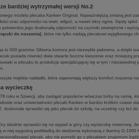
ze bardziej wytrzymałej wersji No.2
gowego modelu plecaka Kanken Original. Najważniejszą zmianą jest z
ści oraz odporności na wiatr, wilgoć, a nawet iskry ognia. Gęsty splo
o potwierdza jego doskonałą odporność na czynniki zewnętrzne i wytr
rączki do noszenia)
, które nie tylko nadają plecakowi wyjątkowego ch
ga to 550 gramów. Główna komora jest niezwykle pakowna, a dzięki suw
Plecak posiada również dwie otwarte boczne kieszenie oraz mniejszą p
suwaki w plecaku to produkcja specjalizującej się w tym i niezawodnej
em.
szyte miękkie nakładki, które zapewniają większy komfort noszenia n
 na wycieczkę
978 roku w Szwecji, aby zastąpić popularne wówczas torby na ramię, 
udowie oraz uniwersalności plecaki Kanken w bardzo krótkim czasie stał
. doskonale sprawdzi się jako plecak do szkoły, na uczelnię czy też d
tóry idealnie sprawdzi się na wypad w góry czy wycieczkę rowerową. Je
ną w niej wygodną podkładką do siedzenia wykonaną z tkaniny G-100
spersonalizować plecak, aby nie pomylić go z plecakiem znajomym bądź 