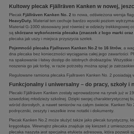
Kultowy plecak Fjällräven Kanken w nowej, jeszc
Plecak
Fjällräven Kanken No. 2
to nowa, odświeżona wersja fla
HeavyDuty.
Materiał ten cechuje bardzo wysoki poziom wytrzymało
Materiał G-1000 stosowany jest również w odzieży trekkingowej c
są
skórzane wykończenia plecaka (znaczek z logo marki oraz 
plecaka jak uszy i miejsca przyszycia szelek.
Pojemność plecaka Fjallraven Kanken No.2 to 16 litrów
, a wa
dna plecaka bez konieczności wyciągania całej jego zawartości. 
na spakowanie i łatwy dostęp do istotnych drobiazgów. Wszystkie 
noszenia go jak torbę, w razie potrzeby można spiąć je zatrzaski
Regulowane ramiona plecaka Fjallraven Kanken No. 2 posiadają w
Funkcjonalny i uniwersalny – do pracy, szkoły i
Plecaki Fjällräven Kanken zostały wprowadzone na rynek już w 1
szwedzkiej młodzieży szkolnej. Dzięki swojej charakterystycznej b
wśród dorosłych, a nawet seniorów na całym świecie. Kanken No 2
podręczniki, zeszyty i wszelkie inne notatki i dokumenty.
Plecak Kanken No.2 może służyć także jako plecak turystyczny, k
kręgosłupa. Wewnątrz plecaka znajduje się kieszeń z umieszczo
plecaka naszyta jest specjalna etykieta adresowa, która pozwoli 