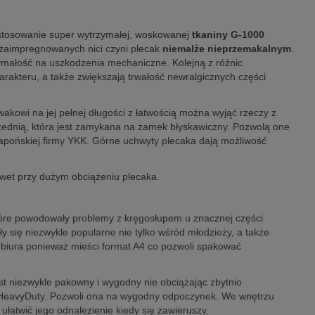
astosowanie super wytrzymałej, woskowanej
tkaniny G-1000
t zaimpregnowanych nici czyni plecak
niemalże nieprzemakalnym
.
zymałość na uszkodzenia mechaniczne. Kolejną z różnic
arakteru, a także zwiększają trwałość newralgicznych części
akowi na jej pełnej długości z łatwością można wyjąć rzeczy z
rzednią, która jest zamykana na zamek błyskawiczny. Pozwolą one
 japońskiej firmy YKK. Górne uchwyty plecaka dają możliwość
awet przy dużym obciążeniu plecaka.
które powodowały problemy z kręgosłupem u znacznej części
y się niezwykle popularne nie tylko wśród młodzieży, a także
o biura ponieważ mieści format A4 co pozwoli spakować
st niezwykle pakowny i wygodny nie obciążając zbytnio
0 HeavyDuty. Pozwoli ona na wygodny odpoczynek. We wnętrzu
ułatwić jego odnalezienie kiedy się zawieruszy.