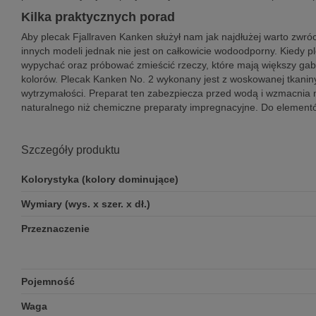
Kilka praktycznych porad
Aby plecak Fjallraven Kanken służył nam jak najdłużej warto zwróci
innych modeli jednak nie jest on całkowicie wodoodporny. Kiedy pl
wypychać oraz próbować zmieścić rzeczy, które mają większy gab
kolorów. Plecak Kanken No. 2 wykonany jest z woskowanej tkani
wytrzymałości. Preparat ten zabezpiecza przed wodą i wzmacnia ma
naturalnego niż chemiczne preparaty impregnacyjne. Do elementó
Szczegóły produktu
Kolorystyka (kolory dominujące)
Wymiary (wys. x szer. x dł.)
Przeznaczenie
Pojemność
Waga