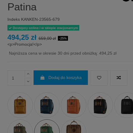
Patina
Indeks
KANKEN-23565-679
Dostępny online i w sklepie stacjonarnym
494,25 zł
659,00 zł
-25%
<p>Promocja!</p>
Najniższa cena w okresie 30 dni przed obniżką:
494,25 zł
Dodaj do koszyka