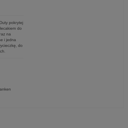
Duty pokrytej
plecakiem do
raz na
e i jedna
ycieczkę, do
ch.
kanken