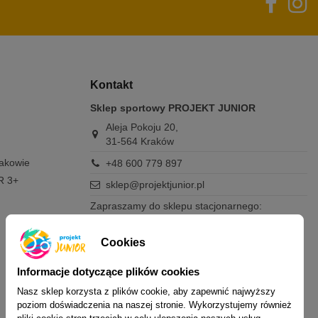
Kontakt
Sklep sportowy PROJEKT JUNIOR
Aleja Pokoju 20,
31-564 Kraków
rakowie
+48 600 779 897
R 3+
sklep@projektjunior.pl
Zapraszamy do sklepu stacjonarnego:
poniedziałek - piątek: 11.00-19.00
sobota: 10.00-14.00
Cookies
niedziela (każda): nieczynne
Informacje dotyczące plików cookies
Nie odpowiadamy na wiadomości SMS. W
sprawach dotyczących zamówień i oferty
Nasz sklep korzysta z plików cookie, aby zapewnić najwyższy
prosimy o kontakt mailowy, telefoniczny lub
poziom doświadczenia na naszej stronie. Wykorzystujemy również