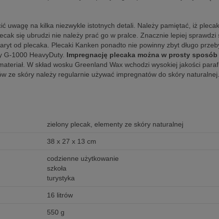
ć uwagę na kilka niezwykle istotnych detali. Należy pamiętać, iż pleca
ecak się ubrudzi nie należy prać go w pralce. Znacznie lepiej sprawdz
aryt od plecaka. Plecaki Kanken ponadto nie powinny zbyt długo prze
ny G-1000 HeavyDuty.
Impregnację plecaka można w prosty sposób
teriał. W skład wosku Greenland Wax wchodzi wysokiej jakości parafina
w ze skóry należy regularnie używać impregnatów do skóry naturalnej
zielony plecak, elementy ze skóry naturalnej
38 x 27 x 13 cm
codzienne użytkowanie
szkoła
turystyka
16 litrów
550 g