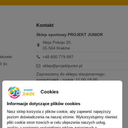
Kontakt
Sklep sportowy PROJEKT JUNIOR
Aleja Pokoju 20,
31-564 Kraków
rakowie
+48 600 779 897
R 3+
sklep@projektjunior.pl
Zapraszamy do sklepu stacjonarnego:
poniedziałek - piątek: 11.00-19.00
sobota: 10.00-14.00
niedziela (każda): nieczynne
Cookies
Nie odpowiadamy na wiadomości SMS. W
Informacje dotyczące plików cookies
sprawach dotyczących zamówień i oferty
Nasz sklep korzysta z plików cookie, aby zapewnić najwyższy
prosimy o kontakt mailowy, telefoniczny lub
poziom doświadczenia na naszej stronie. Wykorzystujemy również
przez Messenger.
pliki cookie stron trzecich w celu ulepszenia naszych usług,
analizy a następnie wyświetlania reklam związanych z