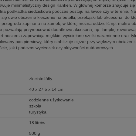
wuje minimalistyczny design Kanken. W głównej komorze znajduje się 
dna podkładka siedziskowa podczas postoju na ławce czy w terenie. Na
 się dwie obszerne kieszenie na butelki, przekąski lub akcesoria, do k
przegroda zapinana na zamek, w której można oddzielić np. mokre ubr
óre pozwalają przymocować dodatkowe akcesoria, np. lampkę rowerową, 
t noszenia zapewniają miękkie, wyściełane szelki naramienne oraz tyl
ulowany pas piersiowy, który stabilizuje ciężar przy większym obciąże
ście, jak i podczas wycieczek czy aktywności outdoorowych.
złocistożółty
40 x 27,5 x 14 cm
codzienne użytkowanie
szkoła
turystyka
18 litrów
500 g