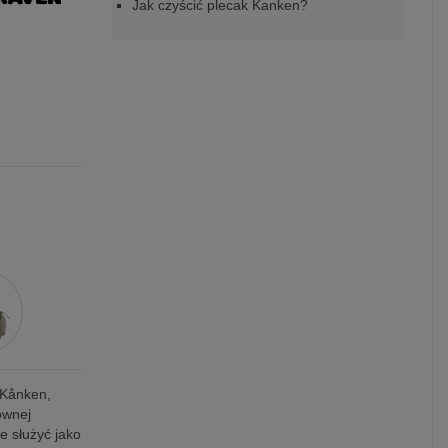
Jak czyścić plecak Kanken?
 Kånken,
ównej
e służyć jako