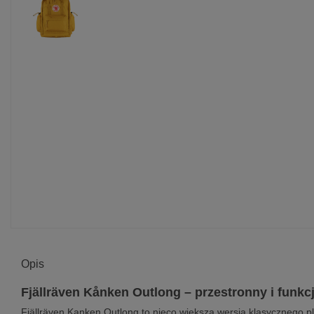
Opis
Fjällräven Kånken Outlong – przestronny i funkc
Fjällräven Kanken Outlong to nieco większa wersja klasycznego pl