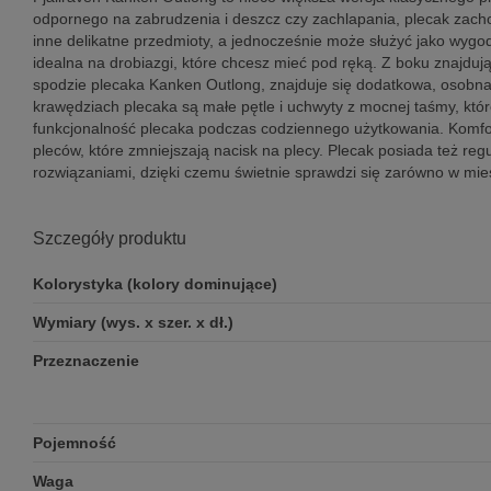
odpornego na zabrudzenia i deszcz czy zachlapania, plecak zacho
inne delikatne przedmioty, a jednocześnie może służyć jako wygo
idealna na drobiazgi, które chcesz mieć pod ręką. Z boku znajdują
spodzie plecaka Kanken Outlong, znajduje się dodatkowa, osobna 
krawędziach plecaka są małe pętle i uchwyty z mocnej taśmy, kt
funkcjonalność plecaka podczas codziennego użytkowania. Komfor
pleców, które zmniejszają nacisk na plecy. Plecak posiada też reg
rozwiązaniami, dzięki czemu świetnie sprawdzi się zarówno w mie
Szczegóły produktu
Kolorystyka (kolory dominujące)
Wymiary (wys. x szer. x dł.)
Przeznaczenie
Pojemność
Waga