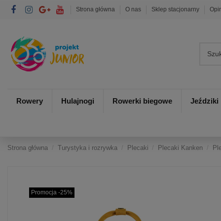
Strona główna
O nas
Sklep stacjonarny
Opi
Rowery
Hulajnogi
Rowerki biegowe
Jeździki
Strona główna
Turystyka i rozrywka
Plecaki
Plecaki Kanken
Pl
Promocja -25%