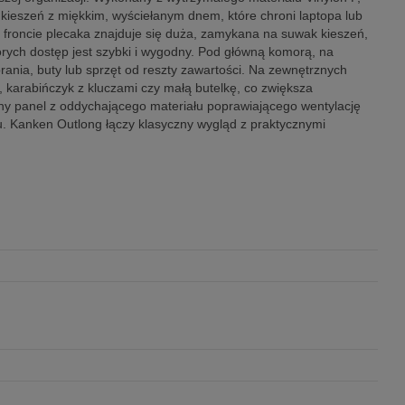
kieszeń z miękkim, wyściełanym dnem, które chroni laptopa lub
 froncie plecaka znajduje się duża, zamykana na suwak kieszeń,
tórych dostęp jest szybki i wygodny. Pod główną komorą, na
ania, buty lub sprzęt od reszty zawartości. Na zewnętrznych
karabińczyk z kluczami czy małą butelkę, co zwiększa
ny panel z oddychającego materiału poprawiającego wentylację
niu. Kanken Outlong łączy klasyczny wygląd z praktycznymi