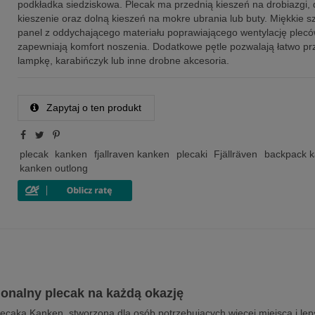
podkładka siedziskowa. Plecak ma przednią kieszeń na drobiazgi,
kieszenie oraz dolną kieszeń na mokre ubrania lub buty. Miękkie sze
panel z oddychającego materiału poprawiającego wentylację plec
zapewniają komfort noszenia. Dodatkowe pętle pozwalają łatwo pr
lampkę, karabińczyk lub inne drobne akcesoria.
Zapytaj o ten produkt
plecak
kanken
fjallraven kanken
plecaki
Fjällräven
backpack 
kanken outlong
jonalny plecak na każdą okazję
ecaka Kanken, stworzona dla osób potrzebujących więcej miejsca i lep