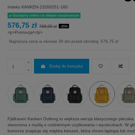
Indeks
KANKEN-23200251-160
Dostępny online i w sklepie stacjonarnym
576,75 zł
769,00 zł
-25%
<p>Promocja!</p>
Najniższa cena w okresie 30 dni przed obniżką:
576,75 zł
Dodaj do koszyka
Fjällraven Kanken Outlong to większa wersja klasycznego plecaka
stworzona z myślą o codziennym użytkowaniu i wycieczkach. W gł
komorze znajduje się miękka kieszeń, która chroni laptopa lub moż