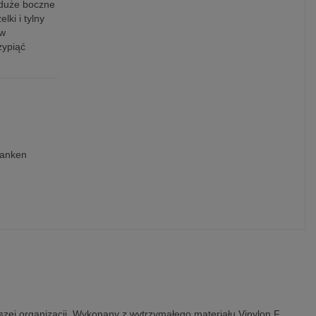
 duże boczne
lki i tylny
ów
zypiąć
kanken
szej organizacji. Wykonany z wytrzymałego materiału Vinylon F,