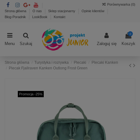
Porównywarka (
0
)
Strona główna
O nas
Sklep stacjonarny
Opinie klientów
Blog-Poradnik
LookBook
Kontakt
0
Menu
Szukaj
Zaloguj się
Koszyk
Strona główna
Turystyka i rozrywka
Plecaki
Plecaki Kanken
Plecak Fjallraven Kanken Outlong Frost Green
Promocja -25%