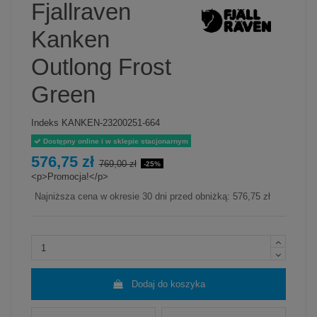
Fjallraven
Kanken
Outlong Frost
Green
Indeks
KANKEN-23200251-664
Dostępny online i w sklepie stacjonarnym
576,75 zł
769,00 zł
-25%
<p>Promocja!</p>
Najniższa cena w okresie 30 dni przed obniżką:
576,75 zł
Dodaj do koszyka