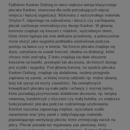
Fjällräven Kanken Outlong to nieco większa wersja klasycznego
plecaka Kanken, stworzona dla osób potrzebujących więcej
miejsca i lepszej organizacji. Wykonany z wytrzymałego materiału
Vinylon F, odpornego na zabrudzenia i deszcz czy zachlapania,
plecak zachowuje minimalistyczny design Kanken. W głównej
komorze znajduje się kieszeń z miękkim, wyściełanym dnem,
które chroni laptopa lub inne delikatne przedmioty, a jednocześnie
może służyć jako wygodna podkładka siedziskowa podczas
postoju na ławce czy w terenie. Na froncie plecaka znajduje się
duża, zamykana na suwak kieszeń, idealna na drobiazgi, które
chcesz mieć pod ręką. Z boku znajdują się dwie obszerne
kieszenie na butelki, przekąski lub akcesoria, do których dostęp
jest szybki i wygodny. Pod główną komorą, na spodzie plecaka
Kanken Outlong, znajduje się dodatkowa, osobna przegroda
zapinana na zamek, w której można oddzielić np. mokre ubrania,
buty lub sprzęt od reszty zawartości. Na zewnętrznych
krawędziach plecaka są małe pętle i uchwyty z mocnej taśmy,
które pozwalają przymocować dodatkowe akcesoria, np. lampkę
rowerową, karabińczyk z kluczami czy małą butelkę, co zwiększa
funkcjonalność plecaka podczas codziennego użytkowania.
Komfort noszenia zapewniają miękkie, wyściełane szelki
naramienne oraz tylny panel z oddychającego materiału
poprawiającego wentylację pleców, które zmniejszają nacisk na
plecy. Plecak posiada też regulowany pas piersiowy, który