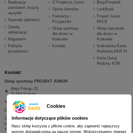
Realizacja
O Projekcie Junior
Blog-Poradnik
zamówień, koszty
Opinie klientów
LookBook
wysyłek
Partnerzy i
Projekt Junior
Sposoby płatności
Przyjaciele
RACE
Zwroty,
Sklep sportowy
Sklep narciarski
reklamacje
dla dzieci w
dla dzieci w
Regulamin
Krakowie
Krakowie
Polityka
Kontakt
Krakowska Karta
prywatności
Rodzinna KKR 3+
Karta Dużej
Rodziny KDR
Kontakt
Sklep sportowy PROJEKT JUNIOR
Aleja Pokoju 20,
31-564 Kraków
+48 600 779 897
Cookies
sklep@projektjunior.pl
Informacje dotyczące plików cookies
Zapraszamy do sklepu stacjonarnego:
poniedziałek - piątek: 11.00-19.00
Nasz sklep korzysta z plików cookie, aby zapewnić najwyższy
sobota: 10.00-14.00
poziom doświadczenia na naszej stronie. Wykorzystujemy również