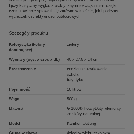
stabilizuje ciężar przy większym obciążeniu. Kanken Outlong
łączy klasyczny wygląd z praktycznymi rozwiązaniami, dzięki
czemu świetnie sprawdzi się zarówno w mieście, jak i podczas
wycieczek czy aktywności outdoorowych.
Szczegóły produktu
Kolorystyka (kolory
zielony
dominujące)
Wymiary (wys. x szer. x dł.)
40 x 27,5 x 14 cm
Przeznaczenie
codzienne użytkowanie
szkoła
turystyka
Pojemność
18 litrów
Waga
500 g
Materiał
G-1000® HeavyDuty, elementy
ze skóry naturalnej
Model
Kamken Outlong
Grupa wiekowa
dzieci w wieku szkolnym