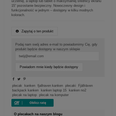
uczelnię, a laptop lub tablet o maksymalnej średnicy ekranu
15” pozostanie bezpieczny. Nowoczesny design i
funkcjonalność w jednym – dostępny w kilku modnych
kolorach.
Zapytaj o ten produkt
Podaj nam swój adres e-mail to powiadomimy Cię, gdy
produkt będzie dostępny w naszym sklepie
Powiadom mnie kiedy będzie dostępny
plecak
kanken
fjallraven kanken
plecaki
Fjällräven
backpack kanken
kanken laptop 15
kanken no2
plecak na laptop
plecak na komputer
O plecakach na naszym blogu