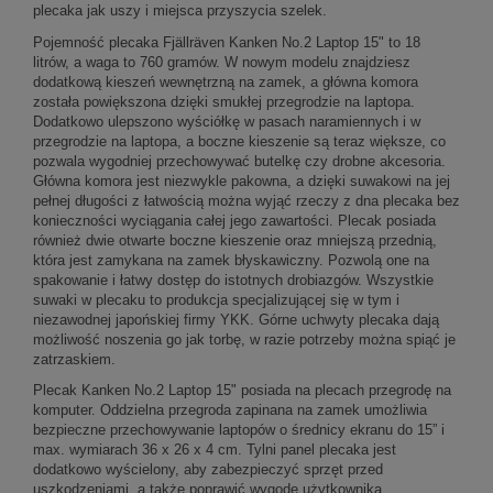
plecaka jak uszy i miejsca przyszycia szelek.
Pojemność plecaka Fjällräven Kanken No.2 Laptop 15" to 18
litrów, a waga to 760 gramów. W nowym modelu znajdziesz
dodatkową kieszeń wewnętrzną na zamek, a główna komora
została powiększona dzięki smukłej przegrodzie na laptopa.
Dodatkowo ulepszono wyściółkę w pasach naramiennych i w
przegrodzie na laptopa, a boczne kieszenie są teraz większe, co
pozwala wygodniej przechowywać butelkę czy drobne akcesoria.
Główna komora jest niezwykle pakowna, a dzięki suwakowi na jej
pełnej długości z łatwością można wyjąć rzeczy z dna plecaka bez
konieczności wyciągania całej jego zawartości. Plecak posiada
również dwie otwarte boczne kieszenie oraz mniejszą przednią,
która jest zamykana na zamek błyskawiczny. Pozwolą one na
spakowanie i łatwy dostęp do istotnych drobiazgów. Wszystkie
suwaki w plecaku to produkcja specjalizującej się w tym i
niezawodnej japońskiej firmy YKK. Górne uchwyty plecaka dają
możliwość noszenia go jak torbę, w razie potrzeby można spiąć je
zatrzaskiem.
Plecak Kanken No.2 Laptop 15" posiada na plecach przegrodę na
komputer. Oddzielna przegroda zapinana na zamek umożliwia
bezpieczne przechowywanie laptopów o średnicy ekranu do 15” i
max. wymiarach 36 x 26 x 4 cm. Tylni panel plecaka jest
dodatkowo wyścielony, aby zabezpieczyć sprzęt przed
uszkodzeniami, a także poprawić wygodę użytkownika.