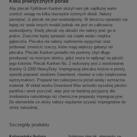
Kilka praktycznych porad
Aby plecak Fjällräven Kanken służył nam jak najdłużej warto
zwrócić uwagę na kilka niezwykle istotnych detali. Należy
pamiętać, iż plecak nie jest wodoodporny. W deszczu sprawdzi się
lepiej niż wiele innych modeli jednak nie jest on całkowicie
wodoodporny. Kiedy plecak się ubrudzi nie należy prać go w
pralce. Znacznie lepiej sprawdzi się ciepła woda i miękka
gąbeczka. Plecaka nie należy nadmiernie wypychać oraz
próbować zmieścić rzeczy, które mają większy gabaryt od
plecaka. Plecaki Kanken ponadto nie powinny zbyt długo
przebywać na mocnym słońcu, gdyż może to wpłynąć na jakość
jego kolorów. Plecak Kanken No. 2 wykonany jest z woskowanej
tkaniny G-1000 HeavyDuty. Impregnację plecaka można w prosty
sposób poprawić woskiem Greenland, również w celu zwiększenia
wytrzymałości. Preparat ten zabezpiecza przed wodą i wzmacnia
materiał. W skład wosku Greenland Wax wchodzi wysokiej jakości
parafina i wosk pszczeli, więc jest on bardziej przyjazny dla
środowiska naturalnego niż chemiczne preparaty impregnacyjne.
Do elementów ze skóry należy regularnie używać impregnatów do
skóry naturalnej.
Szczegóły produktu
Kolorystyka (kolory
fioletowy plecak, elementy ze