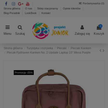
Porównywarka (
0
)
Strona główna
O nas
Sklep stacjonarny
Opinie klientów
Blog-Poradnik
LookBook
Kontakt
0
Menu
Szukaj
Zaloguj się
Koszyk
Strona główna
Turystyka i rozrywka
Plecaki
Plecaki Kanken
Plecak Fjallraven Kanken No. 2 Update Laptop 15" Mesa Purple
Promocja -25%