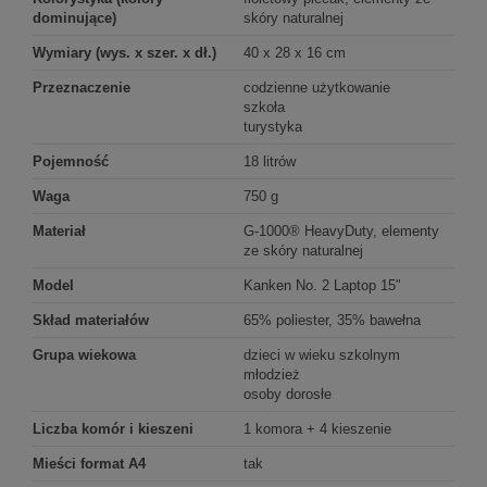
dominujące)
skóry naturalnej
Wymiary (wys. x szer. x dł.)
40 x 28 x 16 cm
Przeznaczenie
codzienne użytkowanie
szkoła
turystyka
Pojemność
18 litrów
Waga
750 g
Materiał
G-1000® HeavyDuty, elementy
ze skóry naturalnej
Model
Kanken No. 2 Laptop 15"
Skład materiałów
65% poliester, 35% bawełna
Grupa wiekowa
dzieci w wieku szkolnym
młodzież
osoby dorosłe
Liczba komór i kieszeni
1 komora + 4 kieszenie
Mieści format A4
tak