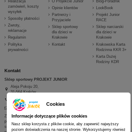
Realizacja
O Projekcie Junior
Blog-Poradnik
zamówień, koszty
Opinie klientów
LookBook
wysyłek
Partnerzy i
Projekt Junior
Sposoby płatności
Przyjaciele
RACE
Zwroty,
Sklep sportowy
Sklep narciarski
reklamacje
dla dzieci w
dla dzieci w
Regulamin
Krakowie
Krakowie
Polityka
Kontakt
Krakowska Karta
prywatności
Rodzinna KKR 3+
Karta Dużej
Rodziny KDR
Kontakt
Sklep sportowy PROJEKT JUNIOR
Aleja Pokoju 20,
31-564 Kraków
+48 600 779 897
Cookies
sklep@projektjunior.pl
Informacje dotyczące plików cookies
Zapraszamy do sklepu stacjonarnego:
poniedziałek - piątek: 11.00-19.00
Nasz sklep korzysta z plików cookie, aby zapewnić najwyższy
sobota: 10.00-14.00
poziom doświadczenia na naszej stronie. Wykorzystujemy również
niedziela (każda): nieczynne