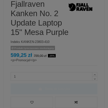
Fjallraven
Kanken No. 2
Update Laptop
15" Mesa Purple
Indeks
KANKEN-23803-410
Produkt tymczasowo niedostępny
599,25 zł
799,00 zł
-25%
<p>Promocja!</p>
Dodaj do koszyka