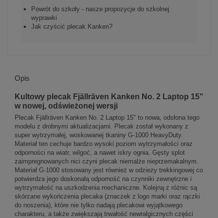
Powrót do szkoły - nasze propozycje do szkolnej
wyprawki
Jak czyścić plecak Kanken?
Opis
Kultowy plecak Fjällräven Kanken No. 2 Laptop 15"
w nowej, odświeżonej wersji
Plecak Fjällräven Kanken No. 2 Laptop 15" to nowa, odsłona tego
modelu z drobnymi aktualizacjami. Plecak został wykonany z
super wytrzymałej, woskowanej tkaniny G-1000 HeavyDuty.
Materiał ten cechuje bardzo wysoki poziom wytrzymałości oraz
odporności na wiatr, wilgoć, a nawet iskry ognia. Gęsty splot
zaimpregnowanych nici czyni plecak niemalże nieprzemakalnym.
Materiał G-1000 stosowany jest również w odzieży trekkingowej co
potwierdza jego doskonałą odporność na czynniki zewnętrzne i
wytrzymałość na uszkodzenia mechaniczne. Kolejną z różnic są
skórzane wykończenia plecaka (znaczek z logo marki oraz rączki
do noszenia), które nie tylko nadają plecakowi wyjątkowego
charakteru, a także zwiększają trwałość newralgicznych części