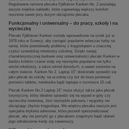
Regulowane ramiona plecaka Fjällräven Kanken No. 2 posiadają
wszyte miękkie nakładki, które zapewniają większy komfort
noszenia nawet przy dużym obciążeniu plecaka.
Funkcjonalny i uniwersalny – do pracy, szkoły i na
wycieczkę
Plecaki Fjällräven Kanken zostały wprowadzone na rynek już w
1978 roku w Szwecji, aby zastąpić popularne wówczas torby na
ramię, które powodowały problemy z kręgosłupem u znacznej
części szwedzkiej młodzieży szkolnej. Dzięki swojej
charakterystycznej budowie oraz uniwersalności plecaki Kanken w
bardzo krótkim czasie stały się niezwykle popularne nie tylko
wśród młodzieży, a także wśród dorosłych, a nawet seniorów na
całym świecie. Kanken No 2. Laptop 15" doskonale sprawdzi się
jako plecak do szkoły, na uczelnię czy też do biura ponieważ
pomieści tableta, notebooka bądź laptopa o rozmiarze 15 cali.
Plecak Kanken No.2 Laptop 15" może służyć także jako plecak
turystyczny, który idealnie sprawdzi się na wypad w góry czy
wycieczkę rowerową. Jest niezwykle pakowny i wygodny nie
obciążając zbytnio kręgosłupa. We wnętrzu plecaka naszyta jest
specjalna etykieta adresowa, która pozwoli spersonalizować
plecak, aby nie pomylić go z plecakiem znajomym bądź ułatwić
jego odnalezienie kiedy się zawieruszy.