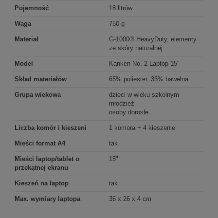
Pojemność
18 litrów
Waga
750 g
Materiał
G-1000® HeavyDuty, elementy
ze skóry naturalnej
Model
Kanken No. 2 Laptop 15"
Skład materiałów
65% poliester, 35% bawełna
Grupa wiekowa
dzieci w wieku szkolnym
młodzież
osoby dorosłe
Liczba komór i kieszeni
1 komora + 4 kieszenie
Mieści format A4
tak
Mieści laptop/tablet o
15"
przekątnej ekranu
Kieszeń na laptop
tak
Max. wymiary laptopa
36 x 26 x 4 cm