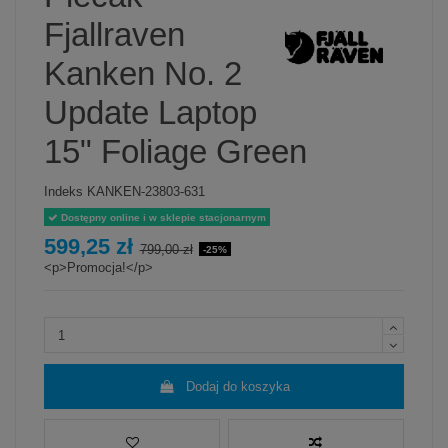
Fjallraven
Kanken No. 2
Update Laptop
15" Foliage Green
Indeks
KANKEN-23803-631
Dostępny online i w sklepie stacjonarnym
599,25 zł
799,00 zł
-25%
<p>Promocja!</p>
Dodaj do koszyka