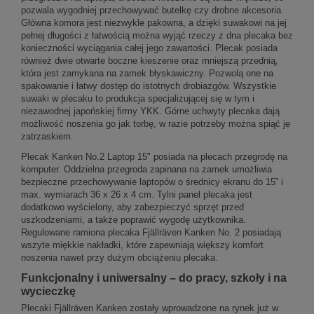
pozwala wygodniej przechowywać butelkę czy drobne akcesoria.
Główna komora jest niezwykle pakowna, a dzięki suwakowi na jej
pełnej długości z łatwością można wyjąć rzeczy z dna plecaka bez
konieczności wyciągania całej jego zawartości. Plecak posiada
również dwie otwarte boczne kieszenie oraz mniejszą przednią,
która jest zamykana na zamek błyskawiczny. Pozwolą one na
spakowanie i łatwy dostęp do istotnych drobiazgów. Wszystkie
suwaki w plecaku to produkcja specjalizującej się w tym i
niezawodnej japońskiej firmy YKK. Górne uchwyty plecaka dają
możliwość noszenia go jak torbę, w razie potrzeby można spiąć je
zatrzaskiem.
Plecak Kanken No.2 Laptop 15" posiada na plecach przegrodę na
komputer. Oddzielna przegroda zapinana na zamek umożliwia
bezpieczne przechowywanie laptopów o średnicy ekranu do 15” i
max. wymiarach 36 x 26 x 4 cm. Tylni panel plecaka jest
dodatkowo wyścielony, aby zabezpieczyć sprzęt przed
uszkodzeniami, a także poprawić wygodę użytkownika.
Regulowane ramiona plecaka Fjällräven Kanken No. 2 posiadają
wszyte miękkie nakładki, które zapewniają większy komfort
noszenia nawet przy dużym obciążeniu plecaka.
Funkcjonalny i uniwersalny – do pracy, szkoły i na
wycieczkę
Plecaki Fjällräven Kanken zostały wprowadzone na rynek już w