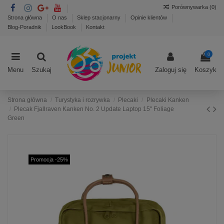
Porównywarka (
0
)
Strona główna
O nas
Sklep stacjonarny
Opinie klientów
Blog-Poradnik
LookBook
Kontakt
0
Menu
Szukaj
Zaloguj się
Koszyk
Strona główna
Turystyka i rozrywka
Plecaki
Plecaki Kanken
Plecak Fjallraven Kanken No. 2 Update Laptop 15" Foliage
Green
Promocja -25%