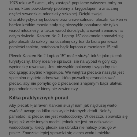
1978 roku w Szwecji, aby zastąpić popularne wówczas torby na
ramię, które powodowały problemy z kręgosłupem u znacznej
części szwedzkiej młodzieży szkolnej. Dzięki swojej
charakterystycznej budowie oraz uniwersalności plecaki Kanken w
bardzo krótkim czasie stały się niezwykle popularne nie tylko
wśród młodzieży, a także wśród dorosłych, a nawet seniorów na
całym świecie. Kanken No 2. Laptop 15" doskonale sprawdzi się
jako plecak do szkoły, na uczelnię czy też do biura ponieważ
pomieści tableta, notebooka bądź laptopa o rozmiarze 15 cali.
Plecak Kanken No.2 Laptop 15" może służyć także jako plecak
turystyczny, który idealnie sprawdzi się na wypad w góry czy
wycieczkę rowerową. Jest niezwykle pakowny i wygodny nie
obciążając zbytnio kręgosłupa. We wnętrzu plecaka naszyta jest
specjalna etykieta adresowa, która pozwoli spersonalizować
plecak, aby nie pomylić go z plecakiem znajomym bądź ułatwić
jego odnalezienie kiedy się zawieruszy.
Kilka praktycznych porad
Aby plecak Fjällräven Kanken służył nam jak najdłużej warto
zwrócić uwagę na kilka niezwykle istotnych detali. Należy
pamiętać, iż plecak nie jest wodoodporny. W deszczu sprawdzi się
lepiej niż wiele innych modeli jednak nie jest on całkowicie
wodoodporny. Kiedy plecak się ubrudzi nie należy prać go w
pralce. Znacznie lepiej sprawdzi się ciepła woda i miękka