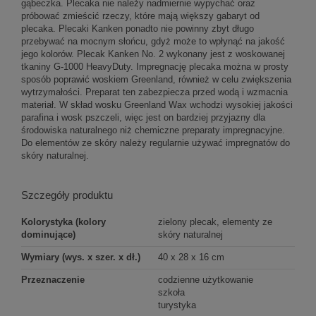
gąbeczka. Plecaka nie należy nadmiernie wypychać oraz
próbować zmieścić rzeczy, które mają większy gabaryt od
plecaka. Plecaki Kanken ponadto nie powinny zbyt długo
przebywać na mocnym słońcu, gdyż może to wpłynąć na jakość
jego kolorów. Plecak Kanken No. 2 wykonany jest z woskowanej
tkaniny G-1000 HeavyDuty. Impregnację plecaka można w prosty
sposób poprawić woskiem Greenland, również w celu zwiększenia
wytrzymałości. Preparat ten zabezpiecza przed wodą i wzmacnia
materiał. W skład wosku Greenland Wax wchodzi wysokiej jakości
parafina i wosk pszczeli, więc jest on bardziej przyjazny dla
środowiska naturalnego niż chemiczne preparaty impregnacyjne.
Do elementów ze skóry należy regularnie używać impregnatów do
skóry naturalnej.
Szczegóły produktu
Kolorystyka (kolory
zielony plecak, elementy ze
dominujące)
skóry naturalnej
Wymiary (wys. x szer. x dł.)
40 x 28 x 16 cm
Przeznaczenie
codzienne użytkowanie
szkoła
turystyka