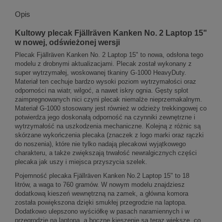
Opis
Kultowy plecak Fjällräven Kanken No. 2 Laptop 15"
w nowej, odświeżonej wersji
Plecak Fjällräven Kanken No. 2 Laptop 15" to nowa, odsłona tego
modelu z drobnymi aktualizacjami. Plecak został wykonany z
super wytrzymałej, woskowanej tkaniny G-1000 HeavyDuty.
Materiał ten cechuje bardzo wysoki poziom wytrzymałości oraz
odporności na wiatr, wilgoć, a nawet iskry ognia. Gęsty splot
zaimpregnowanych nici czyni plecak niemalże nieprzemakalnym.
Materiał G-1000 stosowany jest również w odzieży trekkingowej co
potwierdza jego doskonałą odporność na czynniki zewnętrzne i
wytrzymałość na uszkodzenia mechaniczne. Kolejną z różnic są
skórzane wykończenia plecaka (znaczek z logo marki oraz rączki
do noszenia), które nie tylko nadają plecakowi wyjątkowego
charakteru, a także zwiększają trwałość newralgicznych części
plecaka jak uszy i miejsca przyszycia szelek.
Pojemność plecaka Fjällräven Kanken No.2 Laptop 15" to 18
litrów, a waga to 760 gramów. W nowym modelu znajdziesz
dodatkową kieszeń wewnętrzną na zamek, a główna komora
została powiększona dzięki smukłej przegrodzie na laptopa.
Dodatkowo ulepszono wyściółkę w pasach naramiennych i w
przegrodzie na laptopa, a boczne kieszenie są teraz większe, co