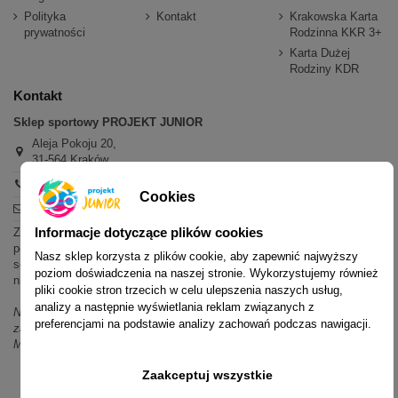
Polityka
Kontakt
Krakowska Karta
prywatności
Rodzinna KKR 3+
Karta Dużej
Rodziny KDR
Kontakt
Sklep sportowy PROJEKT JUNIOR
Aleja Pokoju 20,
31-564 Kraków
+48 600 779 897
Cookies
sklep@projektjunior.pl
Informacje dotyczące plików cookies
Zapraszamy do sklepu stacjonarnego:
poniedziałek - piątek: 11.00-19.00
Nasz sklep korzysta z plików cookie, aby zapewnić najwyższy
sobota: 10.00-14.00
poziom doświadczenia na naszej stronie. Wykorzystujemy również
niedziela (każda): nieczynne
pliki cookie stron trzecich w celu ulepszenia naszych usług,
analizy a następnie wyświetlania reklam związanych z
Nie odpowiadamy na wiadomości SMS. W sprawach dotyczących
preferencjami na podstawie analizy zachowań podczas nawigacji.
zamówień i oferty prosimy o kontakt mailowy, telefoniczny lub przez
Messenger.
Zaakceptuj wszystkie