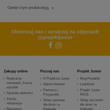
Opinie o tym produkcie
+
(0)
Obserwuj nas i oznaczaj na zdjęciach
@projektjunior
Zakupy online
Poznaj nas
Projekt Junior
Realizacja
O Projekcie Junior
Blog-Poradnik
zamówień, koszty
Opinie klientów
LookBook
wysyłek
Partnerzy i
Projekt Junior
Sposoby płatności
Przyjaciele
RACE
Zwroty,
Sklep sportowy
Sklep narciarski
reklamacje
dla dzieci w
dla dzieci w
Regulamin
Krakowie
Krakowie