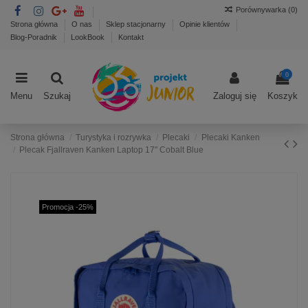
Porównywarka (
0
)
Strona główna
O nas
Sklep stacjonarny
Opinie klientów
Blog-Poradnik
LookBook
Kontakt
0
Menu
Szukaj
Zaloguj się
Koszyk
Strona główna
Turystyka i rozrywka
Plecaki
Plecaki Kanken
Plecak Fjallraven Kanken Laptop 17" Cobalt Blue
Promocja -25%