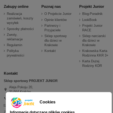
Zakupy online
Poznaj nas
Projekt Junior
Realizacja
O Projekcie Junior
Blog-Poradnik
zamówień, koszty
Opinie klientów
LookBook
wysyłek
Partnerzy i
Projekt Junior
Sposoby płatności
Przyjaciele
RACE
Zwroty,
Sklep sportowy
Sklep narciarski
reklamacje
dla dzieci w
dla dzieci w
Regulamin
Krakowie
Krakowie
Polityka
Kontakt
Krakowska Karta
prywatności
Rodzinna KKR 3+
Karta Dużej
Rodziny KDR
Kontakt
Sklep sportowy PROJEKT JUNIOR
Aleja Pokoju 20,
31-564 Kraków
+48 600 779 897
Cookies
sklep@projektjunior.pl
Informacje dotyczące plików cookies
Zapraszamy do sklepu stacjonarnego: