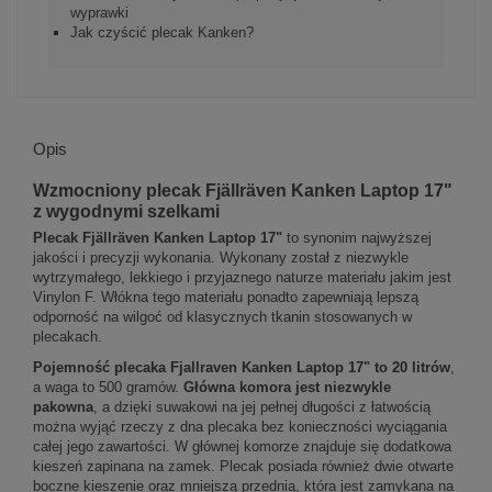
wyprawki
Jak czyścić plecak Kanken?
Opis
Wzmocniony plecak Fjällräven Kanken Laptop 17"
z wygodnymi szelkami
Plecak Fjällräven Kanken Laptop 17"
to synonim najwyższej
jakości i precyzji wykonania. Wykonany został z niezwykle
wytrzymałego, lekkiego i przyjaznego naturze materiału jakim jest
Vinylon F. Włókna tego materiału ponadto zapewniają lepszą
odporność na wilgoć od klasycznych tkanin stosowanych w
plecakach.
Pojemność plecaka Fjallraven Kanken Laptop 17" to 20 litrów
,
a waga to 500 gramów.
Główna komora jest niezwykle
pakowna
, a dzięki suwakowi na jej pełnej długości z łatwością
można wyjąć rzeczy z dna plecaka bez konieczności wyciągania
całej jego zawartości. W głównej komorze znajduje się dodatkowa
kieszeń zapinana na zamek. Plecak posiada również dwie otwarte
boczne kieszenie oraz mniejszą przednią, która jest zamykana na