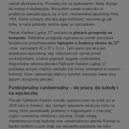
zamek błyskawiczny. Pozwolą one na spakowanie i łatwy dostęp
do istotnych drobiazgów. Wszystkie suwaki w plecaku to
produkcja specjalizującej się w tym i niezawodnej japońskiej firmy
YKK. Górne uchwyty plecaka dają możliwość noszenia go jak
torbę, w razie potrzeby można spiąć je zatrzaskiem.
Plecak Kanken Laptop 17" posiada na
plecach przegrodę na
komputer.
Oddzielna przegroda zapinana na zamek umożliwia
bezpieczne przechowywanie
laptopów o średnicy ekranu do 17”
i max. wymiarach 41 x 27 x 3 cm. Tylni panel plecaka jest
dodatkowo wyścielony, aby zabezpieczyć sprzęt przed
uszkodzeniami, a także poprawić wygodę użytkownika.
Regulowane ramiona plecaka Fjallraven Kanken Laptop 17
posiadają wszyte miękkie nakładki (od strony wewnętrze w szarym
kolorze), które zapewniają większy komfort noszenia nawet przy
dużym obciążeniu plecaka.
Funkcjonalny i uniwersalny – do pracy, do szkoły i
na wycieczkę
Plecaki Fjällräven Kanken zostały wypuszczone na rynek już w
1978 roku w Szwecji, aby zastąpić popularne wówczas torby na
ramię, które powodowały problemy z kręgosłupem u znacznej
części szwedzkiej młodzieży szkolnej. Dzięki swojej
charakterystycznej budowie oraz uniwersalności plecaki Kanken w
bardzo krótkim czasie stały się niezwykle popularne nie tylko