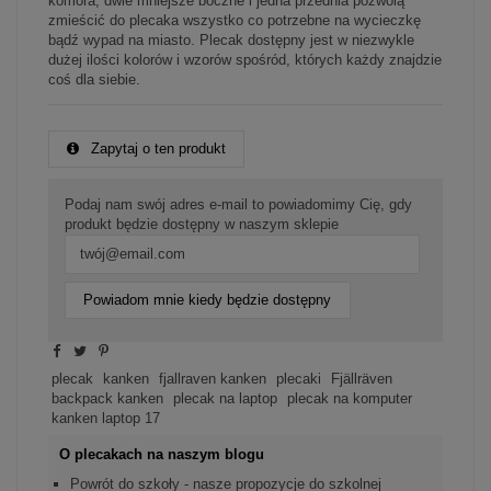
komora, dwie mniejsze boczne i jedna przednia pozwolą
zmieścić do plecaka wszystko co potrzebne na wycieczkę
bądź wypad na miasto. Plecak dostępny jest w niezwykle
dużej ilości kolorów i wzorów spośród, których każdy znajdzie
coś dla siebie.
Zapytaj o ten produkt
Podaj nam swój adres e-mail to powiadomimy Cię, gdy
produkt będzie dostępny w naszym sklepie
Powiadom mnie kiedy będzie dostępny
plecak
kanken
fjallraven kanken
plecaki
Fjällräven
backpack kanken
plecak na laptop
plecak na komputer
kanken laptop 17
O plecakach na naszym blogu
Powrót do szkoły - nasze propozycje do szkolnej