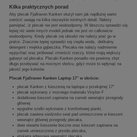
Kilka praktycznych porad
Aby plecak Fjallraven Kanken służył nam jak najdłużej warto
zwrócić uwagę na kilka niezwykle istotnych detali. Należy
pamiętać, iż plecak nie jest wodoodporny. W deszczu sprawdzi się
lepiej niż wiele innych modeli jednak nie jest on całkowicie
wodoodporny. Kiedy plecak się ubrudzi nie należy prać go w
pralce. Znacznie lepiej sprawdzi się ciepła woda, delikatny
detergent i miękka gąbeczka. Plecaka nie należy nadmiernie
wypychać oraz próbować zmieścić rzeczy, które mają większy
gabaryt od plecaka. Plecaki Kanken ponadto nie powinny zbyt
długo przebywać na mocnym słońcu, gdyż może to wpłynąć na
jakość jego kolorów.
Plecak Fjallraven Kanken Laptop 17" w skrócie:
plecak Kanken z kieszenią na laptopa o przekątnej 17"
plecak wykonany z mocnego materiału Vinylon F
dodatkowa kieszeń zapinana na zamek wewnątrz przegrody
głównej
wygodne szelki wykonane z komfortowej pianki,
plecak zawiera siedzisko seat pad umieszczone w kieszeni
wewnątrz głównej przegrody plecaka,
dwie otwarte kieszenie boczne oraz kieszeń zapinana na
zamek umieszczona z przodu plecaka,
etykieta adresowa wewnątrz plecaka.