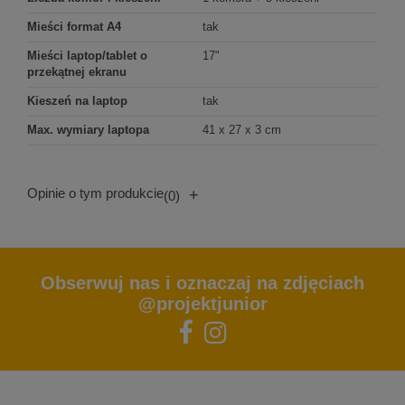
Mieści format A4
tak
Mieści laptop/tablet o
17"
przekątnej ekranu
Kieszeń na laptop
tak
Max. wymiary laptopa
41 x 27 x 3 cm
Opinie o tym produkcie
+
(0)
Obserwuj nas i oznaczaj na zdjęciach
@projektjunior