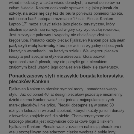
wśród młodzieży, a także wśród dorosłych, a nawet seniorów na
całym świecie. Kanken doskonale sprawdzi się jako
plecak do
szkoły, na uczelnię czy też do biura
ponieważ pomieści tableta,
notebooka bądź laptopa o rozmiarze 17 cali. Plecak Kanken
Laptop 17" może służyć także jako plecak turystyczny, który
idealnie sprawdzi się na wypad w góry czy wycieczkę rowerową.
Jest niezwykle pakowny i wygodny nie obciążając zbytnio
kręgosłupa. Ponadto każdy plecak Fjallraven Kanken posiada
seat
pad
, czyli małą karimatę,
która pozwoli na wygodny odpoczynek
i każdych warunkach i na każdym szlaku. We wnętrzu plecaka
naszyta jest specjalna etykieta adresowa, która pozwoli
spersonalizować plecak, aby nie pomylić go z plecakiem
znajomym bądź ułatwić jego odnalezienie kiedy się zawieruszy.
Ponadczasowy styl i niezwykle bogata kolorystyka
plecaków Kanken
Fjallraven Kanken to również symbol mody i ponadczasowego
stylu. Już od ponad 40 lat design plecaków pozostaje niezmienny,
dzięki czemu Kanken wciąż jest jedną z najpopularniejszych
marek plecaków i nie tylko. Plecaki dostępne są w ponad 50
różnych kolorach i wzorach spośród, których każdy junior i dorosły
z łatwością znajdzie coś dla siebie. Charakterystyczne dla
każdego plecaka jest oczywiście odblaskowe logo z liskiem
Fjallraven Kanken. Plecaki wraz z czasem nabierają charakteru i
wielu szczęśliwym posiadaczom ciężko wyobrazić sobie inny.