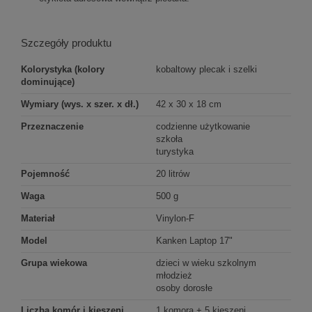
Szczegóły produktu
Kolorystyka (kolory
kobaltowy plecak i szelki
dominujące)
Wymiary (wys. x szer. x dł.)
42 x 30 x 18 cm
Przeznaczenie
codzienne użytkowanie
szkoła
turystyka
Pojemność
20 litrów
Waga
500 g
Materiał
Vinylon-F
Model
Kanken Laptop 17"
Grupa wiekowa
dzieci w wieku szkolnym
młodzież
osoby dorosłe
Liczba komór i kieszeni
1 komora + 5 kieszeni