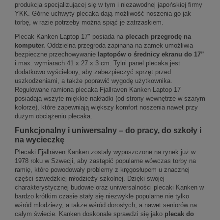
produkcja specjalizującej się w tym i niezawodnej japońskiej firmy
YKK. Górne uchwyty plecaka dają możliwość noszenia go jak
torbę, w razie potrzeby można spiąć je zatrzaskiem.
Plecak Kanken Laptop 17" posiada na
plecach przegrodę na
komputer.
Oddzielna przegroda zapinana na zamek umożliwia
bezpieczne przechowywanie
laptopów o średnicy ekranu do 17”
i max. wymiarach 41 x 27 x 3 cm. Tylni panel plecaka jest
dodatkowo wyścielony, aby zabezpieczyć sprzęt przed
uszkodzeniami, a także poprawić wygodę użytkownika.
Regulowane ramiona plecaka Fjallraven Kanken Laptop 17
posiadają wszyte miękkie nakładki (od strony wewnętrze w szarym
kolorze), które zapewniają większy komfort noszenia nawet przy
dużym obciążeniu plecaka.
Funkcjonalny i uniwersalny – do pracy, do szkoły i
na wycieczkę
Plecaki Fjällräven Kanken zostały wypuszczone na rynek już w
1978 roku w Szwecji, aby zastąpić popularne wówczas torby na
ramię, które powodowały problemy z kręgosłupem u znacznej
części szwedzkiej młodzieży szkolnej. Dzięki swojej
charakterystycznej budowie oraz uniwersalności plecaki Kanken w
bardzo krótkim czasie stały się niezwykle popularne nie tylko
wśród młodzieży, a także wśród dorosłych, a nawet seniorów na
całym świecie. Kanken doskonale sprawdzi się jako
plecak do