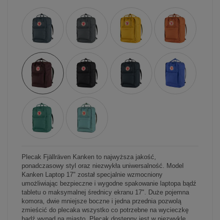
Plecak Fjällräven Kanken to najwyższa jakość,
ponadczasowy styl oraz niezwykła uniwersalność. Model
Kanken Laptop 17" został specjalnie wzmocniony
umożliwiając bezpieczne i wygodne spakowanie laptopa bądź
tabletu o maksymalnej średnicy ekranu 17". Duże pojemna
komora, dwie mniejsze boczne i jedna przednia pozwolą
zmieścić do plecaka wszystko co potrzebne na wycieczkę
bądź wypad na miasto. Plecak dostępny jest w niezwykle