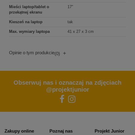
Mieści laptop/tablet o
17"
przekątnej ekranu
Kieszeń na laptop
tak
Max. wymiary laptopa
41 x 27 x 3 cm
Opinie o tym produkcie
+
(0)
Obserwuj nas i oznaczaj na zdjęciach
@projektjunior
Zakupy online
Poznaj nas
Projekt Junior