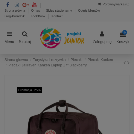
Porównywarka (
0
)
Strona główna
O nas
Sklep stacjonarny
Opinie klientów
Blog-Poradnik
LookBook
Kontakt
0
Menu
Szukaj
Zaloguj się
Koszyk
Strona główna
Turystyka i rozrywka
Plecaki
Plecaki Kanken
Plecak Fjallraven Kanken Laptop 17" Blackberry
Promocja -25%