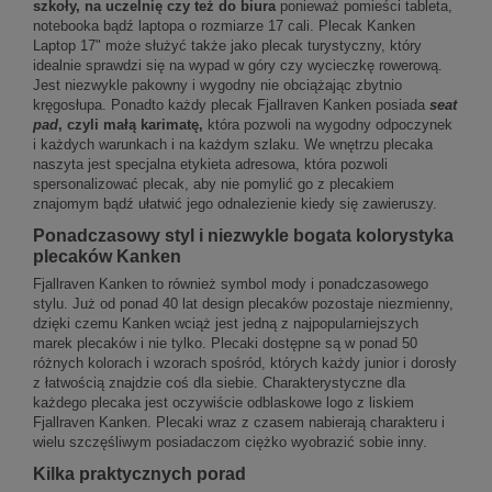
szkoły, na uczelnię czy też do biura
ponieważ pomieści tableta,
notebooka bądź laptopa o rozmiarze 17 cali. Plecak Kanken
Laptop 17" może służyć także jako plecak turystyczny, który
idealnie sprawdzi się na wypad w góry czy wycieczkę rowerową.
Jest niezwykle pakowny i wygodny nie obciążając zbytnio
kręgosłupa. Ponadto każdy plecak Fjallraven Kanken posiada
seat
pad
, czyli małą karimatę,
która pozwoli na wygodny odpoczynek
i każdych warunkach i na każdym szlaku. We wnętrzu plecaka
naszyta jest specjalna etykieta adresowa, która pozwoli
spersonalizować plecak, aby nie pomylić go z plecakiem
znajomym bądź ułatwić jego odnalezienie kiedy się zawieruszy.
Ponadczasowy styl i niezwykle bogata kolorystyka
plecaków Kanken
Fjallraven Kanken to również symbol mody i ponadczasowego
stylu. Już od ponad 40 lat design plecaków pozostaje niezmienny,
dzięki czemu Kanken wciąż jest jedną z najpopularniejszych
marek plecaków i nie tylko. Plecaki dostępne są w ponad 50
różnych kolorach i wzorach spośród, których każdy junior i dorosły
z łatwością znajdzie coś dla siebie. Charakterystyczne dla
każdego plecaka jest oczywiście odblaskowe logo z liskiem
Fjallraven Kanken. Plecaki wraz z czasem nabierają charakteru i
wielu szczęśliwym posiadaczom ciężko wyobrazić sobie inny.
Kilka praktycznych porad