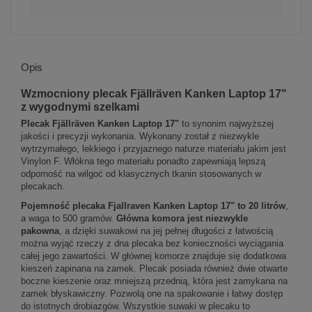
Opis
Wzmocniony plecak Fjällräven Kanken Laptop 17"
z wygodnymi szelkami
Plecak Fjällräven Kanken Laptop 17"
to synonim najwyższej
jakości i precyzji wykonania. Wykonany został z niezwykle
wytrzymałego, lekkiego i przyjaznego naturze materiału jakim jest
Vinylon F. Włókna tego materiału ponadto zapewniają lepszą
odporność na wilgoć od klasycznych tkanin stosowanych w
plecakach.
Pojemność plecaka Fjallraven Kanken Laptop 17" to 20 litrów
,
a waga to 500 gramów.
Główna komora jest niezwykle
pakowna
, a dzięki suwakowi na jej pełnej długości z łatwością
można wyjąć rzeczy z dna plecaka bez konieczności wyciągania
całej jego zawartości. W głównej komorze znajduje się dodatkowa
kieszeń zapinana na zamek. Plecak posiada również dwie otwarte
boczne kieszenie oraz mniejszą przednią, która jest zamykana na
zamek błyskawiczny. Pozwolą one na spakowanie i łatwy dostęp
do istotnych drobiazgów. Wszystkie suwaki w plecaku to