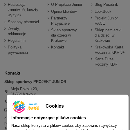
Realizacja
O Projekcie Junior
Blog-Poradnik
zamówień, koszty
Opinie klientów
LookBook
wysyłek
Partnerzy i
Projekt Junior
Sposoby płatności
Przyjaciele
RACE
Zwroty,
Sklep sportowy
Sklep narciarski
reklamacje
dla dzieci w
dla dzieci w
Regulamin
Krakowie
Krakowie
Polityka
Kontakt
Krakowska Karta
prywatności
Rodzinna KKR 3+
Karta Dużej
Rodziny KDR
Kontakt
Sklep sportowy PROJEKT JUNIOR
Aleja Pokoju 20,
31-564 Kraków
+48 600 779 897
Cookies
sklep@projektjunior.pl
Informacje dotyczące plików cookies
Zapraszamy do sklepu stacjonarnego:
poniedziałek - piątek: 11.00-19.00
Nasz sklep korzysta z plików cookie, aby zapewnić najwyższy
sobota: 10.00-14.00