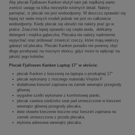
Aby plecak Fjallraven Kanken służył nam jak najdłużej warto
zwrócić uwagę na kilka niezwykle istotnych detali. Należy
pamiętać, iż plecak nie jest wodoodporny. W deszczu sprawdzi się
lepiej niż wiele innych modeli jednak nie jest on całkowicie
wodoodporny. Kiedy plecak się ubrudzi nie należy prać go w
pralce. Znacznie lepiej sprawdzi się ciepła woda, delikatny
detergent i miękka gąbeczka. Plecaka nie należy nadmiernie
wypychać oraz próbować zmieścić rzeczy, które mają większy
gabaryt od plecaka. Plecaki Kanken ponadto nie powinny zbyt
długo przebywać na mocnym słońcu, gdyż może to wpłynąć na
jakość jego kolorów.
Plecak Fjallraven Kanken Laptop 17" w skrócie:
plecak Kanken z kieszenią na laptopa o przekątnej 17"
plecak wykonany z mocnego materiału Vinylon F
dodatkowa kieszeń zapinana na zamek wewnątrz przegrody
głównej
wygodne szelki wykonane z komfortowej pianki,
plecak zawiera siedzisko seat pad umieszczone w kieszeni
wewnątrz głównej przegrody plecaka,
dwie otwarte kieszenie boczne oraz kieszeń zapinana na
zamek umieszczona z przodu plecaka,
etykieta adresowa wewnątrz plecaka.