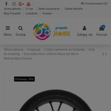
Porównywarka (
0
)
Strona główna
O nas
Sklep stacjonarny
Opinie klientów
Blog-Poradnik
LookBook
Kontakt
0
Menu
Szukaj
Zaloguj się
Koszyk
Strona główna
Hulajnogi
Części zamienne do hulajnóg
Koła
do hulajnóg
Koło kółko Micro 200mm Black (do Micro
Metropolitan Deluxe)
Promocja -10%