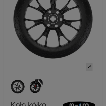
Koło kółko