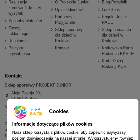
Realizacja
O Projekcie Junior
Blog-Poradnik
zamówień, koszty
Opinie klientów
LookBook
wysyłek
Partnerzy i
Projekt Junior
Sposoby płatności
Przyjaciele
RACE
Zwroty,
Sklep sportowy
Sklep narciarski
reklamacje
dla dzieci w
dla dzieci w
Regulamin
Krakowie
Krakowie
Polityka
Kontakt
Krakowska Karta
prywatności
Rodzinna KKR 3+
Karta Dużej
Rodziny KDR
Kontakt
Sklep sportowy PROJEKT JUNIOR
Aleja Pokoju 20,
31-564 Kraków
+48 600 779 897
Cookies
sklep@projektjunior.pl
Informacje dotyczące plików cookies
Zapraszamy do sklepu stacjonarnego:
poniedziałek - piątek: 11.00-19.00
Nasz sklep korzysta z plików cookie, aby zapewnić najwyższy
sobota: 10.00-14.00
poziom doświadczenia na naszej stronie. Wykorzystujemy również