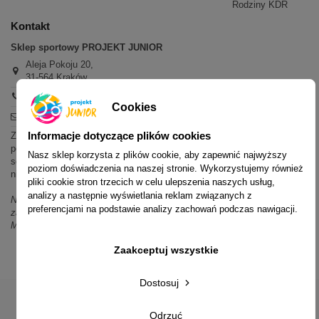
Rodziny KDR
Kontakt
Sklep sportowy PROJEKT JUNIOR
Aleja Pokoju 20,
31-564 Kraków
+48 600 779 897
Cookies
sklep@projektjunior.pl
Informacje dotyczące plików cookies
Zapraszamy do sklepu stacjonarnego:
poniedziałek - piątek: 11.00-19.00
Nasz sklep korzysta z plików cookie, aby zapewnić najwyższy
sobota: 10.00-14.00
poziom doświadczenia na naszej stronie. Wykorzystujemy również
niedziela (każda): nieczynne
pliki cookie stron trzecich w celu ulepszenia naszych usług,
analizy a następnie wyświetlania reklam związanych z
Nie odpowiadamy na wiadomości SMS. W sprawach dotyczących
preferencjami na podstawie analizy zachowań podczas nawigacji.
zamówień i oferty prosimy o kontakt mailowy, telefoniczny lub przez
Messenger.
Zaakceptuj wszystkie
Dostosuj
Odrzuć