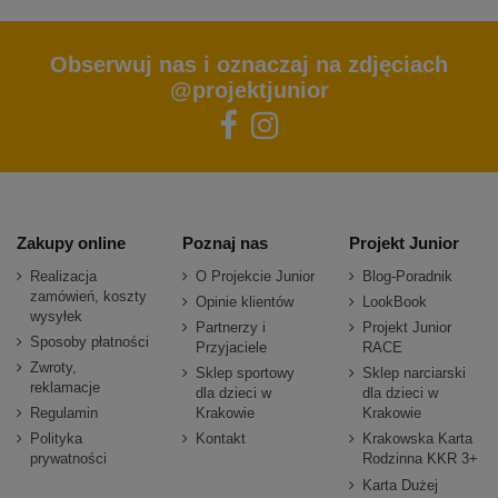
Obserwuj nas i oznaczaj na zdjęciach
@projektjunior
Zakupy online
Poznaj nas
Projekt Junior
Realizacja
O Projekcie Junior
Blog-Poradnik
zamówień, koszty
Opinie klientów
LookBook
wysyłek
Partnerzy i
Projekt Junior
Sposoby płatności
Przyjaciele
RACE
Zwroty,
Sklep sportowy
Sklep narciarski
reklamacje
dla dzieci w
dla dzieci w
Regulamin
Krakowie
Krakowie
Polityka
Kontakt
Krakowska Karta
prywatności
Rodzinna KKR 3+
Karta Dużej