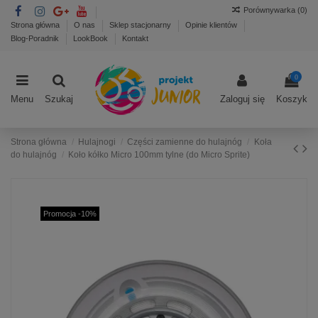
Porównywarka (
0
)
Strona główna
O nas
Sklep stacjonarny
Opinie klientów
Blog-Poradnik
LookBook
Kontakt
0
Menu
Szukaj
Zaloguj się
Koszyk
Strona główna
Hulajnogi
Części zamienne do hulajnóg
Koła
do hulajnóg
Koło kółko Micro 100mm tylne (do Micro Sprite)
Promocja -10%