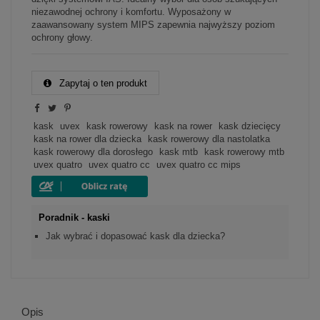
niezawodnej ochrony i komfortu. Wyposażony w
zaawansowany system MIPS zapewnia najwyższy poziom
ochrony głowy.
Zapytaj o ten produkt
kask
uvex
kask rowerowy
kask na rower
kask dziecięcy
kask na rower dla dziecka
kask rowerowy dla nastolatka
kask rowerowy dla dorosłego
kask mtb
kask rowerowy mtb
uvex quatro
uvex quatro cc
uvex quatro cc mips
Poradnik - kaski
Jak wybrać i dopasować kask dla dziecka?
Opis