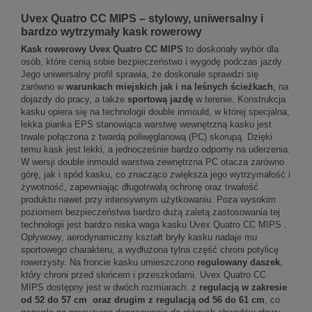
Uvex Quatro CC MIPS – stylowy, uniwersalny i
bardzo wytrzymały kask rowerowy
Kask rowerowy Uvex Quatro CC MIPS
to doskonały wybór dla
osób, które cenią sobie bezpieczeństwo i wygodę podczas jazdy.
Jego uniwersalny profil sprawia, że doskonale sprawdzi się
zarówno w
warunkach miejskich jak i na leśnych ścieżkach
, na
dojazdy do pracy, a także
sportową jazdę
w terenie. Konstrukcja
kasku opiera się na technologii double inmould, w której specjalna,
lekka pianka EPS stanowiąca warstwę wewnętrzną kasku jest
trwale połączona z twardą poliwęglanową (PC) skorupą. Dzięki
temu kask jest lekki, a jednocześnie bardzo odporny na uderzenia.
W wersji double inmould warstwa zewnętrzna PC otacza zarówno
górę, jak i spód kasku, co znacząco zwiększa jego wytrzymałość i
żywotność, zapewniając długotrwałą ochronę oraz trwałość
produktu nawet przy intensywnym użytkowaniu. Poza wysokim
poziomem bezpieczeństwa bardzo dużą zaletą zastosowania tej
technologii jest bardzo niska waga kasku Uvex Quatro CC MIPS .
Opływowy, aerodynamiczny kształt bryły kasku nadaje mu
sportowego charakteru, a wydłużona tylna część chroni potylicę
rowerzysty. Na froncie kasku umieszczono
regulowany daszek
,
który chroni przed słońcem i przeszkodami. Uvex Quatro CC
MIPS dostępny jest w dwóch rozmiarach: z
regulacją w zakresie
od 52 do 57 cm oraz drugim z regulacją od 56 do 61 cm
, co