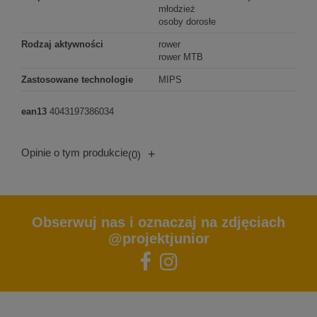
młodzież
osoby dorosłe
Rodzaj aktywności
rower
rower MTB
Zastosowane technologie
MIPS
ean13
4043197386034
Opinie o tym produkcie
+
(0)
Obserwuj nas i oznaczaj na zdjęciach
@projektjunior