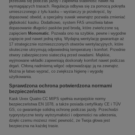
przesuwa się podczas jazdy i zapewnia stabilność nawet na
wymagających trasach. Regulacja odbywa się za pomocą pokrętła
umieszczonego z tyłu kasku – wystarczy je przekręcić, by
dopasować obwód, a specjalny suwak wewnątrz pozwala zmieniać
głębokość kasku. Dodatkowo, system FAS umożliwia łatwe
dopasowanie długości pasków pod brodą, które zwieńczone są
zapięciem
Monomatic
. Pozwala ono na szybkie, pewne i wygodne
zapięcie pod nawet jedną ręką. Wydajną wentylację gwarantuje aż
17 strategicznie rozmieszczonych otworów wentylacyjnych, które
skutecznie utrzymują odpowiednią temperaturę i komfort. Przednie
otwory zabezpieczono siateczką przed owadami. Miękkie,
wyjmowane wkładki zapewniają doskonały komfort nawet podczas
drgań. Chłoną nadmierną wilgoć odprowadzając ją na zewnątrz.
Można je łatwo wyprać, co zwiększa higienę i wygodę
użytkowania.
Sprawdzona ochrona potwierdzona normami
bezpieczeństwa
Kask Uvex Quatro CC MIPS spełnia europejskie normy
bezpieczeństwa EN 1078, a także posiada certyfikaty CE i TÜV
GS, co gwarantuje solidną ochronę podczas jazdy. Przechodzi
rygorystyczne testy wytrzymałości i odporności na uderzenia,
dzięki czemu możesz mieć pewność, że Twoja głowa jest
bezpieczna na każdej trasie.