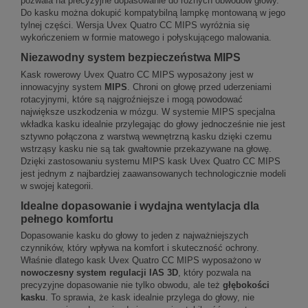
pozwala na precyzyjne dopasowanie do różnych obwodów głowy.
Do kasku można dokupić kompatybilną lampkę montowaną w jego
tylnej części. Wersja Uvex Quatro CC MIPS wyróżnia się
wykończeniem w formie matowego i połyskującego malowania.
Niezawodny system bezpieczeństwa MIPS
Kask rowerowy Uvex Quatro CC MIPS wyposażony jest w
innowacyjny system
MIPS
. Chroni on głowę przed uderzeniami
rotacyjnymi, które są najgroźniejsze i mogą powodować
największe uszkodzenia w mózgu. W systemie MIPS specjalna
wkładka kasku idealnie przylegając do głowy jednocześnie nie jest
sztywno połączona z warstwą wewnętrzną kasku dzięki czemu
wstrząsy kasku nie są tak gwałtownie przekazywane na głowę.
Dzięki zastosowaniu systemu MIPS kask Uvex Quatro CC MIPS
jest jednym z najbardziej zaawansowanych technologicznie modeli
w swojej kategorii.
Idealne dopasowanie i wydajna wentylacja dla
pełnego komfortu
Dopasowanie kasku do głowy to jeden z najważniejszych
czynników, który wpływa na komfort i skuteczność ochrony.
Właśnie dlatego kask Uvex Quatro CC MIPS wyposażono w
nowoczesny system regulacji IAS 3D
, który pozwala na
precyzyjne dopasowanie nie tylko obwodu, ale też
głębokości
kasku
. To sprawia, że kask idealnie przylega do głowy, nie