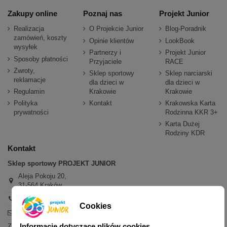
Zakupy online
Poznaj nas
Projekt Junior
Realizacja
O Projekcie Junior
Blog-Poradnik
zamówień, koszty
Opinie klientów
LookBook
wysyłek
Partnerzy i
Projekt Junior
Sposoby płatności
Przyjaciele
RACE
Zwroty,
Sklep sportowy
Sklep narciarski
reklamacje
dla dzieci w
dla dzieci w
Regulamin
Krakowie
Krakowie
Polityka
Kontakt
Krakowska Karta
prywatności
Rodzinna KKR 3+
Karta Dużej
Rodziny KDR
Kontakt
Sklep sportowy PROJEKT JUNIOR
Aleja Pokoju 20,
31-564 Kraków
+48 600 779 897
Cookies
sklep@projektjunior.pl
Informacje dotyczące plików cookies
Zapraszamy do sklepu stacjonarnego: