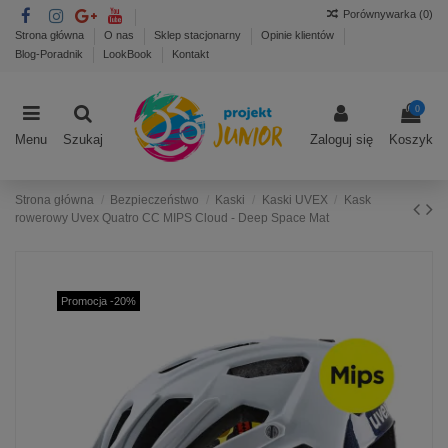
Porównywarka (
0
)
Strona główna
O nas
Sklep stacjonarny
Opinie klientów
Blog-Poradnik
LookBook
Kontakt
0
Menu
Szukaj
Zaloguj się
Koszyk
Strona główna
Bezpieczeństwo
Kaski
Kaski UVEX
Kask
rowerowy Uvex Quatro CC MIPS Cloud - Deep Space Mat
Promocja -20%