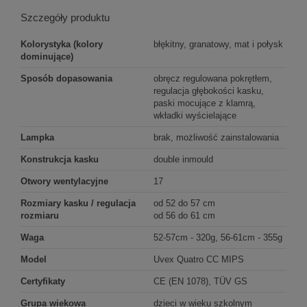
Szczegóły produktu
Kolorystyka (kolory
błękitny, granatowy, mat i połysk
dominujące)
Sposób dopasowania
obręcz regulowana pokrętłem,
regulacja głębokości kasku,
paski mocujące z klamrą,
wkładki wyścielające
Lampka
brak, możliwość zainstalowania
Konstrukcja kasku
double inmould
Otwory wentylacyjne
17
Rozmiary kasku / regulacja
od 52 do 57 cm
rozmiaru
od 56 do 61 cm
Waga
52-57cm - 320g, 56-61cm - 355g
Model
Uvex Quatro CC MIPS
Certyfikaty
CE (EN 1078), TÜV GS
Grupa wiekowa
dzieci w wieku szkolnym