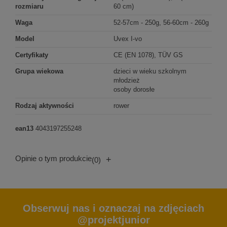
rozmiaru
60 cm)
Waga
52-57cm - 250g, 56-60cm - 260g
Model
Uvex I-vo
Certyfikaty
CE (EN 1078), TÜV GS
Grupa wiekowa
dzieci w wieku szkolnym
młodzież
osoby dorosłe
Rodzaj aktywności
rower
ean13
4043197255248
Opinie o tym produkcie
+
(0)
Obserwuj nas i oznaczaj na zdjęciach
@projektjunior