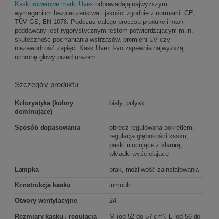
Kaski rowerowe marki Uvex
odpowiadają najwyższym
wymaganiom bezpieczeństwa i jakości zgodnie z normami: CE,
TÜV GS, EN 1078. Podczas całego procesu produkcji kask
poddawany jest rygorystycznym testom potwierdzającym m.in.
skuteczność pochłaniania wstrząsów, promieni UV czy
niezawodność zapięć. Kask Uvex I-vo zapewnia najwyższą
ochronę głowy przed urazem.
Szczegóły produktu
Kolorystyka (kolory
biały, połysk
dominujące)
Sposób dopasowania
obręcz regulowana pokrętłem,
regulacja głębokości kasku,
paski mocujące z klamrą,
wkładki wyścielające
Lampka
brak, możliwość zainstalowania
Konstrukcja kasku
inmould
Otwory wentylacyjne
24
Rozmiary kasku / regulacja
M (od 52 do 57 cm), L (od 56 do