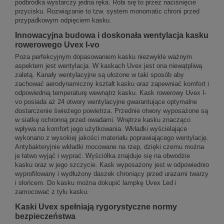
podbródka wystarczy jedna ręka. Robi się to przez naciśnięcie
przycisku. Rozwiązanie to tzw. system monomatic chroni przed
przypadkowym odpięciem kasku.
Innowacyjna budowa i doskonała wentylacja kasku
rowerowego Uvex I-vo
Poza perfekcyjnym dopasowaniem kasku niezwykle ważnym
aspektem jest wentylacja. W kaskach Uvex jest ona niewątpliwą
zaletą. Kanały wentylacyjne są ułożone w taki sposób aby
zachować aerodynamiczny kształt kasku oraz zapewniać komfort i
odpowiednią temperaturę wewnątrz kasku. Kask rowerowy Uvex I-
vo posiada aż 24 otwory wentylacyjne gwarantujące optymalne
dostarczenie świeżego powietrza. Przednie otwory wyposażone są
w siatkę ochronną przed owadami. Wnętrze kasku znacząco
wpływa na komfort jego użytkowania. Wkładki wyścielające
wykonano z wysokiej jakości materiału poprawiającego wentylację.
Antybakteryjnie wkładki mocowane na rzep, dzięki czemu można
je łatwo wyjąć i wyprać. Wyściółka znajduje się na obwodzie
kasku oraz w jego szczycie. Kask wyposażony jest w odpowiednio
wyprofilowany i wydłużony daszek chroniący przed urazami twarzy
i słońcem. Do kasku można dokupić lampkę Uvex Led i
zamocować z tyłu kasku.
Kaski Uvex spełniają rygorystyczne normy
bezpieczeństwa