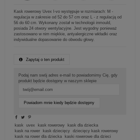
Kask rowerowy Uvex I-vo występuje w rozmiarach: M -
regulacja w zakresie od 52 do 57 cm oraz L - z regulacją od
56 do 60 cm. Wykonany został w technologii inmould,
posiada 24 otwory wentylacyjne. Jest wygodny ponieważ
zastosowano w nim miękkie, antyalergiczne wkładki oraz
indywidualne dopasowanie do obwodu głowy.
Zapytaj o ten produkt
Podaj nam swój adres e-mail to powiadomimy Cię, gdy
produkt będzie dostępny w naszym sklepie
Powiadom mnie kiedy będzie dostępny
kask
uvex
kask rowerowy
kask dla dziecka
kask na rower
kask dziecięcy
dziecięcy kask rowerowy
kask na rower dla dziecka
kaski rowerowe dla dzieci