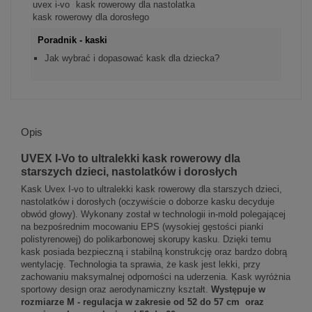
uvex i-vo
kask rowerowy dla nastolatka
kask rowerowy dla dorosłego
Poradnik - kaski
Jak wybrać i dopasować kask dla dziecka?
Opis
UVEX I-Vo to ultralekki kask rowerowy dla
starszych dzieci, nastolatków i dorosłych
Kask Uvex I-vo to ultralekki kask rowerowy dla starszych dzieci,
nastolatków i dorosłych (oczywiście o doborze kasku decyduje
obwód głowy). Wykonany został w technologii in-mold polegającej
na bezpośrednim mocowaniu EPS (wysokiej gęstości pianki
polistyrenowej) do polikarbonowej skorupy kasku. Dzięki temu
kask posiada bezpieczną i stabilną konstrukcję oraz bardzo dobrą
wentylację. Technologia ta sprawia, że kask jest lekki, przy
zachowaniu maksymalnej odporności na uderzenia. Kask wyróżnia
sportowy design oraz aerodynamiczny kształt.
Występuje w
rozmiarze M - regulacja w zakresie od 52 do 57 cm oraz