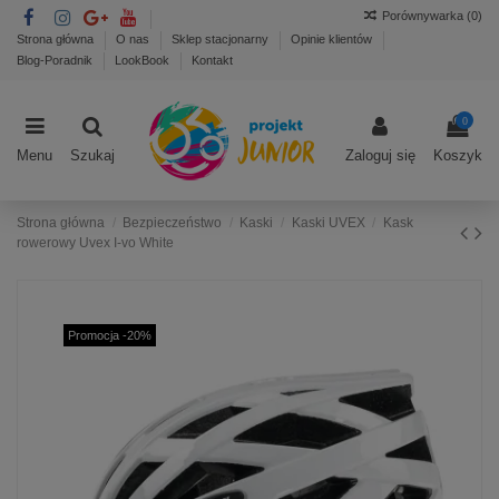
Porównywarka (
0
)
Strona główna
O nas
Sklep stacjonarny
Opinie klientów
Blog-Poradnik
LookBook
Kontakt
0
Menu
Szukaj
Zaloguj się
Koszyk
Strona główna
Bezpieczeństwo
Kaski
Kaski UVEX
Kask
rowerowy Uvex I-vo White
Promocja -20%