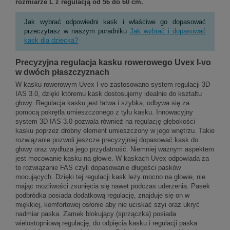
rozmiarze L z regulacją od 56 do 60 cm.
Jak wybrać odpowiedni kask i właściwe go dopasować
przeczytasz w naszym poradniku
Jak wybrać i dopasować
kask dla dziecka?
Precyzyjna regulacja kasku rowerowego Uvex I-vo
w dwóch płaszczyznach
W kasku rowerowym Uvex I-vo zastosowano system regulacji 3D
IAS 3.0, dzięki któremu kask dostosujemy idealnie do kształtu
głowy. Regulacja kasku jest łatwa i szybka, odbywa się za
pomocą pokrętła umieszczonego z tyłu kasku. Innowacyjny
system 3D IAS 3.0 pozwala również na regulację głębokości
kasku poprzez drobny element umieszczony w jego wnętrzu. Takie
rozwiązanie pozwoli jeszcze precyzyjniej dopasować kask do
głowy oraz wydłuża jego przydatność. Niemniej ważnym aspektem
jest mocowanie kasku na głowie. W kaskach Uvex odpowiada za
to rozwiązanie FAS czyli dopasowanie długości pasków
mocujących. Dzięki tej regulacji kask leży mocno na głowie, nie
mając możliwości zsunięcia się nawet podczas uderzenia. Pasek
podbródka posiada dodatkową regulację, znajduje się on w
miękkiej, komfortowej osłonie aby nie uciskać szyi oraz ukryć
nadmiar paska. Zamek blokujący (sprzączka) posiada
wielostopniową regulację, do odpięcia kasku i regulacji paska