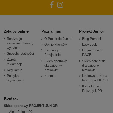
Zakupy online
Poznaj nas
Projekt Junior
Realizacja
O Projekcie Junior
Blog-Poradnik
zamówień, koszty
Opinie klientów
LookBook
wysyłek
Partnerzy i
Projekt Junior
Sposoby płatności
Przyjaciele
RACE
Zwroty,
Sklep sportowy
Sklep narciarski
reklamacje
dla dzieci w
dla dzieci w
Regulamin
Krakowie
Krakowie
Polityka
Kontakt
Krakowska Karta
prywatności
Rodzinna KKR 3+
Karta Dużej
Rodziny KDR
Kontakt
Sklep sportowy PROJEKT JUNIOR
Aleja Pokoju 20,