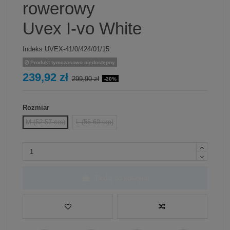
rowerowy
Uvex I-vo White
Indeks
UVEX-41/0/424/01/15
Produkt tymczasowo niedostępny
239,92 zł
299,90 zł
-20%
Rozmiar
M (52-57 cm)
L (56-60 cm)
Dodaj do koszyka