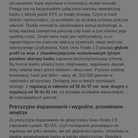
od warunków. Kask wykonano w konstrukcji double inmould.
Polega ona na bezpośrednim połączeniu warstwy wewnętrznej
kasku z lekkiej pianki EPS ze trwałą skorupą. Czyni to kask
lekkim i wytrzymałym, co przekłada się na dobrą ochronę podczas
uderzeń. Double inmould to udoskonalona wersja technologii, w
której warstwa zewnętrzna pokrywa cały kask w tym również jego
spodnią część. Dzięki temu kask jest wytrzymalszy, a co
najważniejsze ma znacznie większą żywotność nawet podczas
intensywnego użytkowania. Kask Uvex Finale 2.0 posiada
głęboki
profil co wraz z charakterystycznie rozbudowanym tylnym
panelem skorupy kasku
zapewnia bezkompromisową ochronę.
Na froncie kasku umieszczono zdejmowany, regulowany daszek,
który osłania twarz przed słońcem i deszczem. Pomimo solidnej
konstrukcji, kask jest lekki – waży ok. 310-330 gramów w
zależności od rozmiaru. Dostępny jest w dwóch rozmiarach
skorupy: z
regulacją w zakresie od 52 do 57 cm oraz drugim z
regulacją od 56 do 61 cm
, co pozwala na idealne dopasowanie
do indywidualnych potrzeb.
Precyzyjne dopasowanie i wygodne, przewiewne
wnętrze
Za precyzyjne dopasowanie do głowy kasku Uvex Finale 2.0
odpowiada system 3D IAS, czyli rozwiązanie pozwalające na
regulację nie tylko obwodu, ale też głębokości kasku. Umożliwia to
idealne wyregulowanie kasku w każdej płaszczyźnie. Regulacji