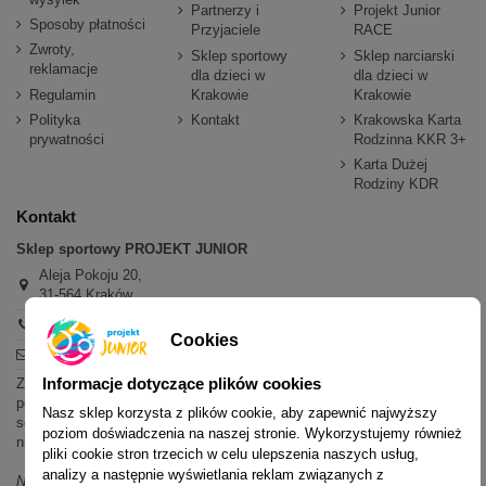
Partnerzy i
Projekt Junior
Sposoby płatności
Przyjaciele
RACE
Zwroty,
Sklep sportowy
Sklep narciarski
reklamacje
dla dzieci w
dla dzieci w
Regulamin
Krakowie
Krakowie
Polityka
Kontakt
Krakowska Karta
prywatności
Rodzinna KKR 3+
Karta Dużej
Rodziny KDR
Kontakt
Sklep sportowy PROJEKT JUNIOR
Aleja Pokoju 20,
31-564 Kraków
+48 600 779 897
Cookies
sklep@projektjunior.pl
Informacje dotyczące plików cookies
Zapraszamy do sklepu stacjonarnego:
poniedziałek - piątek: 11.00-19.00
Nasz sklep korzysta z plików cookie, aby zapewnić najwyższy
sobota: 10.00-14.00
poziom doświadczenia na naszej stronie. Wykorzystujemy również
niedziela (każda): nieczynne
pliki cookie stron trzecich w celu ulepszenia naszych usług,
analizy a następnie wyświetlania reklam związanych z
Nie odpowiadamy na wiadomości SMS. W sprawach dotyczących