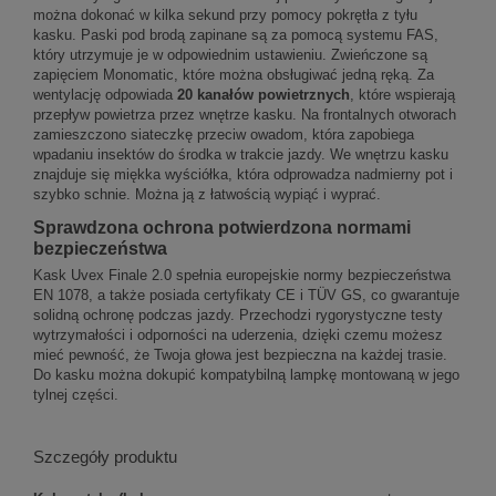
można dokonać w kilka sekund przy pomocy pokrętła z tyłu
kasku. Paski pod brodą zapinane są za pomocą systemu FAS,
który utrzymuje je w odpowiednim ustawieniu. Zwieńczone są
zapięciem Monomatic, które można obsługiwać jedną ręką. Za
wentylację odpowiada
20 kanałów powietrznych
, które wspierają
przepływ powietrza przez wnętrze kasku. Na frontalnych otworach
zamieszczono siateczkę przeciw owadom, która zapobiega
wpadaniu insektów do środka w trakcie jazdy. We wnętrzu kasku
znajduje się miękka wyściółka, która odprowadza nadmierny pot i
szybko schnie. Można ją z łatwością wypiąć i wyprać.
Sprawdzona ochrona potwierdzona normami
bezpieczeństwa
Kask Uvex Finale 2.0 spełnia europejskie normy bezpieczeństwa
EN 1078, a także posiada certyfikaty CE i TÜV GS, co gwarantuje
solidną ochronę podczas jazdy. Przechodzi rygorystyczne testy
wytrzymałości i odporności na uderzenia, dzięki czemu możesz
mieć pewność, że Twoja głowa jest bezpieczna na każdej trasie.
Do kasku można dokupić kompatybilną lampkę montowaną w jego
tylnej części.
Szczegóły produktu