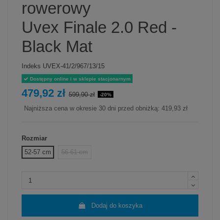
rowerowy
Uvex Finale 2.0 Red -
Black Mat
Indeks
UVEX-41/2/967/13/15
Dostępny online i w sklepie stacjonarnym
479,92 zł
599,90 zł
-20%
Najniższa cena w okresie 30 dni przed obniżką:
419,93 zł
Rozmiar
52-57 cm
56-61 cm
Dodaj do koszyka