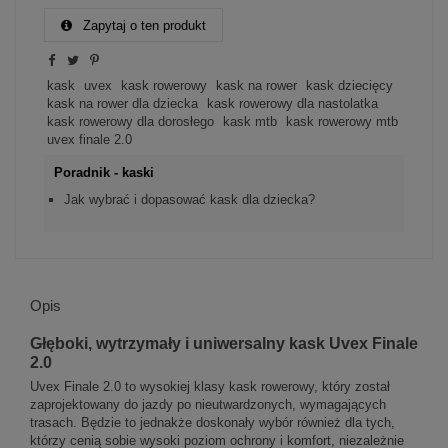
Zapytaj o ten produkt
kask
uvex
kask rowerowy
kask na rower
kask dziecięcy
kask na rower dla dziecka
kask rowerowy dla nastolatka
kask rowerowy dla dorosłego
kask mtb
kask rowerowy mtb
uvex finale 2.0
Poradnik - kaski
Jak wybrać i dopasować kask dla dziecka?
Opis
Głęboki, wytrzymały i uniwersalny kask Uvex Finale
2.0
Uvex Finale 2.0 to wysokiej klasy kask rowerowy, który został
zaprojektowany do jazdy po nieutwardzonych, wymagających
trasach. Będzie to jednakże doskonały wybór również dla tych,
którzy cenią sobie wysoki poziom ochrony i komfort, niezależnie