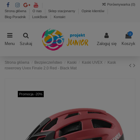
Porównywarka (
0
)
Strona główna
O nas
Sklep stacjonarny
Opinie klientów
Blog-Poradnik
LookBook
Kontakt
0
Menu
Szukaj
Zaloguj się
Koszyk
Strona główna
Bezpieczeństwo
Kaski
Kaski UVEX
Kask
rowerowy Uvex Finale 2.0 Red - Black Mat
Promocja -20%