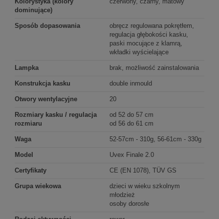
Kolorystyka (kolory
czerwony, czarny, matowy
dominujące)
Sposób dopasowania
obręcz regulowana pokrętłem,
regulacja głębokości kasku,
paski mocujące z klamrą,
wkładki wyścielające
Lampka
brak, możliwość zainstalowania
Konstrukcja kasku
double inmould
Otwory wentylacyjne
20
Rozmiary kasku / regulacja
od 52 do 57 cm
rozmiaru
od 56 do 61 cm
Waga
52-57cm - 310g, 56-61cm - 330g
Model
Uvex Finale 2.0
Certyfikaty
CE (EN 1078), TÜV GS
Grupa wiekowa
dzieci w wieku szkolnym
młodzież
osoby dorosłe