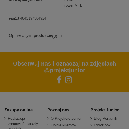
Rodzaj aktywności
rower
rower MTB
ean13
4043197384924
Opinie o tym produkcie
+
(0)
Obserwuj nas i oznaczaj na zdjęciach
@projektjunior
Zakupy online
Poznaj nas
Projekt Junior
Realizacja
O Projekcie Junior
Blog-Poradnik
zamówień, koszty
Opinie klientów
LookBook
wysyłek