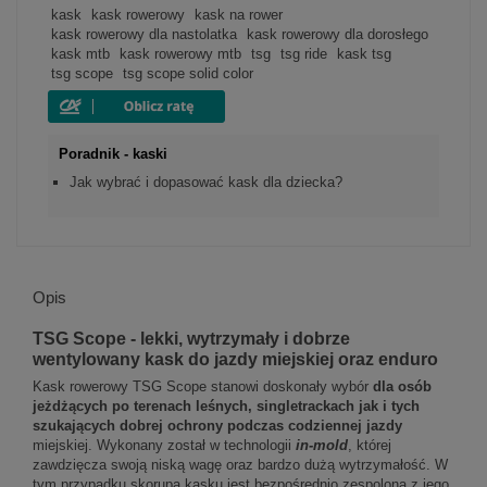
kask
kask rowerowy
kask na rower
kask rowerowy dla nastolatka
kask rowerowy dla dorosłego
kask mtb
kask rowerowy mtb
tsg
tsg ride
kask tsg
tsg scope
tsg scope solid color
Poradnik - kaski
Jak wybrać i dopasować kask dla dziecka?
Opis
TSG Scope - lekki, wytrzymały i dobrze
wentylowany kask do jazdy miejskiej oraz enduro
Kask rowerowy TSG Scope stanowi doskonały wybór
dla osób
jeżdżących po terenach leśnych, singletrackach jak i tych
szukających dobrej ochrony podczas codziennej jazdy
miejskiej. Wykonany został w technologii
in-mold
, której
zawdzięcza swoją niską wagę oraz bardzo dużą wytrzymałość. W
tym przypadku skorupa kasku jest bezpośrednio zespolona z jego