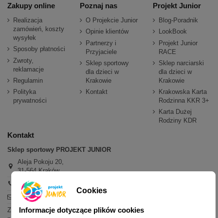
Zakupy online
Poznaj nas
Projekt Junior
Realizacja
O Projekcie Junior
Blog-Poradnik
zamówień, koszty
Opinie klientów
LookBook
wysyłek
Partnerzy i
Projekt Junior
Sposoby płatności
Przyjaciele
RACE
Zwroty,
Sklep sportowy
Sklep narciarski
reklamacje
dla dzieci w
dla dzieci w
Regulamin
Krakowie
Krakowie
Polityka
Kontakt
Krakowska Karta
prywatności
Rodzinna KKR 3+
Karta Dużej
Rodziny KDR
Kontakt
Sklep sportowy PROJEKT JUNIOR
Aleja Pokoju 20,
31-564 Kraków
+48 600 779 897
Cookies
sklep@projektjunior.pl
Informacje dotyczące plików cookies
Zapraszamy do sklepu stacjonarnego: