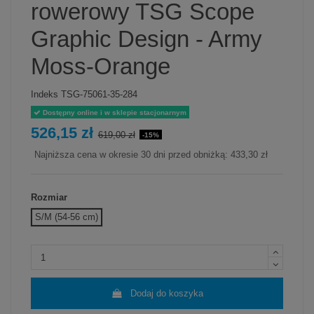
rowerowy TSG Scope
Graphic Design - Army
Moss-Orange
Indeks
TSG-75061-35-284
Dostępny online i w sklepie stacjonarnym
526,15 zł
619,00 zł
-15%
Najniższa cena w okresie 30 dni przed obniżką:
433,30 zł
Rozmiar
S/M (54-56 cm)
Dodaj do koszyka