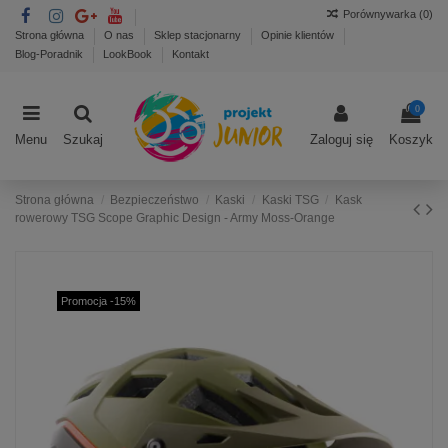
Porównywarka (
0
)
Strona główna
O nas
Sklep stacjonarny
Opinie klientów
Blog-Poradnik
LookBook
Kontakt
0
Menu
Szukaj
Zaloguj się
Koszyk
Strona główna
Bezpieczeństwo
Kaski
Kaski TSG
Kask
rowerowy TSG Scope Graphic Design - Army Moss-Orange
Promocja -15%