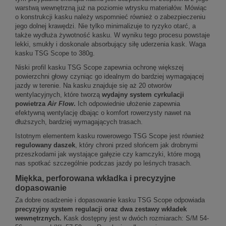
warstwą wewnętrzną już na poziomie wtrysku materiałów. Mówiąc
o konstrukcji kasku należy wspomnieć również o zabezpieczeniu
jego dolnej krawędzi. Nie tylko minimalizuje to ryzyko otarć, a
także wydłuża żywotność kasku. W wyniku tego procesu powstaje
lekki, smukły i doskonale absorbujący siłę uderzenia kask. Waga
kasku TSG Scope to 380g.
Niski profil kasku TSG Scope zapewnia ochronę większej
powierzchni głowy czyniąc go idealnym do bardziej wymagającej
jazdy w terenie. Na kasku znajduje się aż 20 otworów
wentylacyjnych, które tworzą
wydajny system cyrkulacji
powietrza
Air Flow
.
Ich odpowiednie ułożenie zapewnia
efektywną wentylację dbając o komfort rowerzysty nawet na
dłuższych, bardziej wymagających trasach.
Istotnym elementem kasku rowerowego TSG Scope jest również
regulowany daszek
, który chroni przed słońcem jak drobnymi
przeszkodami jak wystające gałęzie czy kamczyki, które mogą
nas spotkać szczególnie podczas jazdy po leśnych trasach.
Miękka, perforowana wkładka i precyzyjne
dopasowanie
Za dobre osadzenie i dopasowanie kasku TSG Scope odpowiada
precyzyjny system regulacji oraz dwa zestawy wkładek
wewnętrznych.
Kask dostępny jest w dwóch rozmiarach: S/M 54-