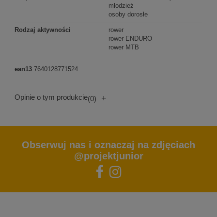
młodzież
osoby dorosłe
Rodzaj aktywności
rower
rower ENDURO
rower MTB
ean13
7640128771524
Opinie o tym produkcie
+
(0)
Obserwuj nas i oznaczaj na zdjęciach
@projektjunior