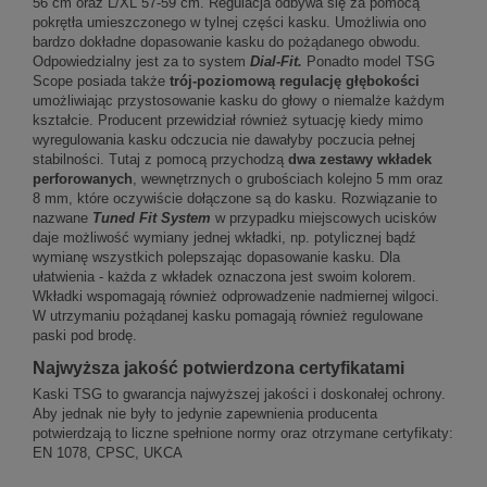
56 cm oraz L/XL 57-59 cm. Regulacja odbywa się za pomocą
pokrętła umieszczonego w tylnej części kasku. Umożliwia ono
bardzo dokładne dopasowanie kasku do pożądanego obwodu.
Odpowiedzialny jest za to system
Dial-Fit.
Ponadto model TSG
Scope posiada także
trój-poziomową regulację głębokości
umożliwiając przystosowanie kasku do głowy o niemalże każdym
kształcie. Producent przewidział również sytuację kiedy mimo
wyregulowania kasku odczucia nie dawałyby poczucia pełnej
stabilności. Tutaj z pomocą przychodzą
dwa zestawy wkładek
perforowanych
, wewnętrznych o grubościach kolejno 5 mm oraz
8 mm, które oczywiście dołączone są do kasku. Rozwiązanie to
nazwane
Tuned Fit System
w przypadku miejscowych ucisków
daje możliwość wymiany jednej wkładki, np. potylicznej bądź
wymianę wszystkich polepszając dopasowanie kasku. Dla
ułatwienia - każda z wkładek oznaczona jest swoim kolorem.
Wkładki wspomagają również odprowadzenie nadmiernej wilgoci.
W utrzymaniu pożądanej kasku pomagają również regulowane
paski pod brodę.
Najwyższa jakość potwierdzona certyfikatami
Kaski TSG to gwarancja najwyższej jakości i doskonałej ochrony.
Aby jednak nie były to jedynie zapewnienia producenta
potwierdzają to liczne spełnione normy oraz otrzymane certyfikaty:
EN 1078, CPSC, UKCA