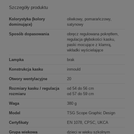
Szczegóły produktu
Kolorystyka (kolory
oliwkowy, pomarańczowy,
dominujące)
satynowy
Sposób dopasowania
obręcz regulowana pokrętłem,
regulacja głębokości kasku,
paski mocujące z klamrą,
wkładki wyścielające
Lampka
brak
Konstrukcja kasku
inmould
Otwory wentylacyjne
20
Rozmiary kasku / regulacja
od 54 do 56 cm
rozmiaru
od 57 do 59 cm
Waga
380 g
Model
TSG Scope Graphic Design
Certyfikaty
EN 1078, CPSC, UKCA
Grupa wiekowa
dzieci w wieku szkolnym