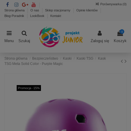
Porównywarka (
0
)
Strona główna
O nas
Sklep stacjonarny
Opinie klientów
Blog-Poradnik
LookBook
Kontakt
0
Menu
Szukaj
Zaloguj się
Koszyk
Strona główna
Bezpieczeństwo
Kaski
Kaski TSG
Kask
TSG Meta Solid Color - Purple Magic
Promocja -15%