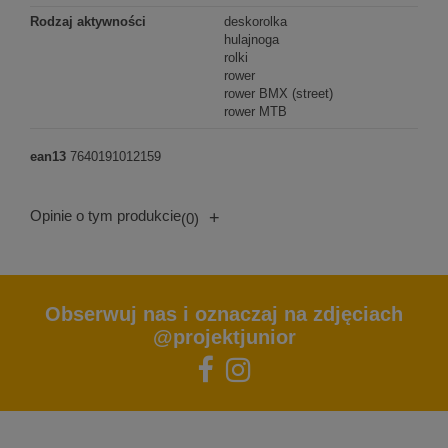
Rodzaj aktywności
deskorolka
hulajnoga
rolki
rower
rower BMX (street)
rower MTB
ean13
7640191012159
Opinie o tym produkcie
+
(0)
Obserwuj nas i oznaczaj na zdjęciach
@projektjunior