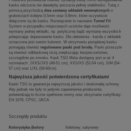
kasku odczucia nie dawałyby poczucia pełnej stabilności. Tutaj z
pomocą przychodzą
dwa zestawy wkładek wewnętrznych
o
grubościach kolejno 0,5mm oraz 0,8mm, które oczywiście
dołączone są do kasku. Rozwiązanie to nazwane
Tuned Fit
System w przypadku miejscowych ucisków daje możliwość
wymiany jednej wkładki, np. potylicznej bądź wymianę wszystkich
polepszając dopasowanie kasku. Dla ułatwienia - każda z wkładek
oznaczona jest swoim kolorem. W utrzymaniu pożądanej kasku
pomagają również
regulowane paski pod brodę.
Paski przeszyte
są również odblaskową nicią zwiększając bezpieczeństwo,
szczególnie po zmroku. Kask TSG Meta dostępny jest w aż 4
rozmiarach: JXXS/JXS (48-51 cm), XXS/XS (52-54 cm), S/M (54-
57 cm) oraz L/XL (58-60cm).
Najwyższa jakość potwierdzona certyfikatami
Kaski TSG to gwarancja najwyższej jakości i doskonałej ochrony.
Aby jednak nie były to jedynie zapewnienia producenta
potwierdzają to liczne spełnione normy oraz otrzymane certyfikaty:
EN 1078, CPSC, UKCA
Szczegóły produktu
Kolorystyka (kolory
fioletowy, satynowy