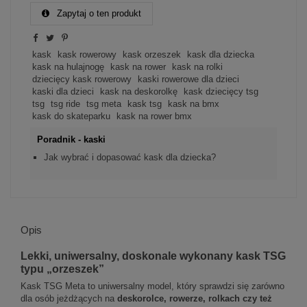
Zapytaj o ten produkt
kask
kask rowerowy
kask orzeszek
kask dla dziecka
kask na hulajnogę
kask na rower
kask na rolki
dziecięcy kask rowerowy
kaski rowerowe dla dzieci
kaski dla dzieci
kask na deskorolkę
kask dziecięcy tsg
tsg
tsg ride
tsg meta
kask tsg
kask na bmx
kask do skateparku
kask na rower bmx
Poradnik - kaski
Jak wybrać i dopasować kask dla dziecka?
Opis
Lekki, uniwersalny, doskonale wykonany kask TSG
typu „orzeszek”
Kask TSG Meta to uniwersalny model, który sprawdzi się zarówno
dla osób jeżdżących na
deskorolce, rowerze, rolkach czy też