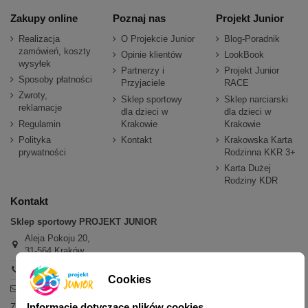
Zakupy online
Poznaj nas
Projekt Junior
Realizacja
O Projekcie Junior
Blog-Poradnik
zamówień, koszty
Opinie klientów
LookBook
wysyłek
Partnerzy i
Projekt Junior
Sposoby płatności
Przyjaciele
RACE
Zwroty,
Sklep sportowy
Sklep narciarski
reklamacje
dla dzieci w
dla dzieci w
Regulamin
Krakowie
Krakowie
Polityka
Kontakt
Krakowska Karta
prywatności
Rodzinna KKR 3+
Karta Dużej
Rodziny KDR
Kontakt
Sklep sportowy PROJEKT JUNIOR
Aleja Pokoju 20,
31-564 Kraków
+48 600 779 897
Cookies
sklep@projektjunior.pl
Informacje dotyczące plików cookies
Zapraszamy do sklepu stacjonarnego: