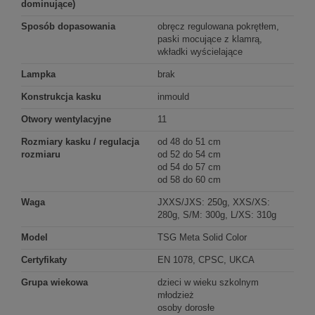
dominujące)
Sposób dopasowania
obręcz regulowana pokrętłem,
paski mocujące z klamrą,
wkładki wyścielające
Lampka
brak
Konstrukcja kasku
inmould
Otwory wentylacyjne
11
Rozmiary kasku / regulacja
od 48 do 51 cm
rozmiaru
od 52 do 54 cm
od 54 do 57 cm
od 58 do 60 cm
Waga
JXXS/JXS: 250g, XXS/XS:
280g, S/M: 300g, L/XS: 310g
Model
TSG Meta Solid Color
Certyfikaty
EN 1078, CPSC, UKCA
Grupa wiekowa
dzieci w wieku szkolnym
młodzież
osoby dorosłe