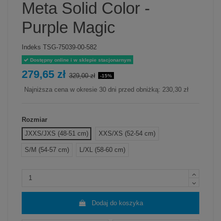
Meta Solid Color -
Purple Magic
Indeks
TSG-75039-00-582
Dostępny online i w sklepie stacjonarnym
279,65 zł
329,00 zł
-15%
Najniższa cena w okresie 30 dni przed obniżką:
230,30 zł
Rozmiar
JXXS/JXS (48-51 cm)
XXS/XS (52-54 cm)
S/M (54-57 cm)
L/XL (58-60 cm)
Dodaj do koszyka