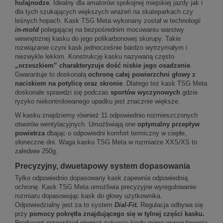
hulajnodze
. Idealny dla amatorów spokojnej miejskiej jazdy jak i
dla tych szukających większych wrażeń na skateparkach czy
leśnych hopach. Kask TSG Meta wykonany został w technologii
in-mold
polegającej na bezpośrednim mocowaniu warstwy
wewnętrznej kasku do jego polikarbonowej skorupy. Takie
rozwiązanie czyni kask jednocześnie bardzo wytrzymałym i
niezwykle lekkim. Konstrukcję kasku nazywaną często
„orzeszkiem” charakteryzuje dość niskie jego osadzenie
.
Gwarantuje to doskonałą
ochronę całej powierzchni głowy z
naciskiem na potylicę oraz skronie
. Dlatego też kask TSG Meta
doskonale sprawdzi się podczas
sportów wyczynowych
gdzie
ryzyko niekontrolowanego upadku jest znacznie większe.
W kasku znajdziemy również 11 odpowiednio rozmieszczonych
otworów wentylacyjnych. Umożliwiają one
optymalny przepływ
powietrza
dbając o odpowiedni komfort termiczny w ciepłe,
słoneczne dni. Waga kasku TSG Meta w rozmiarze XXS/XS to
zaledwie 250g.
Precyzyjny, dwuetapowy system dopasowania
Tylko odpowiednio dopasowany kask zapewnia odpowiednią
ochronę. Kask TSG Meta umożliwia precyzyjne wyregulowanie
rozmiaru dopasowując kask do głowy użytkownika.
Odpowiedzialny jest za to system
Dial-Fit.
Regulacja odbywa się
przy
pomocy pokrętła znajdującego się w tylnej części kasku.
Producent przewidział również sytuację kiedy mimo wyregulowania