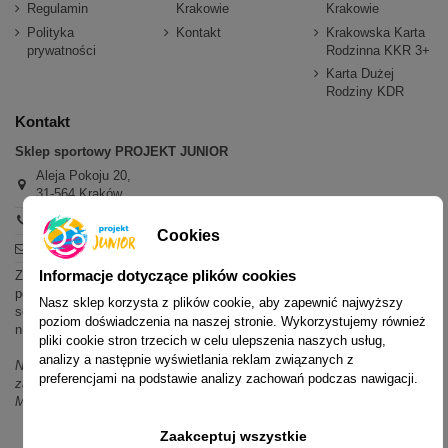
Regulamin
Krakowie
Krakowie
Polityka
Kontakt
Krakowska Karta
prywatności
Rodzinna KKR 3+
Karta Dużej
Rodziny KDR
Kontakt
Sklep sportowy PROJEKT JUNIOR
Aleja Pokoju 20,
31-564 Kraków
+48 600 779 897
Cookies
sklep@projektjunior.pl
Informacje dotyczące plików cookies
Zapraszamy do sklepu stacjonarnego:
poniedziałek - piątek: 11.00-19.00
Nasz sklep korzysta z plików cookie, aby zapewnić najwyższy
sobota: 10.00-14.00
poziom doświadczenia na naszej stronie. Wykorzystujemy również
niedziela (każda): nieczynne
pliki cookie stron trzecich w celu ulepszenia naszych usług,
analizy a następnie wyświetlania reklam związanych z
Nie odpowiadamy na wiadomości SMS. W sprawach dotyczących
preferencjami na podstawie analizy zachowań podczas nawigacji.
zamówień i oferty prosimy o kontakt mailowy, telefoniczny lub przez
Messenger.
Zaakceptuj wszystkie