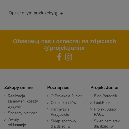
Opinie o tym produkcie
+
(0)
Obserwuj nas i oznaczaj na zdjęciach
@projektjunior
Zakupy online
Poznaj nas
Projekt Junior
Realizacja
O Projekcie Junior
Blog-Poradnik
zamówień, koszty
Opinie klientów
LookBook
wysyłek
Partnerzy i
Projekt Junior
Sposoby płatności
Przyjaciele
RACE
Zwroty,
Sklep sportowy
Sklep narciarski
reklamacje
dla dzieci w
dla dzieci w