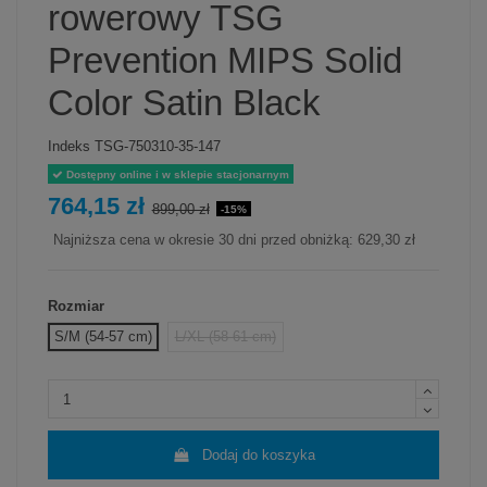
rowerowy TSG
Prevention MIPS Solid
Color Satin Black
Indeks
TSG-750310-35-147
Dostępny online i w sklepie stacjonarnym
764,15 zł
899,00 zł
-15%
Najniższa cena w okresie 30 dni przed obniżką:
629,30 zł
Rozmiar
S/M (54-57 cm)
L/XL (58-61 cm)
Dodaj do koszyka