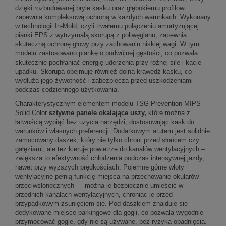
dzięki rozbudowanej bryle kasku oraz głębokiemu profilowi
zapewnia kompleksową ochroną w każdych warunkach. Wykonany
w technologii In-Mold, czyli trwałemu połączeniu amortyzującej
pianki EPS z wytrzymałą skorupą z poliwęglanu, zapewnia
skuteczną ochronę głowy przy zachowaniu niskiej wagi. W tym
modelu zastosowano piankę o podwójnej gęstości, co pozwala
skutecznie pochłaniać energię uderzenia przy różnej sile i kącie
upadku. Skorupa obejmuje również dolną krawędź kasku, co
wydłuża jego żywotność i zabezpiecza przed uszkodzeniami
podczas codziennego użytkowania.
Charakterystycznym elementem modelu TSG Prevention MIPS
Solid Color
sztywne panele okalające uszy,
które można z
łatwością wypiąć bez użycia narzędzi, dostosowując kask do
warunków i własnych preferencji. Dodatkowym atutem jest solidnie
zamocowany daszek, który nie tylko chroni przed słońcem czy
gałęziami, ale też kieruje powietrze do kanałów wentylacyjnych
–
zwi
ększa to efektywność chłodzenia podczas intensywnej jazdy,
nawet przy wyższych prędkościach
.
Pojemne górne wloty
wentylacyjne pe
łnią funkcję miejsca na przechowanie okular
ów
przeciws
łonecznych
— mo
żna je bezpiecznie umieścić w
przednich kanałach wentylacyjnych, chroniąc je przed
przypadkowym zsunięciem się.
Pod daszkiem znajduje się
dedykowane miejsce parkingowe dla gogli, co pozwala wygodnie
przymocować gogle, gdy nie są używane, bez ryzyka opadnięcia.