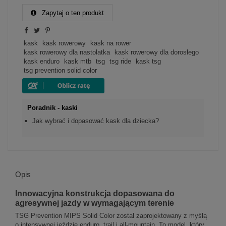
Zapytaj o ten produkt
kask
kask rowerowy
kask na rower
kask rowerowy dla nastolatka
kask rowerowy dla dorosłego
kask enduro
kask mtb
tsg
tsg ride
kask tsg
tsg prevention solid color
Poradnik - kaski
Jak wybrać i dopasować kask dla dziecka?
Opis
Innowacyjna konstrukcja dopasowana do
agresywnej jazdy w wymagającym terenie
TSG Prevention MIPS Solid Color został zaprojektowany z myślą
o intensywnej jeździe enduro, trail i all-mountain. To model, który