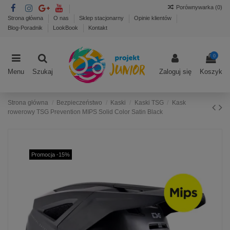
Porównywarka (
0
)
Strona główna
O nas
Sklep stacjonarny
Opinie klientów
Blog-Poradnik
LookBook
Kontakt
0
Menu
Szukaj
Zaloguj się
Koszyk
Strona główna
Bezpieczeństwo
Kaski
Kaski TSG
Kask
rowerowy TSG Prevention MIPS Solid Color Satin Black
Promocja -15%