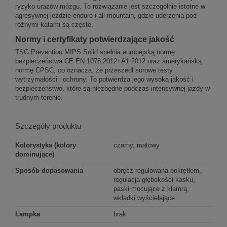
ryzyko urazów mózgu. To rozwiązanie jest szczególnie istotne w
agresywnej jeździe enduro i all-mountain, gdzie uderzenia pod
różnymi kątami są częste.
Normy i certyfikaty potwierdzające jakość
TSG Prevention MIPS Solid spełnia europejską normę
bezpieczeństwa CE EN 1078:2012+A1:2012 oraz amerykańską
normę CPSC, co oznacza, że przeszedł surowe testy
wytrzymałości i ochrony. To potwierdza jego wysoką jakość i
bezpieczeństwo, które są niezbędne podczas intensywnej jazdy w
trudnym terenie.
Szczegóły produktu
Kolorystyka (kolory
czarny, matowy
dominujące)
Sposób dopasowania
obręcz regulowana pokrętłem,
regulacja głębokości kasku,
paski mocujące z klamrą,
wkładki wyścielające
Lampka
brak