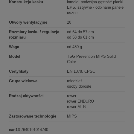
Konstrukcja kasku
inmold, podwójna gęstość pianki
EPS, sztywne - odpinane panele
uszne
Otwory wentylacyjne
20
Rozmiary kasku / regulacja
od 54 do 57 cm
rozmiaru
od 58 do 61 cm
Waga
od 430 g
Model
TSG Prevention MIPS Solid
Color
Certyfikaty
EN 1078, CPSC
Grupa wiekowa
młodzież
osoby dorosłe
Rodzaj aktywności
rower
rower ENDURO
rower MTB
Zastosowane technologie
MIPS
ean13
7640191014740