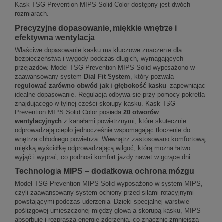
Kask TSG Prevention MIPS Solid Color dostępny jest dwóch
rozmiarach.
Precyzyjne dopasowanie, miękkie wnętrze i
efektywna wentylacja
Właściwe dopasowanie kasku ma kluczowe znaczenie dla
bezpieczeństwa i wygody podczas długich, wymagających
przejazdów. Model TSG Prevention MIPS Solid wyposażono w
zaawansowany system
Dial Fit System
, który pozwala
regulować zarówno obwód jak i głębokość kasku
, zapewniając
idealne dopasowanie. Regulacja odbywa się przy pomocy pokrętła
znajdującego w tylnej części skorupy kasku. Kask TSG
Prevention MIPS Solid Color posiada
20 otworów
wentylacyjnych
z kanałami powietrznymi, które skutecznie
odprowadzają ciepło jednocześnie wspomagając tłoczenie do
wnętrza chłodnego powietrza. Wewnątrz zastosowano komfortową,
miękką wyściółkę odprowadzającą wilgoć, którą można łatwo
wyjąć i wyprać, co podnosi komfort jazdy nawet w gorące dni.
Technologia MIPS – dodatkowa ochrona mózgu
Model TSG Prevention MIPS Solid wyposażono w system MIPS,
czyli zaawansowany system ochrony przed siłami rotacyjnymi
powstającymi podczas uderzenia. Dzięki specjalnej warstwie
poślizgowej umieszczonej między głową a skorupą kasku, MIPS
absorbuje i rozprasza energię zderzenia, co znacznie zmniejsza