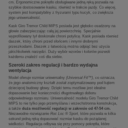
cm. Ergonomiczne pokrętło obsługiwane jedną ręką pozwala na
szybkie dostosowanie kasku, również w trakcie jazdy. Co więcej,
system jest kompatybilny z fryzurami typu kucyk, co zwiększa
jego uniwersalność.
Kask Giro Tremor Child MIPS posiada jest głęboko osadzony na
głowie zabezpieczając całą jej powierzchnię. Specjalnie
wyprofilowany tył doskonale chroni potylicę. Kask posiada również
daszek, który chroni przed słońcem i innymi drobnymi
przeszkodami. Daszek z łatwością można odpiąć bez użycia
jakichkolwiek narzędzi. Duży wybór wzorów i kolorów pozwoli
każdemu znaleźć coś dla siebie.
Szeroki zakres regulacji i bardzo wydajna
wentylacja
Model oferuje rozmiar uniwersalny
(Universal Fit™)
, co oznacza,
że jego anatomiczny kształt został zoptymalizowany pod kątem
dziecięcej budowy głowy. Dzięki temu możliwe jest idealne
dopasowanie bez konieczności długotrwałego doboru
odpowiedniego rozmiaru. Uniwersalność modelu Giro Tremor Child
MIPS to nie tylko jego przemyślana i wszechstronna konstrukcja,
a także
duża możliwość regulacji w zakresie od 47-54 cm.
Niezawodne rozwiązanie
Roc Loc ® Sport
, które pozwala w kilka
sekund jedną ręką dopasować rozmiar kasku do pożądanej
wielkości. Regulacja odbywa się przy pomocy pokrętła, które