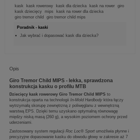
kask
kask rowerowy
kask dla dziecka
kask na rower
giro
kask dziecięcy
mips
kask na rower dla dziecka
giro tremor child
giro tremor child mips
Poradnik - kaski
Jak wybrać i dopasować kask dla dziecka?
Opis
Giro Tremor Child MIPS - lekka, sprawdzona
konstrukcja kasku o profilu MTB
Dziecięcy kask rowerowy Giro Tremor Child MIPS
to
konstrukcja oparta na technologii
In-Mold Hardbody
która łączy
wytrzymałą skorupę zewnętrzną z poliwęglanu z wewnętrzną
warstwą EPS. Dzięki temu uzyskano optymalną równowagę
między niską masą (260 g), a wysokim poziomem ochrony przed
uderzeniami.
Zastosowany system regulacji
Roc Loc® Sport
umożliwia płynne i
precyzyjne dopasowanie kasku do obwodu głowy w zakresie aż 7