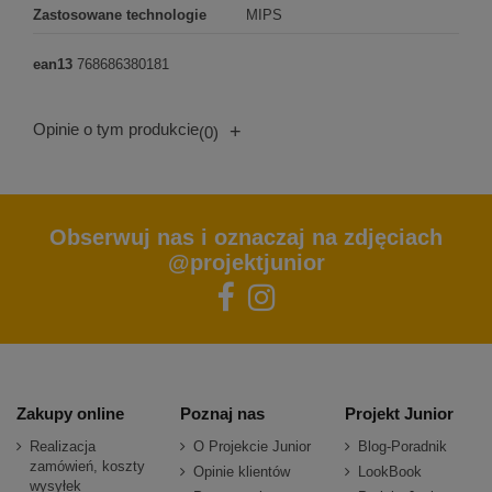
Zastosowane technologie
MIPS
ean13
768686380181
Opinie o tym produkcie
+
(0)
Obserwuj nas i oznaczaj na zdjęciach
@projektjunior
Zakupy online
Poznaj nas
Projekt Junior
Realizacja
O Projekcie Junior
Blog-Poradnik
zamówień, koszty
Opinie klientów
LookBook
wysyłek