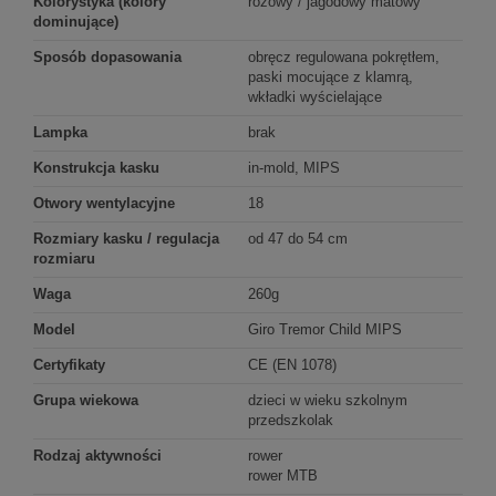
Kolorystyka (kolory
różowy / jagodowy matowy
dominujące)
Sposób dopasowania
obręcz regulowana pokrętłem,
paski mocujące z klamrą,
wkładki wyścielające
Lampka
brak
Konstrukcja kasku
in-mold, MIPS
Otwory wentylacyjne
18
Rozmiary kasku / regulacja
od 47 do 54 cm
rozmiaru
Waga
260g
Model
Giro Tremor Child MIPS
Certyfikaty
CE (EN 1078)
Grupa wiekowa
dzieci w wieku szkolnym
przedszkolak
Rodzaj aktywności
rower
rower MTB