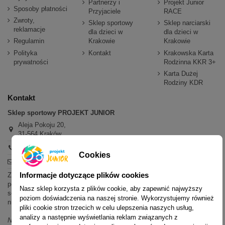
Partnerzy i
Projekt Junior
Sposoby płatności
Przyjaciele
RACE
Zwroty,
Sklep sportowy
Sklep narciarski
reklamacje
dla dzieci w
dla dzieci w
Regulamin
Krakowie
Krakowie
Polityka
Kontakt
Krakowska Karta
prywatności
Rodzinna KKR 3+
Karta Dużej
Rodziny KDR
Kontakt
Sklep sportowy PROJEKT JUNIOR
Aleja Pokoju 20,
31-564 Kraków
+48 600 779 897
Cookies
sklep@projektjunior.pl
Informacje dotyczące plików cookies
Zapraszamy do sklepu stacjonarnego:
poniedziałek - piątek: 11.00-19.00
Nasz sklep korzysta z plików cookie, aby zapewnić najwyższy
sobota: 10.00-14.00
poziom doświadczenia na naszej stronie. Wykorzystujemy również
niedziela (każda): nieczynne
pliki cookie stron trzecich w celu ulepszenia naszych usług,
analizy a następnie wyświetlania reklam związanych z
Nie odpowiadamy na wiadomości SMS. W sprawach dotyczących