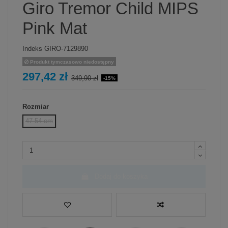
Giro Tremor Child MIPS
Pink Mat
Indeks
GIRO-7129890
Produkt tymczasowo niedostępny
297,42 zł
349,90 zł
-15%
Rozmiar
47-54 cm
Dodaj do koszyka