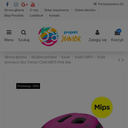
Porównywarka (
0
)
Strona główna
O nas
Sklep stacjonarny
Opinie klientów
Blog-Poradnik
LookBook
Kontakt
0
Menu
Szukaj
Zaloguj się
Koszyk
Strona główna
Bezpieczeństwo
Kaski
Kaski GIRO
Kask
dziecięcy Giro Tremor Child MIPS Pink Mat
Promocja -15%