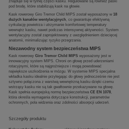
znajduje się w tylnej części kasku. Regulowane są również paski
pod brodę, które stabilizują kask na głowie.
Kask rowerowy Giro Tremor Child MIPS został wyposażony w
18
dużych kanałów wentylacyjnych
, co gwarantuje efektywną
cyrkulację powietrza i utrzymanie komfortowej temperatury
wewnątrz kasku, nawet podczas intensywnej aktywności. System
wentylacyjny został zaprojektowany z uwzględnieniem dziecięcej
anatomii, minimalizując ryzyko przegrzania.
Niezawodny system bezpieczeństwa MIPS
Kask rowerowy
Giro Tremor Child MIPS
wyposażony jest w
innowacyjny system MIPS. Chroni on głowę przed uderzeniami
rotacyjnymi, które są najgroźniejsze i mogą powodować
największe uszkodzenia w mózgu. W systemie MIPS specjalna
wkładka kasku idealnie przylegając do głowy jednocześnie nie jest
sztywno połączona z warstwą wewnętrzną kasku dzięki czemu
wstrząsy kasku nie są tak gwałtownie przekazywane na głowę.
Kask spełnia europejską normę bezpieczeństwa
CE EN 1078
,
która określa wymagania dotyczące konstrukcji, parametrów
ochronnych, pola widzenia oraz zdolności absorpcji uderzeń.
Szczegóły produktu