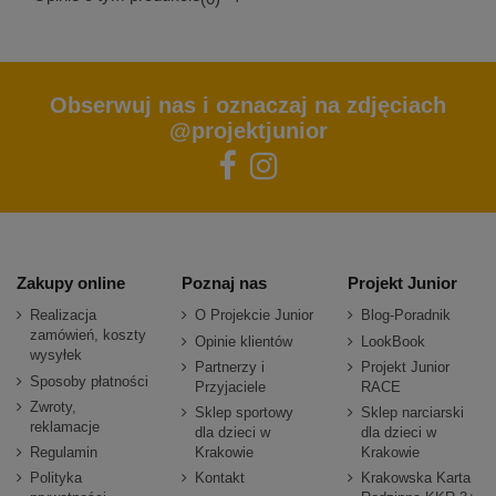
Obserwuj nas i oznaczaj na zdjęciach
@projektjunior
Zakupy online
Poznaj nas
Projekt Junior
Realizacja
O Projekcie Junior
Blog-Poradnik
zamówień, koszty
Opinie klientów
LookBook
wysyłek
Partnerzy i
Projekt Junior
Sposoby płatności
Przyjaciele
RACE
Zwroty,
Sklep sportowy
Sklep narciarski
reklamacje
dla dzieci w
dla dzieci w
Regulamin
Krakowie
Krakowie
Polityka
Kontakt
Krakowska Karta