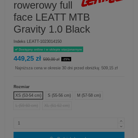
rowerowy full
face LEATT MTB
Gravity 1.0 Black
Indeks
LEATT-1023014150
Dostępny online i w sklepie stacjonarnym
449,25 zł
599,00 zł
-25%
Najniższa cena w okresie 30 dni przed obniżką:
509,15 zł
Rozmiar
XS (53-54 cm)
S (55-56 cm)
M (57-58 cm)
L (59-60 cm)
XL (61-62 cm)