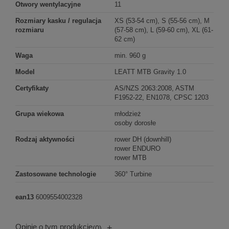
Otwory wentylacyjne
11
Rozmiary kasku / regulacja
XS (53-54 cm), S (55-56 cm), M
rozmiaru
(57-58 cm), L (59-60 cm), XL (61-
62 cm)
Waga
min. 960 g
Model
LEATT MTB Gravity 1.0
Certyfikaty
AS/NZS 2063:2008, ASTM
F1952-22, EN1078, CPSC 1203
Grupa wiekowa
młodzież
osoby dorosłe
Rodzaj aktywności
rower DH (downhill)
rower ENDURO
rower MTB
Zastosowane technologie
360° Turbine
ean13
6009554002328
Opinie o tym produkcie
+
(0)