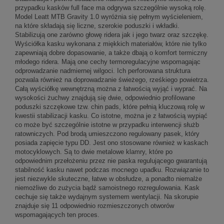
przypadku kasków full face ma odgrywa szczególnie wysoką rolę.
Model Leatt MTB Gravity 1.0 wyróżnia się pełnym wyścieleniem,
na które składają się liczne, szerokie poduszki i wkładki.
Stabilizują one zarówno głowę ridera jak i jego twarz oraz szczękę.
Wyściółka kasku wykonana z miękkich materiałów, które nie tylko
zapewniają dobre dopasowanie, a także dbają o komfort termiczny
młodego ridera. Mają one cechy termoregulacyjne wspomagając
odprowadzanie nadmiernej wilgoci. Ich perforowana struktura
pozwala również na doprowadzanie świeżego, rześkiego powietrza.
Całą wyściółkę wewnętrzną można z łatwością wyjąć i wyprać. Na
wysokości żuchwy znajdują się dwie, odpowiednio profilowane
poduszki szczękowe tzw. chin pads, które pełnią kluczową rolę w
kwestii stabilizacji kasku. Co istotne, można je z łatwością wypiąć
co może być szczególnie istotne w przypadku interwencji służb
ratowniczych. Pod brodą umieszczono regulowany pasek, który
posiada zapięcie typu DD. Jest ono stosowane również w kaskach
motocyklowych. Są to dwie metalowe klamry, które po
odpowiednim przełożeniu przez nie paska regulującego gwarantują
stabilność kasku nawet podczas mocnego upadku. Rozwiązanie to
jest niezwykle skuteczne, łatwe w obsłudze, a ponadto niemalże
niemożliwe do zużycia bądź samoistnego rozregulowania. Kask
cechuje się także wydajnym systemem wentylacji. Na skorupie
znajduje się 11 odpowiednio rozmieszczonych otworów
wspomagających ten proces.