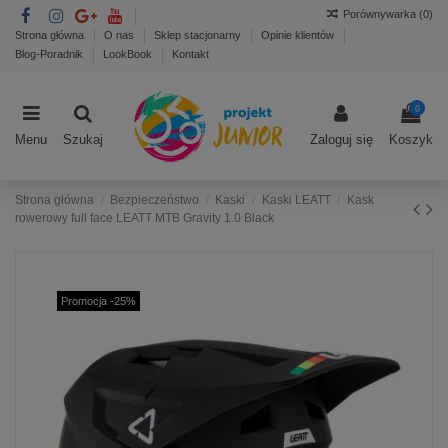
Porównywarka (
0
)
Strona główna
O nas
Sklep stacjonarny
Opinie klientów
Blog-Poradnik
LookBook
Kontakt
0
Menu
Szukaj
Zaloguj się
Koszyk
Strona główna
Bezpieczeństwo
Kaski
Kaski LEATT
Kask
rowerowy full face LEATT MTB Gravity 1.0 Black
Promocja -25%