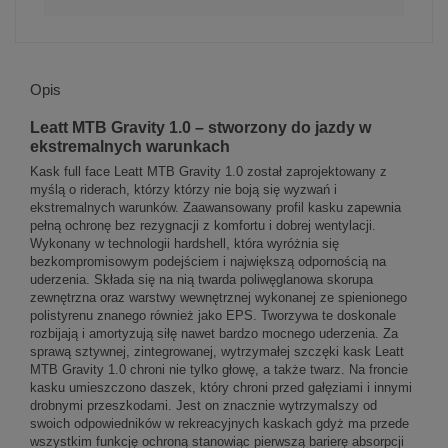
Opis
Leatt MTB Gravity 1.0 – stworzony do jazdy w
ekstremalnych warunkach
Kask full face Leatt MTB Gravity 1.0 został zaprojektowany z
myślą o riderach, którzy którzy nie boją się wyzwań i
ekstremalnych warunków. Zaawansowany profil kasku zapewnia
pełną ochronę bez rezygnacji z komfortu i dobrej wentylacji.
Wykonany w technologii hardshell, która wyróżnia się
bezkompromisowym podejściem i największą odpornością na
uderzenia. Składa się na nią twarda poliwęglanowa skorupa
zewnętrzna oraz warstwy wewnętrznej wykonanej ze spienionego
polistyrenu znanego również jako EPS. Tworzywa te doskonale
rozbijają i amortyzują siłę nawet bardzo mocnego uderzenia. Za
sprawą sztywnej, zintegrowanej, wytrzymałej szczęki kask Leatt
MTB Gravity 1.0 chroni nie tylko głowę, a także twarz. Na froncie
kasku umieszczono daszek, który chroni przed gałęziami i innymi
drobnymi przeszkodami. Jest on znacznie wytrzymalszy od
swoich odpowiedników w rekreacyjnych kaskach gdyż ma przede
wszystkim funkcję ochroną stanowiąc pierwszą barierę absorpcji