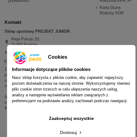
prywatności
Rodzinna KKR 3+
Karta Dużej
Rodziny KDR
Kontakt
Sklep sportowy PROJEKT JUNIOR
Aleja Pokoju 20,
31-564 Kraków
+48 600 779 897
Cookies
sklep@projektjunior.pl
Informacje dotyczące plików cookies
Zapraszamy do sklepu stacjonarnego:
poniedziałek - piątek: 11.00-19.00
Nasz sklep korzysta z plików cookie, aby zapewnić najwyższy
sobota: 10.00-14.00
poziom doświadczenia na naszej stronie. Wykorzystujemy również
niedziela (każda): nieczynne
pliki cookie stron trzecich w celu ulepszenia naszych usług,
analizy a następnie wyświetlania reklam związanych z
Nie odpowiadamy na wiadomości SMS. W sprawach dotyczących
preferencjami na podstawie analizy zachowań podczas nawigacji.
zamówień i oferty prosimy o kontakt mailowy, telefoniczny lub przez
Messenger.
Zaakceptuj wszystkie
Dostosuj