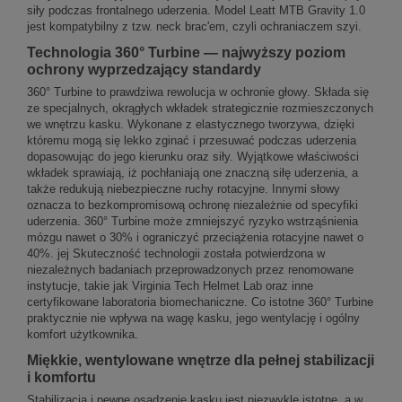
siły podczas frontalnego uderzenia. Model Leatt MTB Gravity 1.0
jest kompatybilny z tzw. neck brac'em, czyli ochraniaczem szyi.
Technologia 360° Turbine — najwyższy poziom
ochrony wyprzedzający standardy
360° Turbine to prawdziwa rewolucja w ochronie głowy. Składa się
ze specjalnych, okrągłych wkładek strategicznie rozmieszczonych
we wnętrzu kasku. Wykonane z elastycznego tworzywa, dzięki
któremu mogą się lekko zginać i przesuwać podczas uderzenia
dopasowując do jego kierunku oraz siły. Wyjątkowe właściwości
wkładek sprawiają, iż pochłaniają one znaczną siłę uderzenia, a
także redukują niebezpieczne ruchy rotacyjne. Innymi słowy
oznacza to bezkompromisową ochronę niezależnie od specyfiki
uderzenia. 360° Turbine może zmniejszyć ryzyko wstrząśnienia
mózgu nawet o 30% i ograniczyć przeciążenia rotacyjne nawet o
40%. jej Skuteczność technologii została potwierdzona w
niezależnych badaniach przeprowadzonych przez renomowane
instytucje, takie jak Virginia Tech Helmet Lab oraz inne
certyfikowane laboratoria biomechaniczne. Co istotne 360° Turbine
praktycznie nie wpływa na wagę kasku, jego wentylację i ogólny
komfort użytkownika.
Miękkie, wentylowane wnętrze dla pełnej stabilizacji
i komfortu
Stabilizacja i pewne osadzenie kasku jest niezwykle istotne, a w