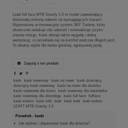
Leatt full face MTB Gravity 1.0 to model zapewniający
doskonałą ochronę riderom na wymagających trasach.
Wyposażony w innowacyjny system 360° Turbine, który
skutecznie redukuje siły uderzeń i minimalizuje ryzyko
urazów mózgu. Kask oferuje także wygodę i dobrą
wentylację, co przekłada się na komfort podczas długich jazd.
To idealny wybór dla fanów górskiej, agresywnej jazdy.
Zapytaj o ten produkt
kask
kask rowerowy
kask na rower
kask dziecięcy
dziecięcy kask rowerowy
kask na rower dla dziecka
kaski rowerowe dla dzieci
kask rowerowy dla nastolatka
kask rowerowy dla dorosłego
kask full face
fullface
kask enduro
kask mtb
leatt
kask leatt
leatt enduro
LEATT MTB Gravity 1.0
Poradnik - kaski
Jak wybrać i dopasować kask dla dziecka?