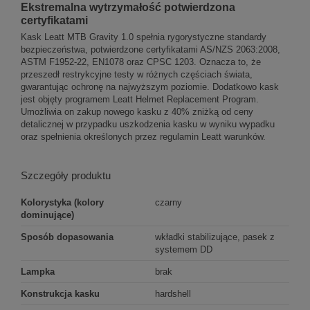
Ekstremalna wytrzymałość potwierdzona
certyfikatami
Kask Leatt MTB Gravity 1.0 spełnia rygorystyczne standardy
bezpieczeństwa, potwierdzone certyfikatami AS/NZS 2063:2008,
ASTM F1952-22, EN1078 oraz CPSC 1203. Oznacza to, że
przeszedł restrykcyjne testy w różnych częściach świata,
gwarantując ochronę na najwyższym poziomie. Dodatkowo kask
jest objęty programem Leatt Helmet Replacement Program.
Umożliwia on zakup nowego kasku z 40% zniżką od ceny
detalicznej w przypadku uszkodzenia kasku w wyniku wypadku
oraz spełnienia określonych przez regulamin Leatt warunków.
Szczegóły produktu
Kolorystyka (kolory
czarny
dominujące)
Sposób dopasowania
wkładki stabilizujące, pasek z
systemem DD
Lampka
brak
Konstrukcja kasku
hardshell